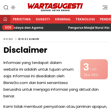
WARTA SUGESTI √ EDUKASI
Edukasi Untuk Negeri
UNTUK NEGERI
PERISTIWA
SUGESTI
KRIMINAL
TEKNOLOGI
PENDI
SOS
Sosial, Budaya dan Agama
Pengurus Masjid Nurul Has
HOME
DISCLAIMER
Disclaimer
Informasi yang terdapat dalam
3
website ini adalah untuk tujuan umum
/ 100
Skor SEO
saja. Informasi ini disediakan oleh
BisnisGo.com dan kami senantiasa
berusaha untuk menjaga informasi yang aktual dan
benar.
Kami tidak membuat pernyataan atau jaminan apapun,