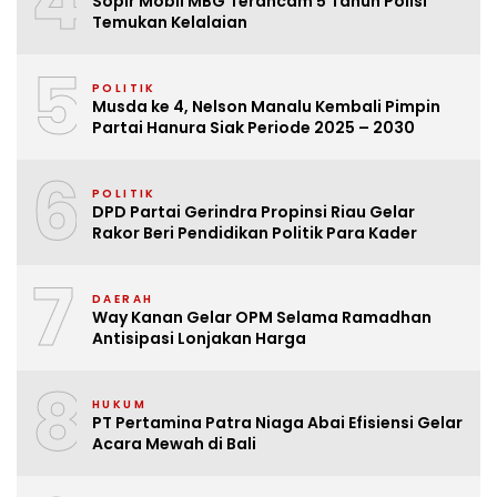
4
Sopir Mobil MBG Terancam 5 Tahun Polisi
Temukan Kelalaian
5
POLITIK
Musda ke 4, Nelson Manalu Kembali Pimpin
Partai Hanura Siak Periode 2025 – 2030
6
POLITIK
DPD Partai Gerindra Propinsi Riau Gelar
Rakor Beri Pendidikan Politik Para Kader
7
DAERAH
Way Kanan Gelar OPM Selama Ramadhan
Antisipasi Lonjakan Harga
8
HUKUM
PT Pertamina Patra Niaga Abai Efisiensi Gelar
Acara Mewah di Bali