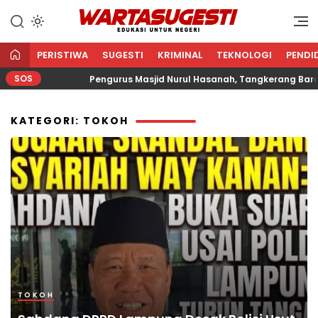
WARTA SUGESTI √ EDUKASI
Edukasi Untuk Negeri
UNTUK NEGERI
PERISTIWA
SUGESTI
KRIMINAL
TEKNOLOGI
PENDI
SOS
a
Pengurus Masjid Nurul Hasanah, Tangkerang Barat S
KATEGORI: TOKOH
TOKOH