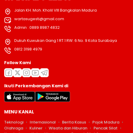
Jalan KH. Moh. Kholil VIII Bangkalan Madura
wartasugesti@gmail.com
Admin : 0889 8987 4832
Dukuh Kuwukan Gang 1 RT.1 RW. 6 No. 9 Kota Surabaya
0812 3198 4979
Follow Kami
Ikuti Perkembangan Kami di
MENU KANAL
Teknologi
Internasional
Berita Kasus
Pojok Madura
Olahraga
Kuliner
Wisata dan Hiburan
Pencak Silat