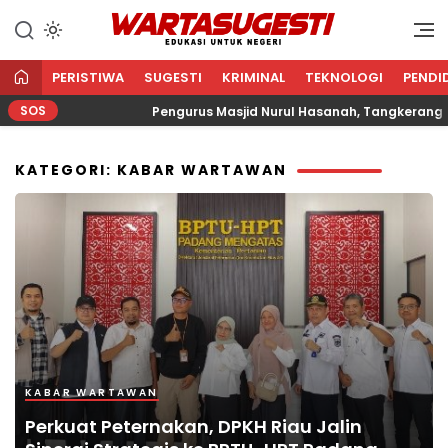
WARTA SUGESTI √ EDUKASI
Edukasi Untuk Negeri
UNTUK NEGERI
PERISTIWA
SUGESTI
KRIMINAL
TEKNOLOGI
PENDI
SOS
Agama
Pengurus Masjid Nurul Hasanah, Tangkerang Bar
KATEGORI: KABAR WARTAWAN
KABAR WARTAWAN
Perkuat Peternakan, DPKH Riau Jalin