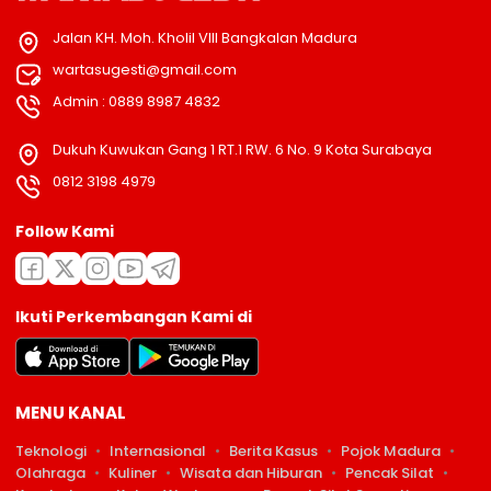
Jalan KH. Moh. Kholil VIII Bangkalan Madura
wartasugesti@gmail.com
Admin : 0889 8987 4832
Dukuh Kuwukan Gang 1 RT.1 RW. 6 No. 9 Kota Surabaya
0812 3198 4979
Follow Kami
Ikuti Perkembangan Kami di
MENU KANAL
Teknologi
Internasional
Berita Kasus
Pojok Madura
Olahraga
Kuliner
Wisata dan Hiburan
Pencak Silat