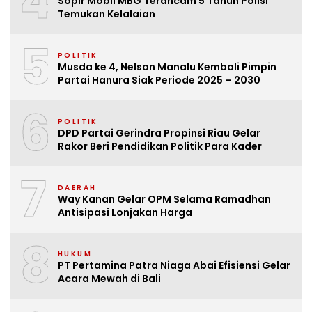
4
Sopir Mobil MBG Terancam 5 Tahun Polisi
Temukan Kelalaian
5
POLITIK
Musda ke 4, Nelson Manalu Kembali Pimpin
Partai Hanura Siak Periode 2025 – 2030
6
POLITIK
DPD Partai Gerindra Propinsi Riau Gelar
Rakor Beri Pendidikan Politik Para Kader
7
DAERAH
Way Kanan Gelar OPM Selama Ramadhan
Antisipasi Lonjakan Harga
8
HUKUM
PT Pertamina Patra Niaga Abai Efisiensi Gelar
Acara Mewah di Bali