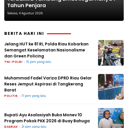
Tahun Penjara
Selasa, 4 Agustus 2026
BERITA HARI INI
Jelang HUT ke 81 RI, Polda Riau Kobarkan
Semangat Keselamatan Nasionalisme
dan Green Policing
TNI-POLRI
15 jam yang lalu
Muhammad Fadel Variza DPRD Riau Gelar
Reses Jemput Aspirasi di Tangkerang
Barat
POLITIK
17 jam yang lalu
Bupati Ayu Asalasiyah Buka Monev 10
Program Pokok PKK 2026 di Buay Bahuga
DAERAH
21 jam yang lalu