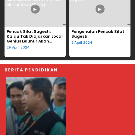
▶
▶
Pencak Silat Sugesti,
Pengenalan Pencak Silat
Kalau Tak Diajarkan Local
Sugesti
Genius Leluhur Akan
5 April 2024
Hilang
29 April 2024
BERITA PENDIDIKAN