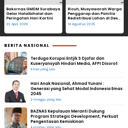
Bakornas GMDM Surabaya
Ricuh, Musyawarah Warga
Gelar Halalbihalal dan
Penggarap dan Panitia
Peringatan Hari Kartini
Redistribusi Lahan di Desa
Tegalgede Diwarnai
22 April 2026
14 Agustus 2025
Lemparan Kursi
BERITA NASIONAL
Terduga Korupsi Entjik S Djafar dan
Kuseryansyah Hindari Media, AFPI Disorot
4 hari yang lalu
Hari Anak Nasional, Ahmad Yunani :
Generasi yang Sehat Modal Indonesia Emas
2045
2 minggu yang lalu
BAZNAS Kepulauan Meranti Dukung
Program Strategic Development, Perkuat
Pengentasan Kemiskinan
4 minggu yang lalu