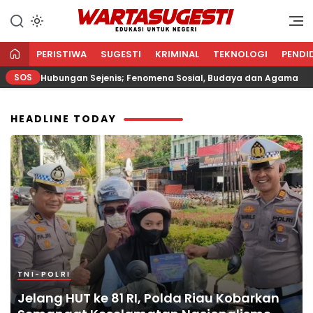
Edukasi Untuk Negeri
WARTA
SUGESTI √
PERISTIWA
SUGESTI
KRIMINAL
TEKNOLOGI
PENDI
EDUKASI
SOS
Hubungan Sejenis; Fenomena Sosial, Budaya dan Agama
UNTUK NEGERI
HEADLINE TODAY
TNI-POLRI
Jelang HUT ke 81 RI, Polda Riau Kobarkan