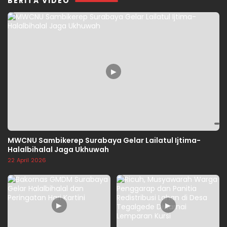
BERITA VIDEO
▶
MWCNU Sambikerep Surabaya Gelar Lailatul Ijtima-
Halalbihalal Jaga Ukhuwah
22 April 2026
▶
▶