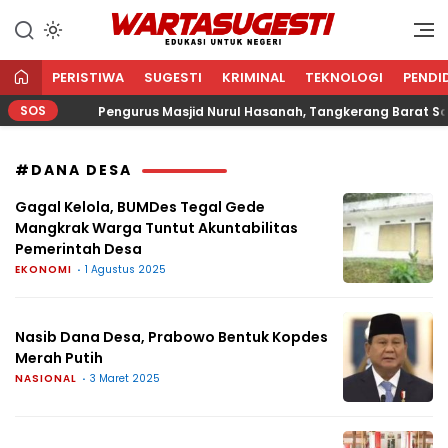
WARTA SUGESTI √ EDUKASI
Edukasi Untuk Negeri
UNTUK NEGERI
PERISTIWA
SUGESTI
KRIMINAL
TEKNOLOGI
PENDI
SOS
Pengurus Masjid Nurul Hasanah, Tangkerang Barat Salu
#DANA DESA
Gagal Kelola, BUMDes Tegal Gede
Mangkrak Warga Tuntut Akuntabilitas
Pemerintah Desa
EKONOMI
1 Agustus 2025
Nasib Dana Desa, Prabowo Bentuk Kopdes
Merah Putih
NASIONAL
3 Maret 2025