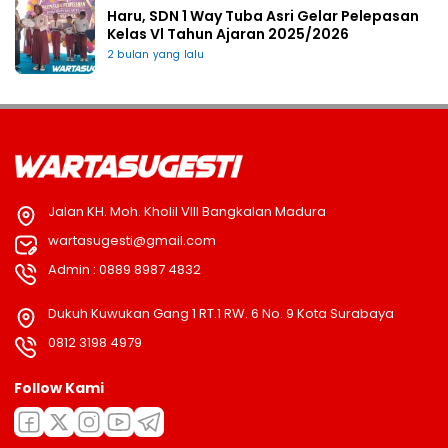
Haru, SDN 1 Way Tuba Asri Gelar Pelepasan
Kelas Vl Tahun Ajaran 2025/2026
2 bulan yang lalu
Jalan KH. Moh. Kholil VIII Bangkalan Madura
wartasugesti@gmail.com
Admin : 0889 8987 4832
Dukuh Kuwukan Gang 1 RT.1 RW. 6 No. 9 Kota Surabaya
0812 3198 4979
Follow Kami