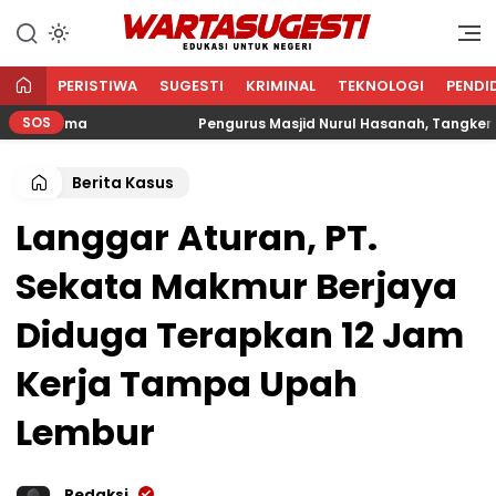
WARTA SUGESTI √ EDUKASI
Edukasi Untuk Negeri
UNTUK NEGERI
PERISTIWA
SUGESTI
KRIMINAL
TEKNOLOGI
PENDI
SOS
Agama
Pengurus Masjid Nurul Hasanah, Tangkerang Bar
Berita Kasus
Langgar Aturan, PT.
Sekata Makmur Berjaya
Diduga Terapkan 12 Jam
Kerja Tampa Upah
Lembur
Redaksi