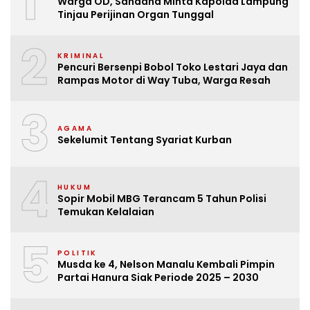
1
Warga OD, Sahdana Minta Kapolda Lampung
Tinjau Perijinan Organ Tunggal
2
KRIMINAL
Pencuri Bersenpi Bobol Toko Lestari Jaya dan
Rampas Motor di Way Tuba, Warga Resah
3
AGAMA
Sekelumit Tentang Syariat Kurban
4
HUKUM
Sopir Mobil MBG Terancam 5 Tahun Polisi
Temukan Kelalaian
5
POLITIK
Musda ke 4, Nelson Manalu Kembali Pimpin
Partai Hanura Siak Periode 2025 – 2030