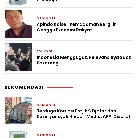
NASIONAL
1 bulan yang lalu
Apindo Kalsel; Pemadaman Bergilir
Ganggu Ekonomi Rakyat
EDUKASI
2 bulan yang lalu
Indonesia Menggugat, Relevansinya Saat
Sekarang
REKOMENDASI
NASIONAL
6 hari yang lalu
Terduga Korupsi Entjik S Djafar dan
Kuseryansyah Hindari Media, AFPI Disorot
NASIONAL
1 bulan yang lalu