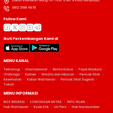
Dukuh Kuwukan Gang 1 RT.1 RW. 6 No. 9 Kota Surabaya
0812 3198 4979
Follow Kami
Ikuti Perkembangan Kami di
MENU KANAL
Teknologi
Internasional
Berita Kasus
Pojok Madura
Olahraga
Kuliner
Wisata dan Hiburan
Pencak Silat
Kesehatan
Kabar Wartawan
Pencak Silat Sugesti
Tokoh
MENU INFORMASI
BOX REDAKSI
LOWONGAN MITRA
INFO IKLAN
Hak Wartawan
Kode Etik
UU Pers
Hak Narasumber