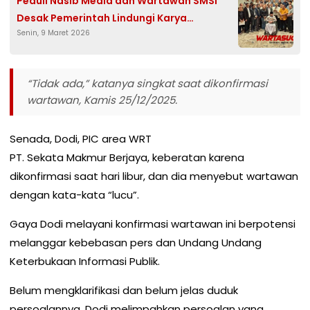
Peduli Nasib Media dan Wartawan SMSI
Desak Pemerintah Lindungi Karya
Senin, 9 Maret 2026
Jurnalistik
“Tidak ada,” katanya singkat saat dikonfirmasi
wartawan, Kamis 25/12/2025.
Senada, Dodi, PIC area WRT
PT. Sekata Makmur Berjaya, keberatan karena
dikonfirmasi saat hari libur, dan dia menyebut wartawan
dengan kata-kata “lucu”.
Gaya Dodi melayani konfirmasi wartawan ini berpotensi
melanggar kebebasan pers dan Undang Undang
Keterbukaan Informasi Publik.
Belum mengklarifikasi dan belum jelas duduk
persoalannya, Dodi melimpahkan persoalan yang