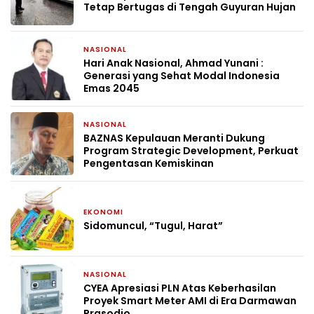
Tetap Bertugas di Tengah Guyuran Hujan
NASIONAL
2 minggu yang lalu
Hari Anak Nasional, Ahmad Yunani :
Generasi yang Sehat Modal Indonesia
Emas 2045
NASIONAL
1 bulan yang lalu
BAZNAS Kepulauan Meranti Dukung
Program Strategic Development, Perkuat
Pengentasan Kemiskinan
EKONOMI
1 bulan yang lalu
Sidomuncul, “Tugul, Harat”
NASIONAL
1 bulan yang lalu
CYEA Apresiasi PLN Atas Keberhasilan
Proyek Smart Meter AMI di Era Darmawan
Prasodjo