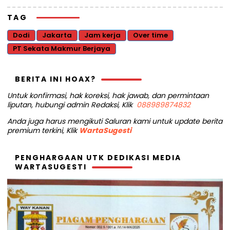
TAG
Dodi
Jakarta
Jam kerja
Over time
PT Sekata Makmur Berjaya
BERITA INI HOAX?
Untuk konfirmasi, hak koreksi, hak jawab, dan permintaan
liputan, hubungi admin Redaksi, Klik
088989874832
Anda juga harus mengikuti Saluran kami untuk update berita
premium terkini, Klik
WartaSugesti
PENGHARGAAN UTK DEDIKASI MEDIA
WARTASUGESTI