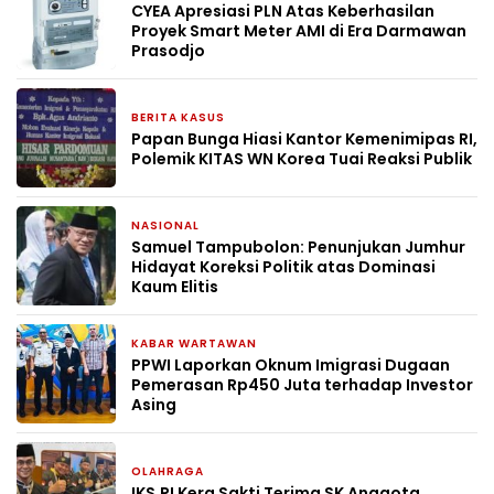
CYEA Apresiasi PLN Atas Keberhasilan
Proyek Smart Meter AMI di Era Darmawan
Prasodjo
BERITA KASUS
11 Mei 2026
Papan Bunga Hiasi Kantor Kemenimipas RI,
Polemik KITAS WN Korea Tuai Reaksi Publik
NASIONAL
29 April 2026
Samuel Tampubolon: Penunjukan Jumhur
Hidayat Koreksi Politik atas Dominasi
Kaum Elitis
KABAR WARTAWAN
16 April 2026
PPWI Laporkan Oknum Imigrasi Dugaan
Pemerasan Rp450 Juta terhadap Investor
Asing
OLAHRAGA
12 April 2026
IKS.PI Kera Sakti Terima SK Anggota