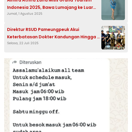
Almira Athifa Zulfa Miss Grand Tourism
Indonesia 2025, Bawa Lumajang ke Luar
Jumat, 1 Agustus 2025
Negeri
Direktur RSUD Pameungpeuk Akui
Keterbatasan Dokter Kandungan Hingga
Selasa, 22 Juli 2025
Tolak Pasien Bumil