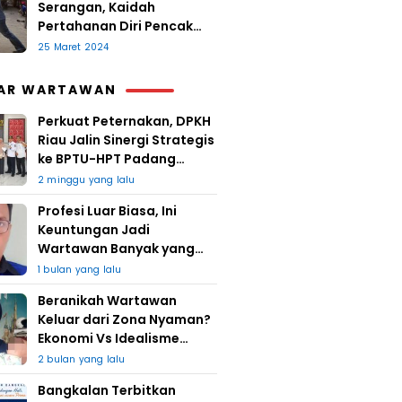
Serangan, Kaidah
Pertahanan Diri Pencak
Sugesti
25 Maret 2024
AR WARTAWAN
Perkuat Peternakan, DPKH
Riau Jalin Sinergi Strategis
ke BPTU-HPT Padang
Mengatas
2 minggu yang lalu
Profesi Luar Biasa, Ini
Keuntungan Jadi
Wartawan Banyak yang
Takut
1 bulan yang lalu
Beranikah Wartawan
Keluar dari Zona Nyaman?
Ekonomi Vs Idealisme
Jurnalistik
2 bulan yang lalu
Bangkalan Terbitkan