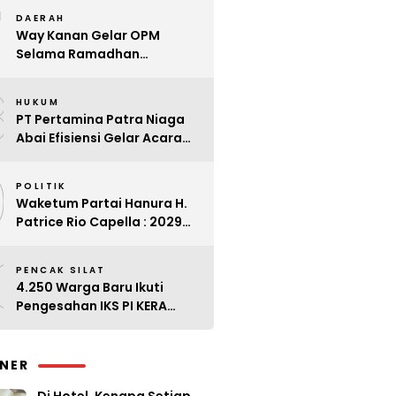
7
Kader
DAERAH
Way Kanan Gelar OPM
Selama Ramadhan
Antisipasi Lonjakan Harga
8
HUKUM
PT Pertamina Patra Niaga
Abai Efisiensi Gelar Acara
Mewah di Bali
9
POLITIK
Waketum Partai Hanura H.
Patrice Rio Capella : 2029
Harus Bangkit
0
PENCAK SILAT
4.250 Warga Baru Ikuti
Pengesahan IKS PI KERA
SAKTI Angkatan 143
INER