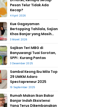
Di Hotel, Kenapa Setiap
Pesan Telur Tidak Ada
Kecap?
4 April 2026
Kue Gagayaman
Bertopping Tahilala, Sajian
Khas Banjar yang Masih
Bertahan
3 Maret 2026
Sajikan Teri MBG di
Banyuwangi Tuai Sorotan,
SPPI : Kurang Pantas
3 Desember 2025
Sambal Keong Ibu Mila Top
29 UMKM Adaro
Spectapreneur 2025
19 September 2025
Rumah Makan Ikan Bakar
Banjar Indah Eksistensi
Yang Terus Dikembangkan