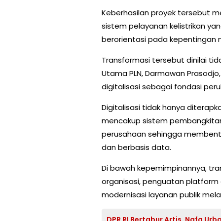
Keberhasilan proyek tersebut 
sistem pelayanan kelistrikan ya
berorientasi pada kepentingan 
Transformasi tersebut dinilai ti
Utama PLN, Darmawan Prasodjo
digitalisasi sebagai fondasi pe
Digitalisasi tidak hanya diterap
mencakup sistem pembangkitan, t
perusahaan sehingga membentuk 
dan berbasis data.
Di bawah kepemimpinannya, tran
organisasi, penguatan platform d
modernisasi layanan publik melal
DPR RI Bertabur Artis, Nafa Urb