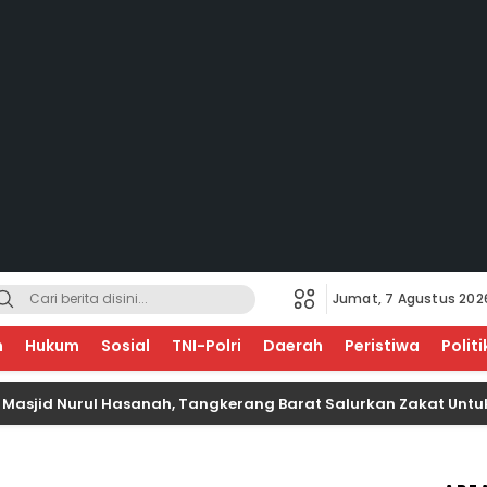
Jumat, 7 Agustus 202
EGERI
n
Hukum
Sosial
TNI-Polri
Daerah
Peristiwa
Politi
 Nurul Hasanah, Tangkerang Barat Salurkan Zakat Untuk Anak