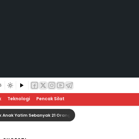
6
k
Teknologi
Pencak Silat
 Yatim Sebanyak 21 Orang
Baznas Indragiri Hulu 