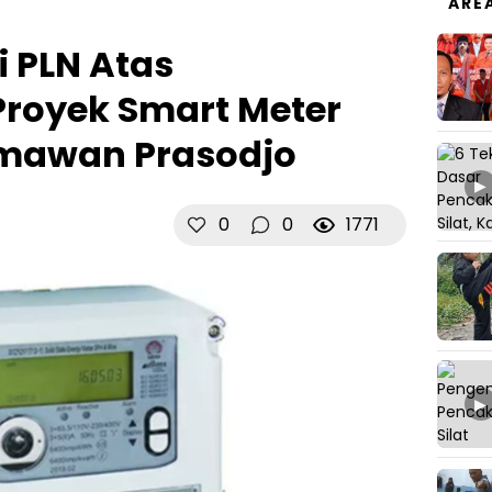
ARE
i PLN Atas
Proyek Smart Meter
rmawan Prasodjo
▶
0
0
1771
▶