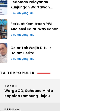
Pedoman Pelayanan
Kunjungan Wartawan,
Redaksi : Bagus Jangan
2 bulan yang lalu
Lari
Perkuat Kemitraan PWI
Audiensi Kajari Way Kanan
2 bulan yang lalu
Gelar Tak Wajib Ditulis
Dalam Berita
2 bulan yang lalu
TA TERPOPULER
TOKOH
Warga OD, Sahdana Minta
Kapolda Lampung Tinjau
Perijinan Organ Tunggal
KRIMINAL