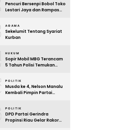
2
Pencuri Bersenpi Bobol Toko
Lestari Jaya dan Rampas
Motor di Way Tuba, Warga
3
Resah
AGAMA
Sekelumit Tentang Syariat
Kurban
4
HUKUM
Sopir Mobil MBG Terancam
5 Tahun Polisi Temukan
Kelalaian
5
POLITIK
Musda ke 4, Nelson Manalu
Kembali Pimpin Partai
Hanura Siak Periode 2025 –
6
2030
POLITIK
DPD Partai Gerindra
Propinsi Riau Gelar Rakor
Beri Pendidikan Politik Para