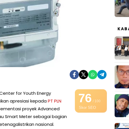
KAB
Center for Youth Energy
76
kan apresiasi kepada
PT PLN
/ 100
Skor SEO
plementasi proyek Advanced
tau Smart Meter sebagai bagian
ketenagalistrikan nasional.