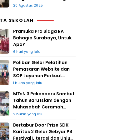
20 Agustus 2025
ITA SEKOLAH
Pramuka Pra Siaga RA
Bahagia Surabaya, Untuk
Apa?
6 hari yang lalu
Poliban Gelar Pelatihan
Pemasaran Website dan
SOP Layanan Perkuat
UMKM Berkat Guru Kapuh
1 bulan yang lalu
MTsN 3 Pekanbaru Sambut
Tahun Baru Islam dengan
Muhasabah Ceramah
Agama
2 bulan yang lalu
Bertabur Door Prize SDK
Karitas 2 Gelar Gebyar P8
Festival Literasi dan Unjuk