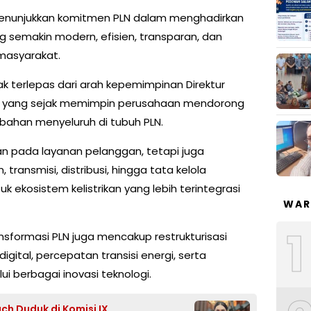
menunjukkan komitmen PLN dalam menghadirkan
ng semakin modern, efisien, transparan, dan
masyarakat.
dak terlepas dari arah kepemimpinan Direktur
, yang sejak memimpin perusahaan mendorong
rubahan menyeluruh di tubuh PLN.
kan pada layanan pelanggan, tetapi juga
ransmisi, distribusi, hingga tata kelola
ekosistem kelistrikan yang lebih terintegrasi
WAR
1
sformasi PLN juga mencakup restrukturisasi
igital, percepatan transisi energi, serta
ui berbagai inovasi teknologi.
ach Duduk di Komisi IX