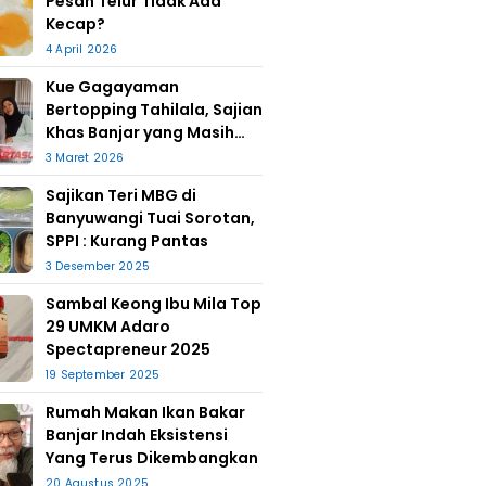
Pesan Telur Tidak Ada
Kecap?
4 April 2026
Kue Gagayaman
Bertopping Tahilala, Sajian
Khas Banjar yang Masih
Bertahan
3 Maret 2026
Sajikan Teri MBG di
Banyuwangi Tuai Sorotan,
SPPI : Kurang Pantas
3 Desember 2025
Sambal Keong Ibu Mila Top
29 UMKM Adaro
Spectapreneur 2025
19 September 2025
Rumah Makan Ikan Bakar
Banjar Indah Eksistensi
Yang Terus Dikembangkan
20 Agustus 2025