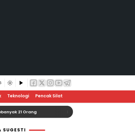
6
k
Teknologi
Pencak Silat
k 21 Orang
Baznas Indragiri Hulu Siap Sukseskan
A SUGESTI