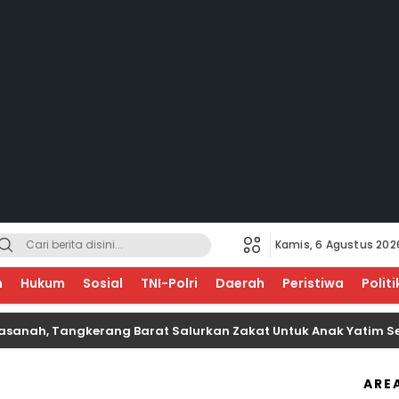
Kamis, 6 Agustus 202
EGERI
n
Hukum
Sosial
TNI-Polri
Daerah
Peristiwa
Politi
h, Tangkerang Barat Salurkan Zakat Untuk Anak Yatim Sebanya
ARE