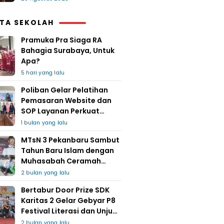
ITA SEKOLAH
Pramuka Pra Siaga RA
Bahagia Surabaya, Untuk
Apa?
5 hari yang lalu
Poliban Gelar Pelatihan
Pemasaran Website dan
SOP Layanan Perkuat
UMKM Berkat Guru Kapuh
1 bulan yang lalu
MTsN 3 Pekanbaru Sambut
Tahun Baru Islam dengan
Muhasabah Ceramah
Agama
2 bulan yang lalu
Bertabur Door Prize SDK
Karitas 2 Gelar Gebyar P8
Festival Literasi dan Unjuk
Karya
2 bulan yang lalu