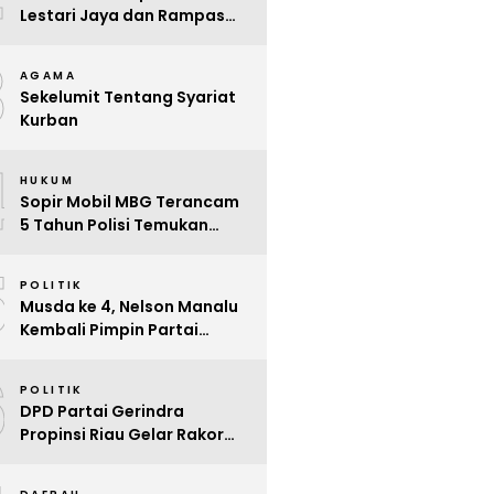
Lestari Jaya dan Rampas
Motor di Way Tuba, Warga
3
Resah
AGAMA
Sekelumit Tentang Syariat
Kurban
4
HUKUM
Sopir Mobil MBG Terancam
5 Tahun Polisi Temukan
Kelalaian
5
POLITIK
Musda ke 4, Nelson Manalu
Kembali Pimpin Partai
Hanura Siak Periode 2025 –
6
2030
POLITIK
DPD Partai Gerindra
Propinsi Riau Gelar Rakor
Beri Pendidikan Politik Para
Kader