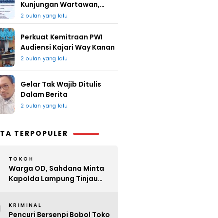
Kunjungan Wartawan,
Redaksi : Bagus Jangan
2 bulan yang lalu
Lari
Perkuat Kemitraan PWI
Audiensi Kajari Way Kanan
2 bulan yang lalu
Gelar Tak Wajib Ditulis
Dalam Berita
2 bulan yang lalu
TA TERPOPULER
TOKOH
Warga OD, Sahdana Minta
Kapolda Lampung Tinjau
Perijinan Organ Tunggal
2
KRIMINAL
Pencuri Bersenpi Bobol Toko