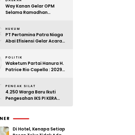
7
DAERAH
Way Kanan Gelar OPM
Selama Ramadhan
Antisipasi Lonjakan Harga
8
HUKUM
PT Pertamina Patra Niaga
Abai Efisiensi Gelar Acara
Mewah di Bali
9
POLITIK
Waketum Partai Hanura H.
Patrice Rio Capella : 2029
Harus Bangkit
0
PENCAK SILAT
4.250 Warga Baru Ikuti
Pengesahan IKS PI KERA
SAKTI Angkatan 143
INER
Di Hotel, Kenapa Setiap