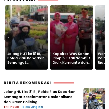
Kapolres Way Kanan
Warnai Car Free Day,
Polre
Pimpin Pisah Sambut
Polantas Karib Polda
Ungka
Didik Kurnianto dan
Riau Edukasi
Senpi
Ramadhona
Keselamatan Lalu
Narko
Lintas
Batin
BERITA REKOMENDASI
Jelang HUT ke 81 RI, Polda Riau Kobarkan
Semangat Keselamatan Nasionalisme
dan Green Policing
TNI-POLRI
8 jam yang lalu