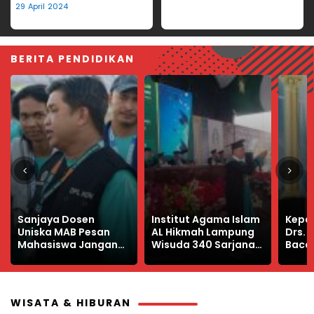
Hilang
29 April 2024
BERITA PENDIDIKAN
Institut Agama Islam
Kepala Dinas PMPTSP
Manfa
AL Hikmah Lampung
Drs. Nuryadin
Libur
Wisuda 340 Sarjana
Bacakan Sambutan
Produ
Baru
Bupati Way Kanan di
Wisuda IAI Al Hikmah
Lampung
WISATA & HIBURAN