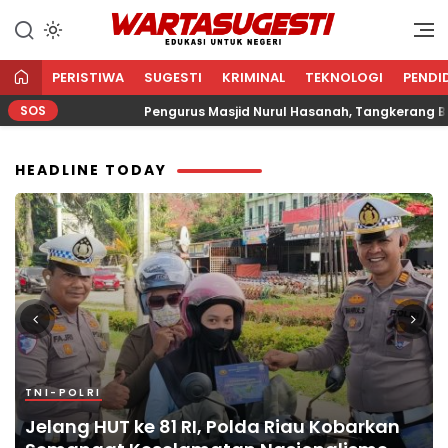
Edukasi Untuk Negeri
WARTA
SUGESTI √
PERISTIWA
SUGESTI
KRIMINAL
TEKNOLOGI
PENDI
EDUKASI
SOS
Pengurus Masjid Nurul Hasanah, Tangkerang Barat Salurkan Za
UNTUK NEGERI
HEADLINE TODAY
TNI-POLRI
POLITIK
HUKUM
DAERAH
TNI-POLRI
Jelang HUT ke 81 RI, Polda Riau Kobarkan
Muhammad Fadel Variza DPRD Riau Gelar
Kejari Way Kanan Dalam Sorotan Tuntut