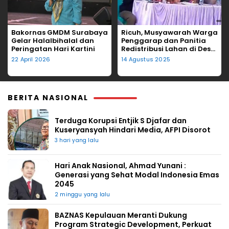
Bakornas GMDM Surabaya
Ricuh, Musyawarah Warga
Gelar Halalbihalal dan
Penggarap dan Panitia
Peringatan Hari Kartini
Redistribusi Lahan di Desa
Tegalgede Diwarnai
22 April 2026
14 Agustus 2025
Lemparan Kursi
BERITA NASIONAL
Terduga Korupsi Entjik S Djafar dan
Kuseryansyah Hindari Media, AFPI Disorot
3 hari yang lalu
Hari Anak Nasional, Ahmad Yunani :
Generasi yang Sehat Modal Indonesia Emas
2045
2 minggu yang lalu
BAZNAS Kepulauan Meranti Dukung
Program Strategic Development, Perkuat