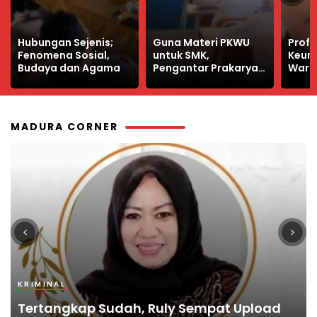
Guna Materi PKWU
Profesi Luar Biasa, Ini
Belaj
untuk SMK,
Keuntungan Jadi
Sikka
Pengantar Prakarya
Wartawan Banyak
Buka
dan Kewirausahaan
yang Takut
Ekspl
Kelas XI
MADURA CORNER
KRIMINAL
KRIMINAL
PENDIDIKAN
TOKOH
POJOK MADURA
Tertangkap Sudah, Ruly Sempat Upload
Terungkap, Autopsi ASN Bangkalan
Bangkalan Terbitkan Pedoman Pelayanan