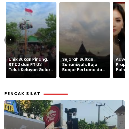
Sejarah Sultan
Advokat Rikha
Film T
Suriansyah, Raja
Praperadilankan
Bukan
Banjar Pertama dan
Polres Mojokerto:
Komed
Hubungan Dekatnya
Wartawan Amir Tak
Dengan Demak
Rugikan Negara
PENCAK SILAT