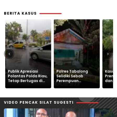
Palestina
Bukhari
BERITA KASUS
Polres Tabalong
Kasus Tanah,
Papan
Selidiki Sebab
Preman Alat Berat
Kanto
Perempuan
dan Kriminal Warga
RI, Po
Meninggal Dunia di
Sukajaya Bertahan
Korea 
Warukin
Jaga Ruang Hidup
Publik
VIDEO PENCAK SILAT SUGESTI