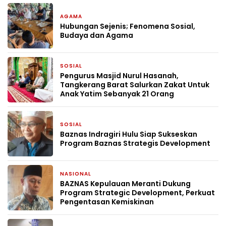
AGAMA
7 hari yang lalu
Hubungan Sejenis; Fenomena Sosial,
Budaya dan Agama
SOSIAL
3 minggu yang lalu
Pengurus Masjid Nurul Hasanah,
Tangkerang Barat Salurkan Zakat Untuk
Anak Yatim Sebanyak 21 Orang
SOSIAL
4 minggu yang lalu
Baznas Indragiri Hulu Siap Sukseskan
Program Baznas Strategis Development
NASIONAL
4 minggu yang lalu
BAZNAS Kepulauan Meranti Dukung
Program Strategic Development, Perkuat
Pengentasan Kemiskinan