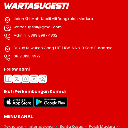
Jalan KH. Moh. Kholil VIII Bangkalan Madura
wartasugesti@gmail.com
Admin : 0889 8987 4832
Dukuh Kuwukan Gang 1 RT.1 RW. 6 No. 9 Kota Surabaya
0812 3198 4979
Follow Kami
Ikuti Perkembangan Kami di
MENU KANAL
Teknologi
Internasional
Berita Kasus
Pojok Madura