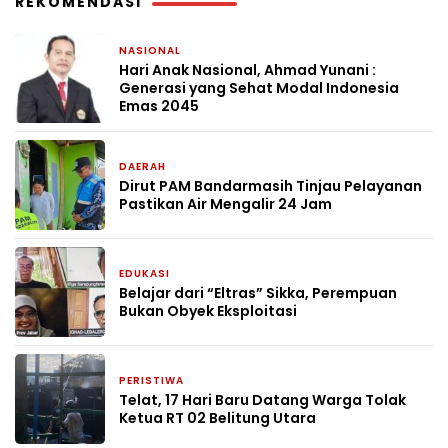
REKOMENDASI
NASIONAL
2 minggu yang lalu
Hari Anak Nasional, Ahmad Yunani :
Generasi yang Sehat Modal Indonesia
Emas 2045
DAERAH
1 bulan yang lalu
Dirut PAM Bandarmasih Tinjau Pelayanan
Pastikan Air Mengalir 24 Jam
EDUKASI
1 bulan yang lalu
Belajar dari “Eltras” Sikka, Perempuan
Bukan Obyek Eksploitasi
PERISTIWA
2 bulan yang lalu
Telat, 17 Hari Baru Datang Warga Tolak
Ketua RT 02 Belitung Utara