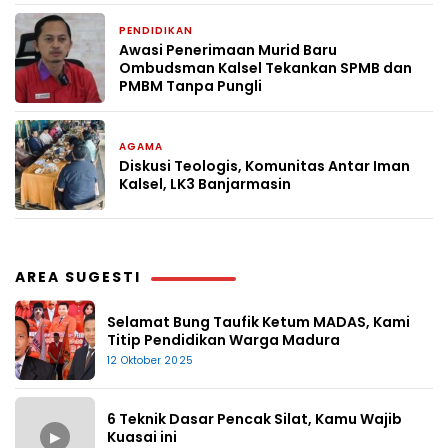
PENDIDIKAN
2 bulan yang lalu
Awasi Penerimaan Murid Baru
Ombudsman Kalsel Tekankan SPMB dan
PMBM Tanpa Pungli
AGAMA
2 bulan yang lalu
Diskusi Teologis, Komunitas Antar Iman
Kalsel, LK3 Banjarmasin
AREA SUGESTI
Selamat Bung Taufik Ketum MADAS, Kami
Titip Pendidikan Warga Madura
12 Oktober 2025
6 Teknik Dasar Pencak Silat, Kamu Wajib
▶
Kuasai ini