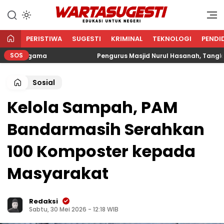
WARTA SUGESTI √ EDUKASI
Edukasi Untuk Negeri
UNTUK NEGERI
PERISTIWA
SUGESTI
KRIMINAL
TEKNOLOGI
PENDI
SOS
n Agama
Pengurus Masjid Nurul Hasanah, Tangkerang 
Sosial
Kelola Sampah, PAM
Bandarmasih Serahkan
100 Komposter kepada
Masyarakat
Redaksi
Sabtu, 30 Mei 2026 - 12:18 WIB