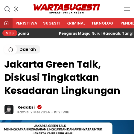
WARTA SUGESTI √ EDUKASI
Edukasi Untuk Negeri
UNTUK NEGERI
PERISTIWA
SUGESTI
KRIMINAL
TEKNOLOGI
PENDI
SOS
an Agama
Pengurus Masjid Nurul Hasanah, Tangkerang
Daerah
Jakarta Green Talk,
Diskusi Tingkatkan
Kesadaran Lingkungan
Redaksi
Kamis, 2 Mei 2024 - 19:21 WIB