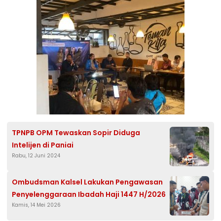
TPNPB OPM Tewaskan Sopir Diduga
Intelijen di Paniai
Rabu, 12 Juni 2024
Ombudsman Kalsel Lakukan Pengawasan
Penyelenggaraan Ibadah Haji 1447 H/2026
Kamis, 14 Mei 2026