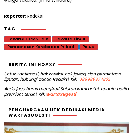
warga Jakarta. (Irma Windarti)
Reporter:
Redaksi
TAG
Jakarta Green Talk
Jakarta Timur
Pembatasan Kendaraan Pribadi
Polusi
BERITA INI HOAX?
Untuk konfirmasi, hak koreksi, hak jawab, dan permintaan
liputan, hubungi admin Redaksi, Klik
088989874832
Anda juga harus mengikuti Saluran kami untuk update berita
premium terkini, Klik
WartaSugesti
PENGHARGAAN UTK DEDIKASI MEDIA
WARTASUGESTI