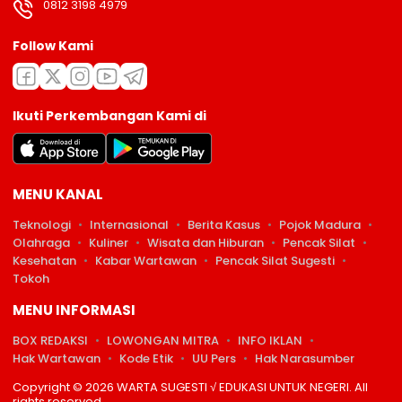
0812 3198 4979
Follow Kami
Ikuti Perkembangan Kami di
MENU KANAL
Teknologi
Internasional
Berita Kasus
Pojok Madura
Olahraga
Kuliner
Wisata dan Hiburan
Pencak Silat
Kesehatan
Kabar Wartawan
Pencak Silat Sugesti
Tokoh
MENU INFORMASI
BOX REDAKSI
LOWONGAN MITRA
INFO IKLAN
Hak Wartawan
Kode Etik
UU Pers
Hak Narasumber
Copyright © 2026 WARTA SUGESTI √ EDUKASI UNTUK NEGERI. All
rights reserved.