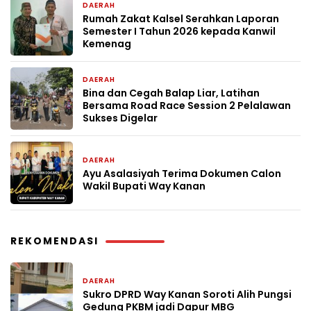
DAERAH
1 minggu yang lalu
Rumah Zakat Kalsel Serahkan Laporan
Semester I Tahun 2026 kepada Kanwil
Kemenag
DAERAH
2 minggu yang lalu
Bina dan Cegah Balap Liar, Latihan
Bersama Road Race Session 2 Pelalawan
Sukses Digelar
DAERAH
2 minggu yang lalu
Ayu Asalasiyah Terima Dokumen Calon
Wakil Bupati Way Kanan
REKOMENDASI
DAERAH
1 hari yang lalu
Sukro DPRD Way Kanan Soroti Alih Pungsi
Gedung PKBM jadi Dapur MBG