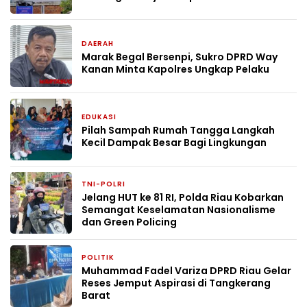
DAERAH
1 hari yang lalu
Marak Begal Bersenpi, Sukro DPRD Way
Kanan Minta Kapolres Ungkap Pelaku
EDUKASI
1 hari yang lalu
Pilah Sampah Rumah Tangga Langkah
Kecil Dampak Besar Bagi Lingkungan
TNI-POLRI
2 hari yang lalu
Jelang HUT ke 81 RI, Polda Riau Kobarkan
Semangat Keselamatan Nasionalisme
dan Green Policing
POLITIK
2 hari yang lalu
Muhammad Fadel Variza DPRD Riau Gelar
Reses Jemput Aspirasi di Tangkerang
Barat