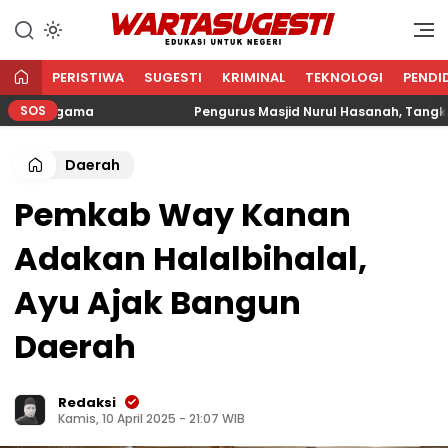
WARTA SUGESTI √ EDUKASI
Edukasi Untuk Negeri
UNTUK NEGERI
PERISTIWA
SUGESTI
KRIMINAL
TEKNOLOGI
PENDI
SOS
n Agama
Pengurus Masjid Nurul Hasanah, Tangkerang 
Daerah
Pemkab Way Kanan
Adakan Halalbihalal,
Ayu Ajak Bangun
Daerah
Redaksi
Kamis, 10 April 2025 - 21:07 WIB