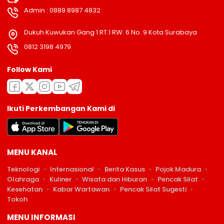
Admin : 0889 8987 4832
Dukuh Kuwukan Gang 1 RT.1 RW. 6 No. 9 Kota Surabaya
0812 3198 4979
Follow Kami
Ikuti Perkembangan Kami di
MENU KANAL
Teknologi
Internasional
Berita Kasus
Pojok Madura
Olahraga
Kuliner
Wisata dan Hiburan
Pencak Silat
Kesehatan
Kabar Wartawan
Pencak Silat Sugesti
Tokoh
MENU INFORMASI