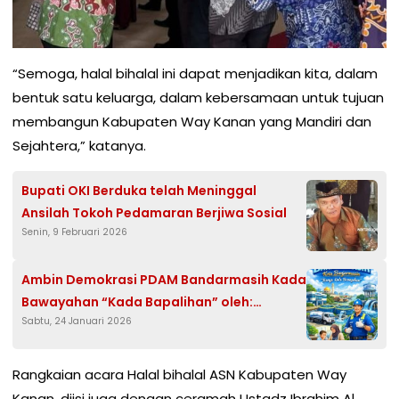
“Semoga, halal bihalal ini dapat menjadikan kita, dalam
bentuk satu keluarga, dalam kebersamaan untuk tujuan
membangun Kabupaten Way Kanan yang Mandiri dan
Sejahtera,” katanya.
Bupati OKI Berduka telah Meninggal
Ansilah Tokoh Pedamaran Berjiwa Sosial
Senin, 9 Februari 2026
Ambin Demokrasi PDAM Bandarmasih Kada
Bawayahan “Kada Bapalihan” oleh:
Sabtu, 24 Januari 2026
Noorhalis Majid
Rangkaian acara Halal bihalal ASN Kabupaten Way
Kanan, diisi juga dengan ceramah Ustadz Ibrahim Al