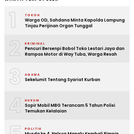
1
TOKOH
Warga OD, Sahdana Minta Kapolda Lampung
Tinjau Perijinan Organ Tunggal
2
KRIMINAL
Pencuri Bersenpi Bobol Toko Lestari Jaya dan
Rampas Motor di Way Tuba, Warga Resah
3
AGAMA
Sekelumit Tentang Syariat Kurban
4
HUKUM
Sopir Mobil MBG Terancam 5 Tahun Polisi
Temukan Kelalaian
5
POLITIK
Musda ke 4, Nelson Manalu Kembali Pimpin