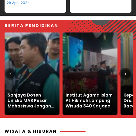
Hilang
29 April 2024
BERITA PENDIDIKAN
Institut Agama Islam
Kepala Dinas PMPTSP
Manfa
AL Hikmah Lampung
Drs. Nuryadin
Libur
Wisuda 340 Sarjana
Bacakan Sambutan
Produ
Baru
Bupati Way Kanan di
Wisuda IAI Al Hikmah
Lampung
WISATA & HIBURAN