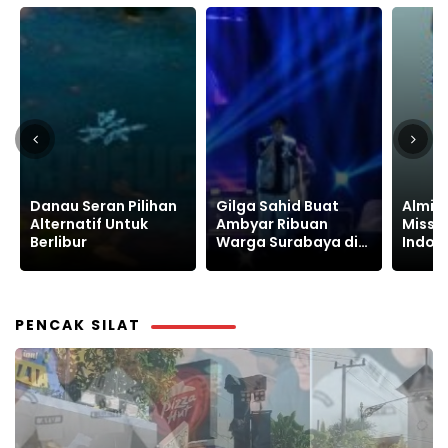
Gilga Sahid Buat
Almira Athifa Zulfa
Tempa
Ambyar Ribuan
Miss Grand Tourism
Favori
Warga Surabaya di
Indonesia 2025,
Suada
Balai Kota
Bawa Lumajang ke
Banja
Luar Negeri
PENCAK SILAT