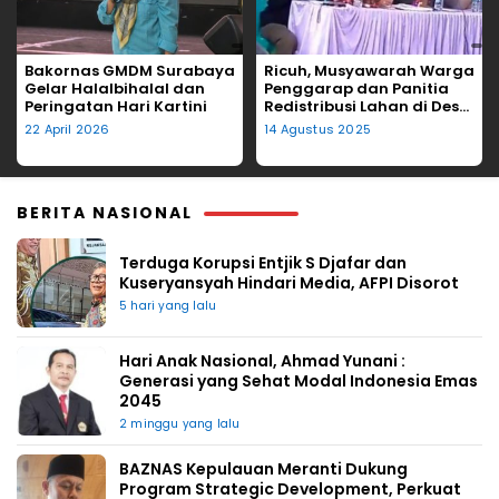
Bakornas GMDM Surabaya
Ricuh, Musyawarah Warga
Gelar Halalbihalal dan
Penggarap dan Panitia
Peringatan Hari Kartini
Redistribusi Lahan di Desa
Tegalgede Diwarnai
22 April 2026
14 Agustus 2025
Lemparan Kursi
BERITA NASIONAL
Terduga Korupsi Entjik S Djafar dan
Kuseryansyah Hindari Media, AFPI Disorot
5 hari yang lalu
Hari Anak Nasional, Ahmad Yunani :
Generasi yang Sehat Modal Indonesia Emas
2045
2 minggu yang lalu
BAZNAS Kepulauan Meranti Dukung
Program Strategic Development, Perkuat