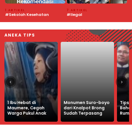
7 ARTIKEL
4 ARTIKEL
6
#Ilegal
#Pedamaran VI
#
ANEKA TIPS
Monumen Suro-boyo
Tips Menghindari
Nela
dari Knalpot Brong
Bahaya di Luar
Sampa
Sudah Terpasang
Rumah
Saat 
Jaya 
Sosia
SWL