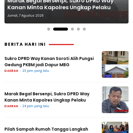
Sukro DPRD Way Kanan Soroti Alih Pungsi
Marak Begal Bersenpi, Sukro DPRD Way
Pilah Sampah Rumah Tangga Langkah
Semangat Keselamatan Nasionalisme
Reses Jemput Aspirasi di Tangkerang
Gedung PKBM jadi Dapur MBG
Kanan Minta Kapolres Ungkap Pelaku
Kecil Dampak Besar Bagi Lingkungan
dan Green Policing
Barat
Jumat, 7 Agustus 2026
BERITA HARI INI
Sukro DPRD Way Kanan Soroti Alih Pungsi
Gedung PKBM jadi Dapur MBG
DAERAH
23 jam yang lalu
Marak Begal Bersenpi, Sukro DPRD Way
Kanan Minta Kapolres Ungkap Pelaku
DAERAH
24 jam yang lalu
Pilah Sampah Rumah Tangga Langkah