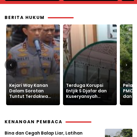
BERITA HUKUM
Terduga Korupsi
Pelanggaran, PT
GPAK G
Entjik S Djafar dan
PMC Gusur Lahan
KPK, 
Kuseryansyah
dan Intimidasi
Lapor
Hindari Media, AFPI
Warga Sukajaya
Prakt
Disorot
Bogor
Korup
KENANGAN PEMBACA
Bina dan Cegah Balap Liar, Latihan