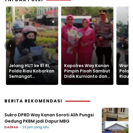
Kapolres Way Kanan
Warnai Car Free Day,
Polre
Pimpin Pisah Sambut
Polantas Karib Polda
Ungka
Didik Kurnianto dan
Riau Edukasi
Senpi
Ramadhona
Keselamatan Lalu
Narko
Lintas
Batin
BERITA REKOMENDASI
Sukro DPRD Way Kanan Soroti Alih Pungsi
Gedung PKBM jadi Dapur MBG
DAERAH
23 jam yang lalu