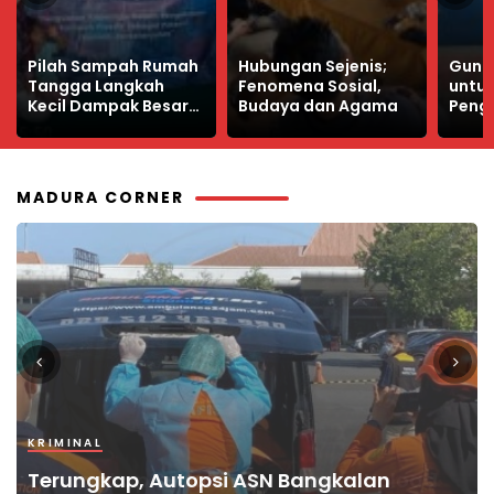
Hubungan Sejenis;
Guna Materi PKWU
Profes
Fenomena Sosial,
untuk SMK,
Keun
Budaya dan Agama
Pengantar Prakarya
Wart
dan Kewirausahaan
yang
Kelas XI
MADURA CORNER
KRIMINAL
KRIMINAL
PENDIDIKAN
TOKOH
POJOK MADURA
Tertangkap Sudah, Ruly Sempat Upload
Terungkap, Autopsi ASN Bangkalan
Bangkalan Terbitkan Pedoman Pelayanan