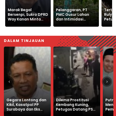
Pelanggaran, PT
Tertangkap Sudah,
Tekap
PMC Gusur Lahan
Ruly Sempat Upload
Way K
dan Intimidasi
Petunjuk “Saya
Pelak
Warga Sukajaya
Terakhir Bersama
Toko 
Bogor
Orang Ini”
DALAM TINJAUAN
Dilema Prostitusi
Putri Presiden RI
Kede
Kembang Kuning,
Menikah Dengan
Rehab
Petugas Datang PSK
Pemuda Songenep,
Mau D
Kabur
Simak Biodata Dia