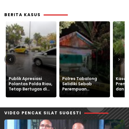
Palestina
Madu
BERITA KASUS
Polres Tabalong
Kasus Tanah,
Papan
Selidiki Sebab
Preman Alat Berat
Kanto
Perempuan
dan Kriminal Warga
RI, Po
Meninggal Dunia di
Sukajaya Bertahan
Korea 
Warukin
Jaga Ruang Hidup
Publik
VIDEO PENCAK SILAT SUGESTI