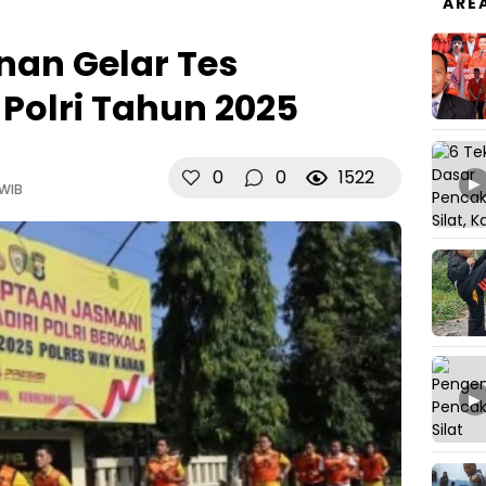
ARE
nan Gelar Tes
olri Tahun 2025
0
0
1522
▶
 WIB
▶