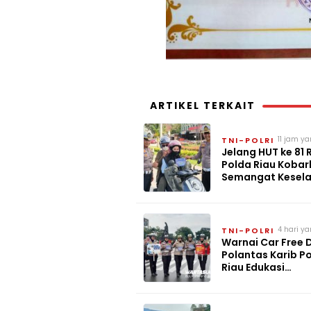
ARTIKEL TERKAIT
11 jam ya
TNI-POLRI
Jelang HUT ke 81 R
Polda Riau Kobar
Semangat Kesel
Nasionalisme da
Policing
4 hari ya
TNI-POLRI
Warnai Car Free 
Polantas Karib P
Riau Edukasi
Keselamatan Lalu