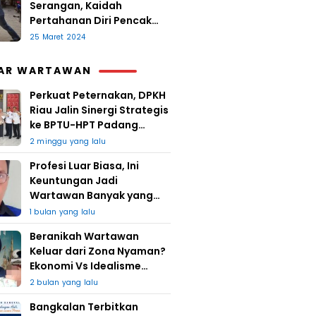
Serangan, Kaidah
Pertahanan Diri Pencak
Sugesti
25 Maret 2024
AR WARTAWAN
Perkuat Peternakan, DPKH
Riau Jalin Sinergi Strategis
ke BPTU-HPT Padang
Mengatas
2 minggu yang lalu
Profesi Luar Biasa, Ini
Keuntungan Jadi
Wartawan Banyak yang
Takut
1 bulan yang lalu
Beranikah Wartawan
Keluar dari Zona Nyaman?
Ekonomi Vs Idealisme
Jurnalistik
2 bulan yang lalu
Bangkalan Terbitkan