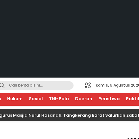
Kamis, 6 Agustus 202
EGERI
n
Hukum
Sosial
TNI-Polri
Daerah
Peristiwa
Politi
asjid Nurul Hasanah, Tangkerang Barat Salurkan Zakat Untuk 