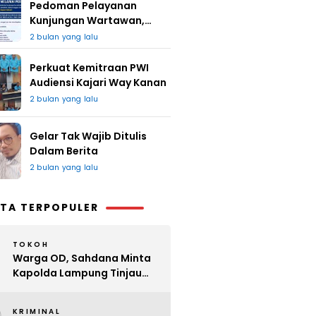
Pedoman Pelayanan
Kunjungan Wartawan,
Redaksi : Bagus Jangan
2 bulan yang lalu
Lari
Perkuat Kemitraan PWI
Audiensi Kajari Way Kanan
2 bulan yang lalu
Gelar Tak Wajib Ditulis
Dalam Berita
2 bulan yang lalu
TA TERPOPULER
TOKOH
Warga OD, Sahdana Minta
Kapolda Lampung Tinjau
Perijinan Organ Tunggal
KRIMINAL