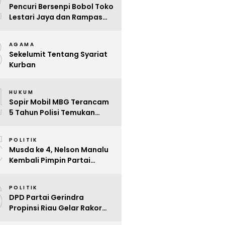
2
Pencuri Bersenpi Bobol Toko
Lestari Jaya dan Rampas
Motor di Way Tuba, Warga
3
Resah
AGAMA
Sekelumit Tentang Syariat
Kurban
4
HUKUM
Sopir Mobil MBG Terancam
5 Tahun Polisi Temukan
Kelalaian
5
POLITIK
Musda ke 4, Nelson Manalu
Kembali Pimpin Partai
Hanura Siak Periode 2025 –
6
2030
POLITIK
DPD Partai Gerindra
Propinsi Riau Gelar Rakor
Beri Pendidikan Politik Para