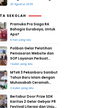
20 Agustus 2025
ITA SEKOLAH
Pramuka Pra Siaga RA
Bahagia Surabaya, Untuk
Apa?
6 hari yang lalu
Poliban Gelar Pelatihan
Pemasaran Website dan
SOP Layanan Perkuat
UMKM Berkat Guru Kapuh
1 bulan yang lalu
MTsN 3 Pekanbaru Sambut
Tahun Baru Islam dengan
Muhasabah Ceramah
Agama
2 bulan yang lalu
Bertabur Door Prize SDK
Karitas 2 Gelar Gebyar P8
Festival Literasi dan Unjuk