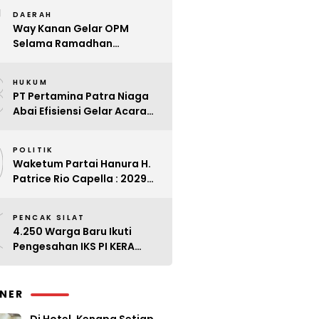
7
Kader
DAERAH
Way Kanan Gelar OPM
Selama Ramadhan
Antisipasi Lonjakan Harga
8
HUKUM
PT Pertamina Patra Niaga
Abai Efisiensi Gelar Acara
Mewah di Bali
9
POLITIK
Waketum Partai Hanura H.
Patrice Rio Capella : 2029
Harus Bangkit
0
PENCAK SILAT
4.250 Warga Baru Ikuti
Pengesahan IKS PI KERA
SAKTI Angkatan 143
INER