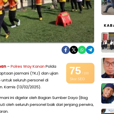
KAB
nan
–
Polres Way Kanan
Polda
75
taan jasmani (TKJ) dan ujian
/ 100
Skor SEO
25 untuk seluruh personel di
. Kamis (13/02/2025).
ni ini digelar oleh Bagian Sumber Daya (Bag
ti oleh seluruh personel baik dari jenjang perwira,
aran.