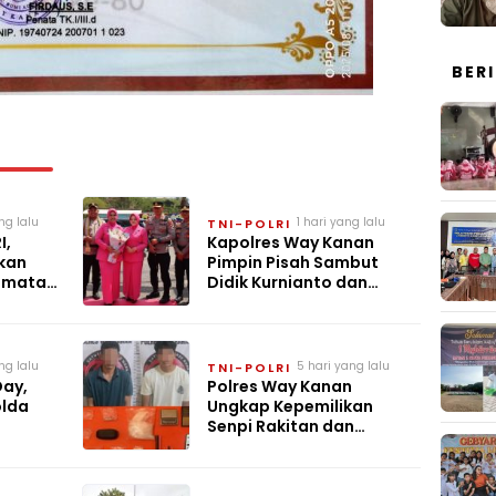
BER
ng lalu
1 hari yang lalu
TNI-POLRI
I,
Kapolres Way Kanan
kan
Pimpin Pisah Sambut
amatan
Didik Kurnianto dan
n Green
Ramadhona
ng lalu
5 hari yang lalu
TNI-POLRI
Day,
Polres Way Kanan
olda
Ungkap Kepemilikan
Senpi Rakitan dan
 Lintas
Narkotika di Negara
Batin