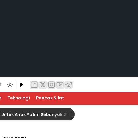
6
k
Teknologi
Pencak Silat
Anak Yatim Sebanyak 21 Orang
Baznas Indragiri H