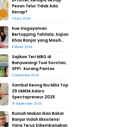
Di Hotel, Kenapa Setiap
Pesan Telur Tidak Ada
Kecap?
4 April 2026
Kue Gagayaman
Bertopping Tahilala, Sajian
Khas Banjar yang Masih
Bertahan
3 Maret 2026
Sajikan Teri MBG di
Banyuwangi Tuai Sorotan,
SPPI : Kurang Pantas
3 Desember 2025
Sambal Keong Ibu Mila Top
29 UMKM Adaro
Spectapreneur 2025
19 September 2025
Rumah Makan Ikan Bakar
Banjar Indah Eksistensi
Yang Terus Dikembangkan