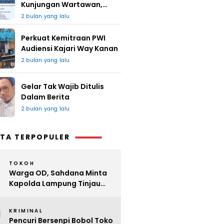
Kunjungan Wartawan,
Redaksi : Bagus Jangan
2 bulan yang lalu
Lari
Perkuat Kemitraan PWI
Audiensi Kajari Way Kanan
2 bulan yang lalu
Gelar Tak Wajib Ditulis
Dalam Berita
2 bulan yang lalu
TA TERPOPULER
TOKOH
Warga OD, Sahdana Minta
Kapolda Lampung Tinjau
Perijinan Organ Tunggal
2
KRIMINAL
Pencuri Bersenpi Bobol Toko