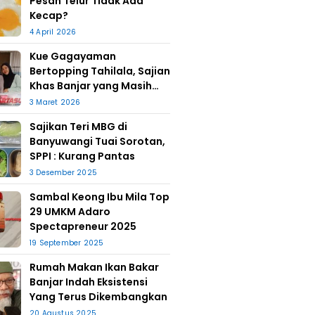
Pesan Telur Tidak Ada
Kecap?
4 April 2026
Kue Gagayaman
Bertopping Tahilala, Sajian
Khas Banjar yang Masih
Bertahan
3 Maret 2026
Sajikan Teri MBG di
Banyuwangi Tuai Sorotan,
SPPI : Kurang Pantas
3 Desember 2025
Sambal Keong Ibu Mila Top
29 UMKM Adaro
Spectapreneur 2025
19 September 2025
Rumah Makan Ikan Bakar
Banjar Indah Eksistensi
Yang Terus Dikembangkan
20 Agustus 2025