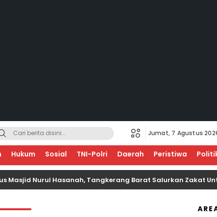
Jumat, 7 Agustus 202
EGERI
n
Hukum
Sosial
TNI-Polri
Daerah
Peristiwa
Politi
jid Nurul Hasanah, Tangkerang Barat Salurkan Zakat Untuk A
ARE