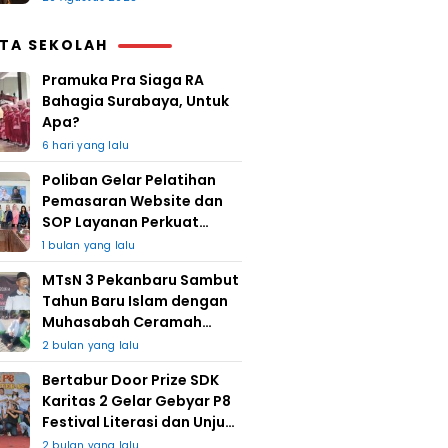
ITA SEKOLAH
Pramuka Pra Siaga RA
Bahagia Surabaya, Untuk
Apa?
6 hari yang lalu
Poliban Gelar Pelatihan
Pemasaran Website dan
SOP Layanan Perkuat
UMKM Berkat Guru Kapuh
1 bulan yang lalu
MTsN 3 Pekanbaru Sambut
Tahun Baru Islam dengan
Muhasabah Ceramah
Agama
2 bulan yang lalu
Bertabur Door Prize SDK
Karitas 2 Gelar Gebyar P8
Festival Literasi dan Unjuk
Karya
2 bulan yang lalu