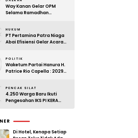
7
DAERAH
Way Kanan Gelar OPM
Selama Ramadhan
Antisipasi Lonjakan Harga
8
HUKUM
PT Pertamina Patra Niaga
Abai Efisiensi Gelar Acara
Mewah di Bali
9
POLITIK
Waketum Partai Hanura H.
Patrice Rio Capella : 2029
Harus Bangkit
0
PENCAK SILAT
4.250 Warga Baru Ikuti
Pengesahan IKS PI KERA
SAKTI Angkatan 143
INER
Di Hotel, Kenapa Setiap