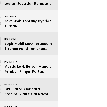
Lestari Jaya dan Rampas
Motor di Way Tuba, Warga
3
Resah
AGAMA
Sekelumit Tentang Syariat
Kurban
4
HUKUM
Sopir Mobil MBG Terancam
5 Tahun Polisi Temukan
Kelalaian
5
POLITIK
Musda ke 4, Nelson Manalu
Kembali Pimpin Partai
Hanura Siak Periode 2025 –
6
2030
POLITIK
DPD Partai Gerindra
Propinsi Riau Gelar Rakor
Beri Pendidikan Politik Para
Kader