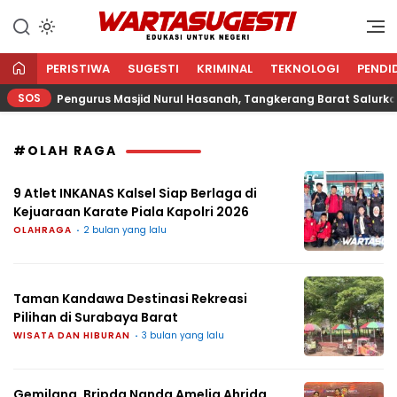
WARTA SUGESTI √ EDUKASI
Edukasi Untuk Negeri
UNTUK NEGERI
PERISTIWA
SUGESTI
KRIMINAL
TEKNOLOGI
PENDI
SOS
Pengurus Masjid Nurul Hasanah, Tangkerang Barat Salurkan 
#OLAH RAGA
9 Atlet INKANAS Kalsel Siap Berlaga di
Kejuaraan Karate Piala Kapolri 2026
OLAHRAGA
2 bulan yang lalu
Taman Kandawa Destinasi Rekreasi
Pilihan di Surabaya Barat
WISATA DAN HIBURAN
3 bulan yang lalu
Gemilang, Bripda Nanda Amelia Ahrida