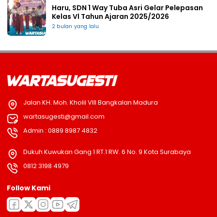
Haru, SDN 1 Way Tuba Asri Gelar Pelepasan
Kelas Vl Tahun Ajaran 2025/2026
2 bulan yang lalu
Jalan KH. Moh. Kholil VIII Bangkalan Madura
wartasugesti@gmail.com
Admin : 0889 8987 4832
Dukuh Kuwukan Gang 1 RT.1 RW. 6 No. 9 Kota Surabaya
0812 3198 4979
Follow Kami