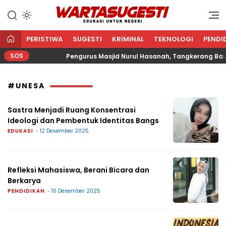
WARTA SUGESTI √ EDUKASI
Edukasi Untuk Negeri
UNTUK NEGERI
PERISTIWA
SUGESTI
KRIMINAL
TEKNOLOGI
PENDI
SOS
ma
Pengurus Masjid Nurul Hasanah, Tangkerang Barat
#UNESA
Sastra Menjadi Ruang Konsentrasi
Ideologi dan Pembentuk Identitas Bangs
EDUKASI
12 Desember 2025
Refleksi Mahasiswa, Berani Bicara dan
Berkarya
PENDIDIKAN
10 Desember 2025