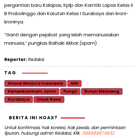
pergantian baru Kalapas, Kplp dan Kamtib Lapas Kelas II
B Probolinggo dan Karutan Kelas I Surabaya dan kroni-
kroninya.
“Ganti dengan pejabat yang lebih memanusiakan
manusia,” pungkas Baihaki Akbar.(spam)
Reporter:
Redaksi
TAG
Aliansi Madura Indonesia
AMI
Kemenkumham Jatim
Pungli
Rutan Medaeng
Surabaya
Unjuk Rasa
BERITA INI HOAX?
Untuk konfirmasi, hak koreksi, hak jawab, dan permintaan
liputan, hubungi admin Redaksi, Klik
088989874832