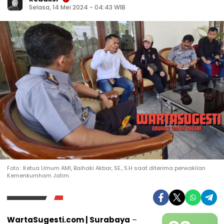
Selasa, 14 Mei 2024 - 04:43 WIB
Foto : Ketua Umum AMI, Baihaki Akbar, SE., S.H saat diterima perwakilan
Kemenkumham Jatim.
WartaSugesti.com | Surabaya
–