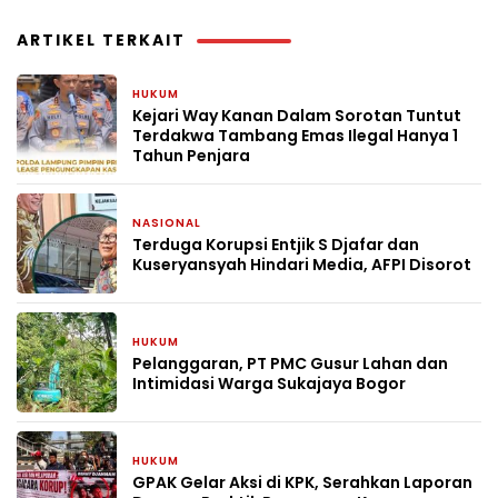
ARTIKEL TERKAIT
HUKUM
5 hari yang lalu
Kejari Way Kanan Dalam Sorotan Tuntut
Terdakwa Tambang Emas Ilegal Hanya 1
Tahun Penjara
NASIONAL
6 hari yang lalu
Terduga Korupsi Entjik S Djafar dan
Kuseryansyah Hindari Media, AFPI Disorot
HUKUM
6 hari yang lalu
Pelanggaran, PT PMC Gusur Lahan dan
Intimidasi Warga Sukajaya Bogor
HUKUM
2 minggu yang lalu
GPAK Gelar Aksi di KPK, Serahkan Laporan