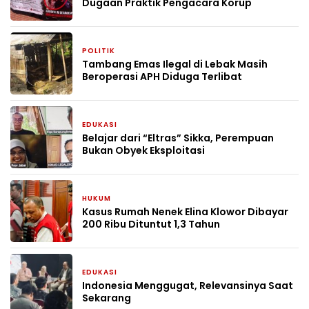
Dugaan Praktik Pengacara Korup
POLITIK
4 minggu yang lalu
Tambang Emas Ilegal di Lebak Masih
Beroperasi APH Diduga Terlibat
EDUKASI
1 bulan yang lalu
Belajar dari “Eltras” Sikka, Perempuan
Bukan Obyek Eksploitasi
HUKUM
1 bulan yang lalu
Kasus Rumah Nenek Elina Klowor Dibayar
200 Ribu Dituntut 1,3 Tahun
EDUKASI
2 bulan yang lalu
Indonesia Menggugat, Relevansinya Saat
Sekarang