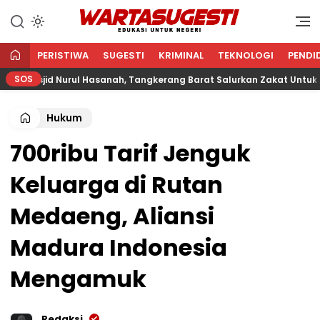
WARTA SUGESTI √ EDUKASI
Edukasi Untuk Negeri
UNTUK NEGERI
PERISTIWA
SUGESTI
KRIMINAL
TEKNOLOGI
PENDI
SOS
Masjid Nurul Hasanah, Tangkerang Barat Salurkan Zakat Untuk Anak
Hukum
700ribu Tarif Jenguk
Keluarga di Rutan
Medaeng, Aliansi
Madura Indonesia
Mengamuk
Redaksi