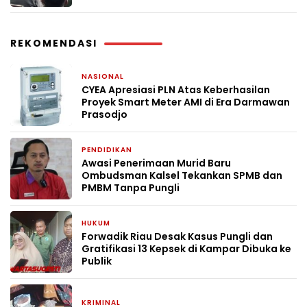
REKOMENDASI
NASIONAL
1 bulan yang lalu
CYEA Apresiasi PLN Atas Keberhasilan
Proyek Smart Meter AMI di Era Darmawan
Prasodjo
PENDIDIKAN
2 bulan yang lalu
Awasi Penerimaan Murid Baru
Ombudsman Kalsel Tekankan SPMB dan
PMBM Tanpa Pungli
HUKUM
1 Mei 2026
Forwadik Riau Desak Kasus Pungli dan
Gratifikasi 13 Kepsek di Kampar Dibuka ke
Publik
KRIMINAL
29 April 2026