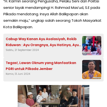
“H. Karmin seorang Pengusaha, Pelaku Seni dan Politisi
senior layak mendampingi H. Rahmad Mas’ud, S.E pada
Pilkada mendatang. Insya Allah Balikpapan akan
semakin maju,” ungkap salah seorang Tokoh Masyarkat
Kota Balikpapan.
Cabup Way Kanan Ayu Asalasiyah, Rokib
Riduwan : Ayu Orangnya, Ayu Hatinya, Ayu
Sabtu, 21 September 2024
Programnya
Tegas!, Lawan Oknum yang Manfaatkan
PGRI untuk Pilkada Jember
Kamis, 13 Juni 2024