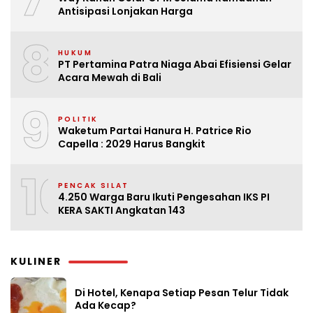
Antisipasi Lonjakan Harga
8
HUKUM
PT Pertamina Patra Niaga Abai Efisiensi Gelar
Acara Mewah di Bali
9
POLITIK
Waketum Partai Hanura H. Patrice Rio
Capella : 2029 Harus Bangkit
10
PENCAK SILAT
4.250 Warga Baru Ikuti Pengesahan IKS PI
KERA SAKTI Angkatan 143
KULINER
Di Hotel, Kenapa Setiap Pesan Telur Tidak
Ada Kecap?