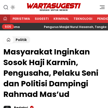
WARTA SUGESTI √ EDUKASI
Edukasi Untuk Negeri
UNTUK NEGERI
PERISTIWA
SUGESTI
KRIMINAL
TEKNOLOGI
PENDI
SOS
 Agama
Pengurus Masjid Nurul Hasanah, Tangkerang Ba
Politik
Masyarakat Inginkan
Sosok Haji Karmin,
Pengusaha, Pelaku Seni
dan Politisi Dampingi
Rahmad Mas’ud
Redaksi