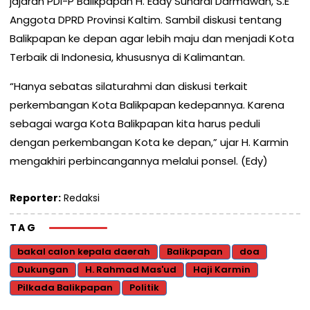
jajaran PDI-P Balikpapan H. Eddy Sunardi Darmawan, S.E
Anggota DPRD Provinsi Kaltim. Sambil diskusi tentang
Balikpapan ke depan agar lebih maju dan menjadi Kota
Terbaik di Indonesia, khususnya di Kalimantan.
“Hanya sebatas silaturahmi dan diskusi terkait
perkembangan Kota Balikpapan kedepannya. Karena
sebagai warga Kota Balikpapan kita harus peduli
dengan perkembangan Kota ke depan,” ujar H. Karmin
mengakhiri perbincangannya melalui ponsel. (Edy)
Reporter:
Redaksi
TAG
bakal calon kepala daerah
Balikpapan
doa
Dukungan
H. Rahmad Mas'ud
Haji Karmin
Pilkada Balikpapan
Politik