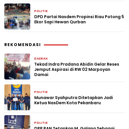
POLITIK
2 bulan yang lalu
DPD Partai Nasdem Propinsi Riau Potong 5
Ekor Sapi Hewan Qurban
REKOMENDASI
DAERAH
4 minggu yang lalu
Tekad Indra Pradana Abidin Gelar Reses
Jemput Aspirasi di RW 02 Marpoyan
Damai
POLITIK
4 minggu yang lalu
Munawar Syahputra Ditetapkan Jadi
Ketua NasDem Kota Pekanbaru
POLITIK
1 bulan yang lalu
DPP PAN Tetapkan M. Galang Sebagai