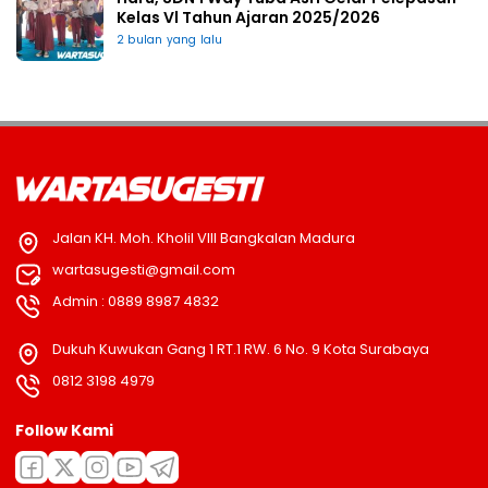
Kelas Vl Tahun Ajaran 2025/2026
2 bulan yang lalu
Jalan KH. Moh. Kholil VIII Bangkalan Madura
wartasugesti@gmail.com
Admin : 0889 8987 4832
Dukuh Kuwukan Gang 1 RT.1 RW. 6 No. 9 Kota Surabaya
0812 3198 4979
Follow Kami