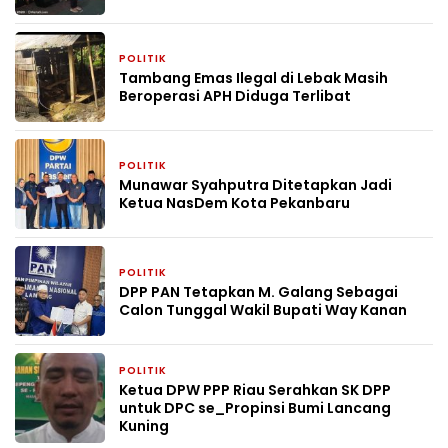
POLITIK
4 minggu yang lalu
Tambang Emas Ilegal di Lebak Masih
Beroperasi APH Diduga Terlibat
POLITIK
4 minggu yang lalu
Munawar Syahputra Ditetapkan Jadi
Ketua NasDem Kota Pekanbaru
POLITIK
1 bulan yang lalu
DPP PAN Tetapkan M. Galang Sebagai
Calon Tunggal Wakil Bupati Way Kanan
POLITIK
1 bulan yang lalu
Ketua DPW PPP Riau Serahkan SK DPP
untuk DPC se_Propinsi Bumi Lancang
Kuning