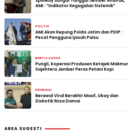
Spillway Sungai Tanggul Jember Ambruk,
AMI : “Indikator Kegagalan Sistemik”
POLITIK
22 Desember 2025
AMI Akan Kepung Polda Jatim dan PDIP :
Pecat Pengguna Ijasah Palsu
BERITA KASUS
7 Oktober 2025
Pungli, Koperasi Produsen Ketajek Makmur
Sajehtera Jember Peras Petani Kopi
KRIMINAL
14 Juli 2025
Berawal Viral Berakhir Maaf, Ubay dan
Diskotik Ibiza Damai
AREA SUGESTI