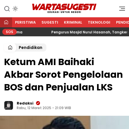
WARTA SUGESTI √ EDUKASI
Edukasi Untuk Negeri
UNTUK NEGERI
PERISTIWA
SUGESTI
KRIMINAL
TEKNOLOGI
PENDI
SOS
gama
Pengurus Masjid Nurul Hasanah, Tangkerang Bara
Pendidikan
Ketum AMI Baihaki
Akbar Sorot Pengelolaan
BOS dan Penjualan LKS
Redaksi
Rabu, 12 Maret 2025 - 21:09 WIB