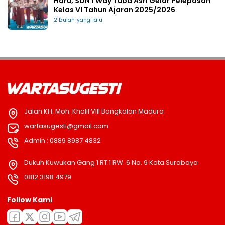
Haru, SDN 1 Way Tuba Asri Gelar Pelepasan
Kelas Vl Tahun Ajaran 2025/2026
2 bulan yang lalu
Jalan KH. Moh. Kholil VIII Bangkalan Madura
wartasugesti@gmail.com
Admin : 0889 8987 4832
Dukuh Kuwukan Gang 1 RT.1 RW. 6 No. 9 Kota Surabaya
0812 3198 4979
Follow Kami