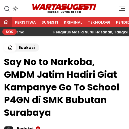
WARTA SUGESTI √ EDUKASI
Edukasi Untuk Negeri
UNTUK NEGERI
PERISTIWA
SUGESTI
KRIMINAL
TEKNOLOGI
PENDI
SOS
 Agama
Pengurus Masjid Nurul Hasanah, Tangkerang Ba
Edukasi
Say No to Narkoba,
GMDM Jatim Hadiri Giat
Kampanye Go To School
P4GN di SMK Bubutan
Surabaya
Redaksi