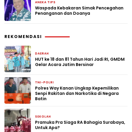
ANEKA TIPS
1 bulan yang lalu
Waspada Kebakaran Simak Pencegahan
Penanganan dan Doanya
REKOMENDASI
DAERAH
4 hari yang lalu
HUT ke 18 dan 81 Tahun Hari Jadi RI, GMDM
Gelar Acara Jatim Bersinar
TNI-POLRI
5 hari yang lalu
Polres Way Kanan Ungkap Kepemilikan
Senpi Rakitan dan Narkotika di Negara
Batin
SEKOLAH
6 hari yang lalu
Pramuka Pra Siaga RA Bahagia Surabaya,
Untuk Apa?