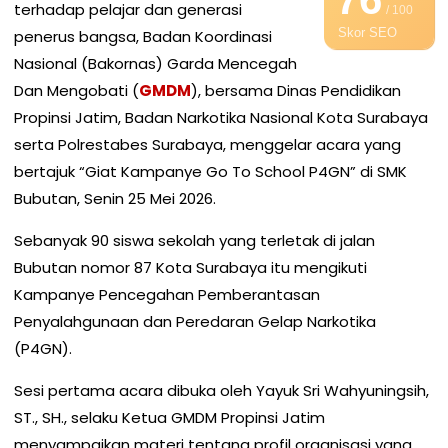
terhadap pelajar dan generasi
/ 100
Skor SEO
penerus bangsa, Badan Koordinasi
Nasional (Bakornas) Garda Mencegah
Dan Mengobati (
GMDM
), bersama Dinas Pendidikan
Propinsi Jatim, Badan Narkotika Nasional Kota Surabaya
serta Polrestabes Surabaya, menggelar acara yang
bertajuk “Giat Kampanye Go To School P4GN” di SMK
Bubutan, Senin 25 Mei 2026.
Sebanyak 90 siswa sekolah yang terletak di jalan
Bubutan nomor 87 Kota Surabaya itu mengikuti
Kampanye Pencegahan Pemberantasan
Penyalahgunaan dan Peredaran Gelap Narkotika
(P4GN).
Sesi pertama acara dibuka oleh Yayuk Sri Wahyuningsih,
ST., SH., selaku Ketua GMDM Propinsi Jatim
menyampaikan materi tentang profil organisasi yang