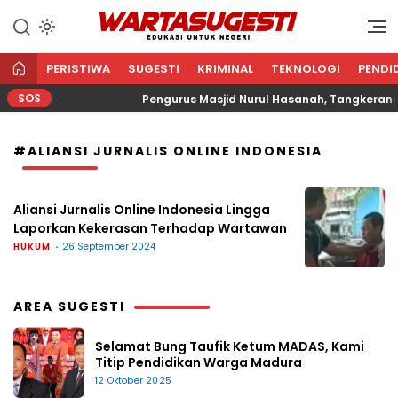
WARTA SUGESTI √ EDUKASI
Edukasi Untuk Negeri
UNTUK NEGERI
PERISTIWA
SUGESTI
KRIMINAL
TEKNOLOGI
PENDI
SOS
 Agama
Pengurus Masjid Nurul Hasanah, Tangkerang B
#ALIANSI JURNALIS ONLINE INDONESIA
Aliansi Jurnalis Online Indonesia Lingga
Laporkan Kekerasan Terhadap Wartawan
HUKUM
26 September 2024
AREA SUGESTI
Selamat Bung Taufik Ketum MADAS, Kami
Titip Pendidikan Warga Madura
12 Oktober 2025