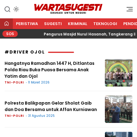
WARTA SUGESTI √ EDUKASI
Edukasi Untuk Negeri
UNTUK NEGERI
PERISTIWA
SUGESTI
KRIMINAL
TEKNOLOGI
PENDI
SOS
gama
Pengurus Masjid Nurul Hasanah, Tangkerang Bara
#DRIVER OJOL
Hangatnya Ramadhan 1447 H, Ditlantas
Polda Riau Buka Puasa Bersama Anak
Yatim dan Ojol
TNI-POLRI
11 Maret 2026
Polresta Balikpapan Gelar Sholat Gaib
dan Doa Bersama untuk Affan Kurniawan
TNI-POLRI
31 Agustus 2025