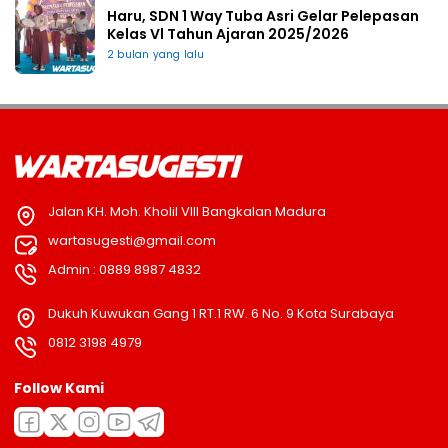
Haru, SDN 1 Way Tuba Asri Gelar Pelepasan
Kelas Vl Tahun Ajaran 2025/2026
2 bulan yang lalu
Jalan KH. Moh. Kholil VIII Bangkalan Madura
wartasugesti@gmail.com
Admin : 0889 8987 4832
Dukuh Kuwukan Gang 1 RT.1 RW. 6 No. 9 Kota Surabaya
0812 3198 4979
Follow Kami