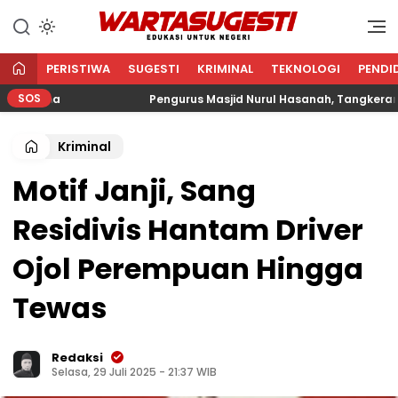
WARTA SUGESTI √ EDUKASI
Edukasi Untuk Negeri
UNTUK NEGERI
PERISTIWA
SUGESTI
KRIMINAL
TEKNOLOGI
PENDI
SOS
ama
Pengurus Masjid Nurul Hasanah, Tangkerang Bara
Kriminal
Motif Janji, Sang
Residivis Hantam Driver
Ojol Perempuan Hingga
Tewas
Redaksi
Selasa, 29 Juli 2025 - 21:37 WIB