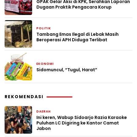
GPAK Gelar Aksi di KPK, Serahkan Laporan
Dugaan Praktik Pengacara Korup
POLITIK
4 minggu yang lalu
Tambang Emas Ilegal di Lebak Masih
Beroperasi APH Diduga Terlibat
EKONOMI
1 bulan yang lalu
Sidomuncul, “Tugul, Harat”
REKOMENDASI
DAERAH
1 bulan yang lalu
Ini keren, Wabup Sidoarjo Razia Karaoke
Puluhan LC Digiring ke Kantor Camat
Jabon