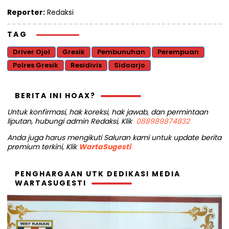
Reporter:
Redaksi
TAG
Driver Ojol
Gresik
Pembunuhan
Perempuan
Polres Gresik
Residivis
Sidoarjo
BERITA INI HOAX?
Untuk konfirmasi, hak koreksi, hak jawab, dan permintaan
liputan, hubungi admin Redaksi, Klik
088989874832
Anda juga harus mengikuti Saluran kami untuk update berita
premium terkini, Klik
WartaSugesti
PENGHARGAAN UTK DEDIKASI MEDIA
WARTASUGESTI