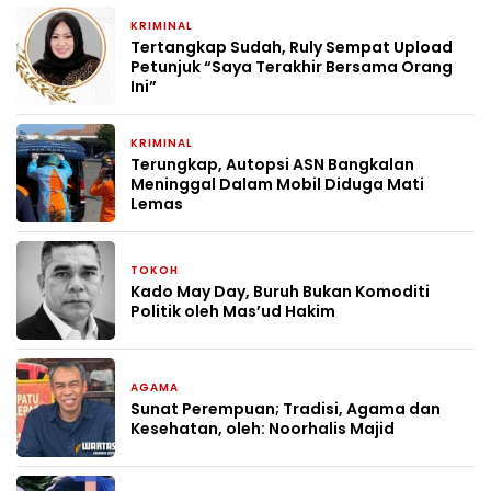
KRIMINAL
1 bulan yang lalu
Tertangkap Sudah, Ruly Sempat Upload
Petunjuk “Saya Terakhir Bersama Orang
Ini”
KRIMINAL
1 bulan yang lalu
Terungkap, Autopsi ASN Bangkalan
Meninggal Dalam Mobil Diduga Mati
Lemas
TOKOH
1 Mei 2026
Kado May Day, Buruh Bukan Komoditi
Politik oleh Mas’ud Hakim
AGAMA
29 April 2026
Sunat Perempuan; Tradisi, Agama dan
Kesehatan, oleh: Noorhalis Majid