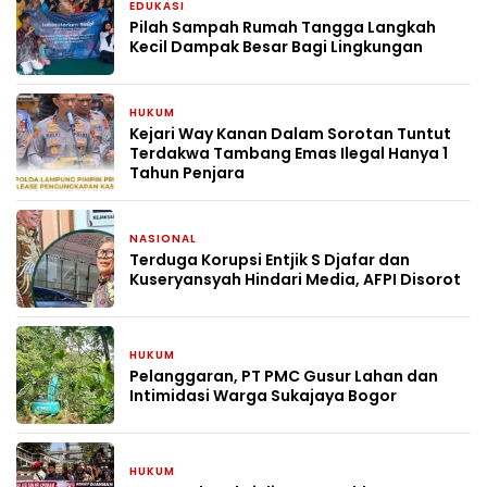
EDUKASI
1 hari yang lalu
Pilah Sampah Rumah Tangga Langkah
Kecil Dampak Besar Bagi Lingkungan
HUKUM
4 hari yang lalu
Kejari Way Kanan Dalam Sorotan Tuntut
Terdakwa Tambang Emas Ilegal Hanya 1
Tahun Penjara
NASIONAL
5 hari yang lalu
Terduga Korupsi Entjik S Djafar dan
Kuseryansyah Hindari Media, AFPI Disorot
HUKUM
5 hari yang lalu
Pelanggaran, PT PMC Gusur Lahan dan
Intimidasi Warga Sukajaya Bogor
HUKUM
2 minggu yang lalu