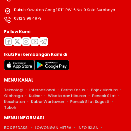
Dukuh Kuwukan Gang 1 RT.1 RW. 6 No. 9 Kota Surabaya
0812 3198 4979
Follow Kami
Ikuti Perkembangan Kami di
MENU KANAL
Teknologi
Internasional
Berita Kasus
Pojok Madura
Olahraga
Kuliner
Wisata dan Hiburan
Pencak Silat
Kesehatan
Kabar Wartawan
Pencak Silat Sugesti
Tokoh
MENU INFORMASI
BOX REDAKSI
LOWONGAN MITRA
INFO IKLAN