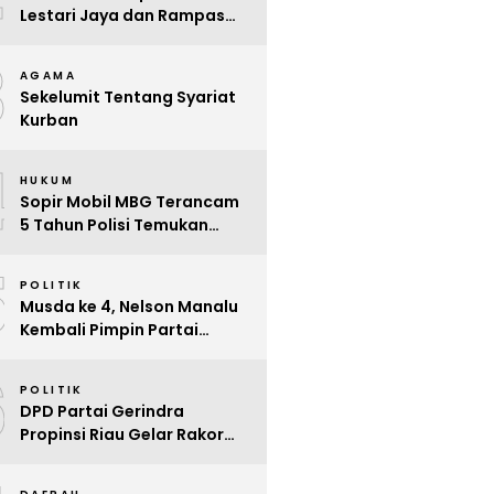
Lestari Jaya dan Rampas
Motor di Way Tuba, Warga
3
Resah
AGAMA
Sekelumit Tentang Syariat
Kurban
4
HUKUM
Sopir Mobil MBG Terancam
5 Tahun Polisi Temukan
Kelalaian
5
POLITIK
Musda ke 4, Nelson Manalu
Kembali Pimpin Partai
Hanura Siak Periode 2025 –
6
2030
POLITIK
DPD Partai Gerindra
Propinsi Riau Gelar Rakor
Beri Pendidikan Politik Para
Kader