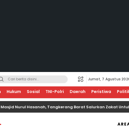
Jumat, 7 Agustus 202
EGERI
n
Hukum
Sosial
TNI-Polri
Daerah
Peristiwa
Politi
d Nurul Hasanah, Tangkerang Barat Salurkan Zakat Untuk Anak
ARE