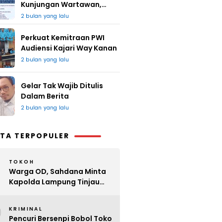
Kunjungan Wartawan,
Redaksi : Bagus Jangan
2 bulan yang lalu
Lari
Perkuat Kemitraan PWI
Audiensi Kajari Way Kanan
2 bulan yang lalu
Gelar Tak Wajib Ditulis
Dalam Berita
2 bulan yang lalu
TA TERPOPULER
TOKOH
Warga OD, Sahdana Minta
Kapolda Lampung Tinjau
Perijinan Organ Tunggal
2
KRIMINAL
Pencuri Bersenpi Bobol Toko