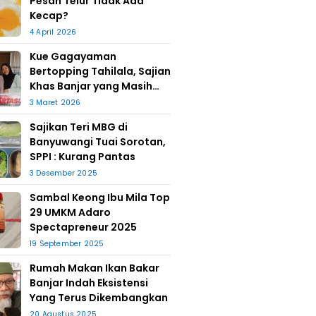
Pesan Telur Tidak Ada
Kecap?
4 April 2026
Kue Gagayaman
Bertopping Tahilala, Sajian
Khas Banjar yang Masih
Bertahan
3 Maret 2026
Sajikan Teri MBG di
Banyuwangi Tuai Sorotan,
SPPI : Kurang Pantas
3 Desember 2025
Sambal Keong Ibu Mila Top
29 UMKM Adaro
Spectapreneur 2025
19 September 2025
Rumah Makan Ikan Bakar
Banjar Indah Eksistensi
Yang Terus Dikembangkan
20 Agustus 2025