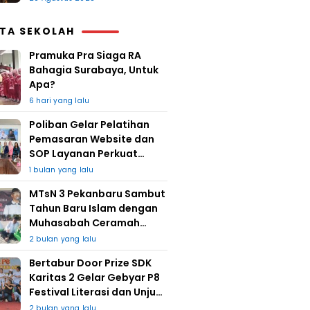
ITA SEKOLAH
Pramuka Pra Siaga RA
Bahagia Surabaya, Untuk
Apa?
6 hari yang lalu
Poliban Gelar Pelatihan
Pemasaran Website dan
SOP Layanan Perkuat
UMKM Berkat Guru Kapuh
1 bulan yang lalu
MTsN 3 Pekanbaru Sambut
Tahun Baru Islam dengan
Muhasabah Ceramah
Agama
2 bulan yang lalu
Bertabur Door Prize SDK
Karitas 2 Gelar Gebyar P8
Festival Literasi dan Unjuk
Karya
2 bulan yang lalu