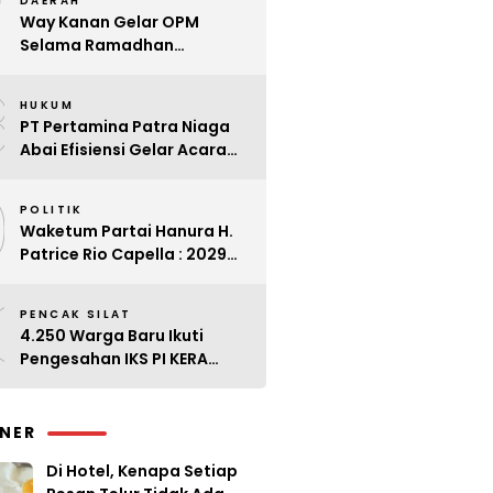
7
DAERAH
Way Kanan Gelar OPM
Selama Ramadhan
Antisipasi Lonjakan Harga
8
HUKUM
PT Pertamina Patra Niaga
Abai Efisiensi Gelar Acara
Mewah di Bali
9
POLITIK
Waketum Partai Hanura H.
Patrice Rio Capella : 2029
Harus Bangkit
0
PENCAK SILAT
4.250 Warga Baru Ikuti
Pengesahan IKS PI KERA
SAKTI Angkatan 143
INER
Di Hotel, Kenapa Setiap