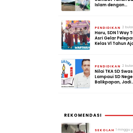
Islam dengan
Muhasabah Cer
Agama
2 bula
PENDIDIKAN
lalu
Haru, SDN 1 Way 
Asri Gelar Pelep
Kelas Vl Tahun Aj
2025/2026
2 bula
PENDIDIKAN
lalu
Nilai TKA SD Swa
Lampaui SD Neger
Balikpapan, Jadi
Sorotan Dunia
Pendidikan
REKOMENDASI
1 minggu y
SEKOLAH