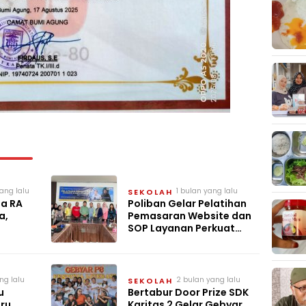
ang lalu
1 bulan yang lalu
SEKOLAH
ga RA
Poliban Gelar Pelatihan
a,
Pemasaran Website dan
SOP Layanan Perkuat
UMKM Berkat Guru
Kapuh
ng lalu
2 bulan yang lalu
SEKOLAH
u
Bertabur Door Prize SDK
ru
Karitas 2 Gelar Gebyar