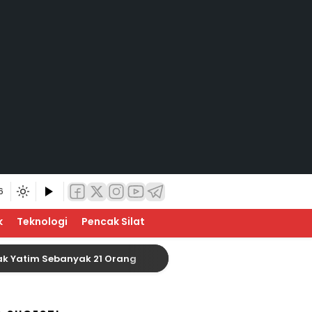
6
k
Teknologi
Pencak Silat
m Sebanyak 21 Orang
Baznas Indragiri Hulu Siap 