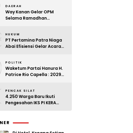
7
Kader
DAERAH
Way Kanan Gelar OPM
Selama Ramadhan
Antisipasi Lonjakan Harga
8
HUKUM
PT Pertamina Patra Niaga
Abai Efisiensi Gelar Acara
Mewah di Bali
9
POLITIK
Waketum Partai Hanura H.
Patrice Rio Capella : 2029
Harus Bangkit
0
PENCAK SILAT
4.250 Warga Baru Ikuti
Pengesahan IKS PI KERA
SAKTI Angkatan 143
INER