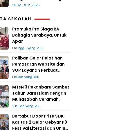
20 Agustus 2025
ITA SEKOLAH
Pramuka Pra Siaga RA
Bahagia Surabaya, Untuk
Apa?
1 minggu yang lalu
Poliban Gelar Pelatihan
Pemasaran Website dan
SOP Layanan Perkuat
UMKM Berkat Guru Kapuh
1 bulan yang lalu
MTsN 3 Pekanbaru Sambut
Tahun Baru Islam dengan
Muhasabah Ceramah
Agama
2 bulan yang lalu
Bertabur Door Prize SDK
Karitas 2 Gelar Gebyar P8
Festival Literasi dan Unjuk