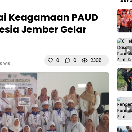
ARE
ai Keagamaan PAUD
esia Jember Gelar
▶
0
0
2308
30 WIB
▶