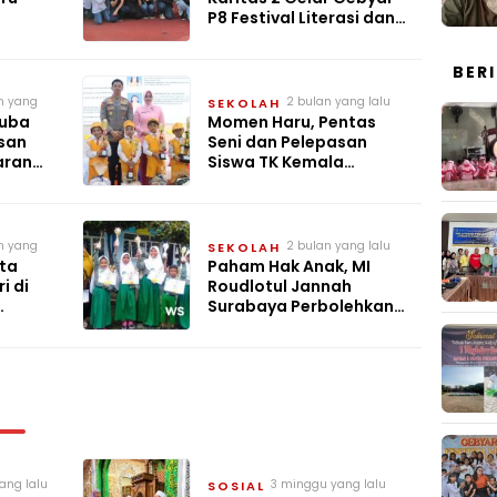
P8 Festival Literasi dan
amah
Unjuk Karya
BER
n yang
2 bulan yang lalu
SEKOLAH
Tuba
Momen Haru, Pentas
asan
Seni dan Pelepasan
aran
Siswa TK Kemala
Bhayangkari 12
Tabalong
n yang
2 bulan yang lalu
SEKOLAH
sta
Paham Hak Anak, MI
i di
Roudlotul Jannah
Surabaya Perbolehkan
Siswa Penunggak SPP
Ikut Ujian
ang lalu
3 minggu yang lalu
SOSIAL