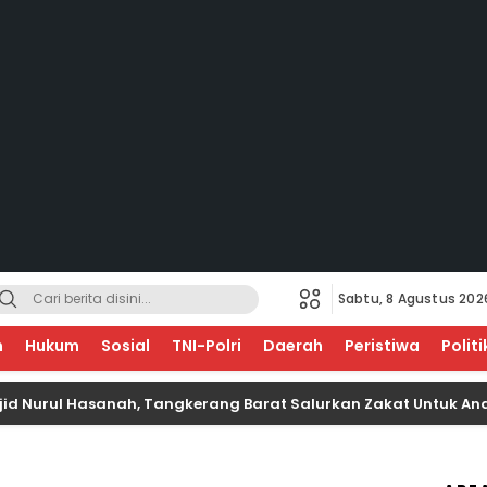
Sabtu, 8 Agustus 202
EGERI
n
Hukum
Sosial
TNI-Polri
Daerah
Peristiwa
Politi
l Hasanah, Tangkerang Barat Salurkan Zakat Untuk Anak Yati