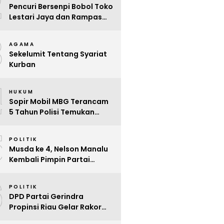
2
Pencuri Bersenpi Bobol Toko
Lestari Jaya dan Rampas
Motor di Way Tuba, Warga
3
Resah
AGAMA
Sekelumit Tentang Syariat
Kurban
4
HUKUM
Sopir Mobil MBG Terancam
5 Tahun Polisi Temukan
Kelalaian
5
POLITIK
Musda ke 4, Nelson Manalu
Kembali Pimpin Partai
Hanura Siak Periode 2025 –
6
2030
POLITIK
DPD Partai Gerindra
Propinsi Riau Gelar Rakor
Beri Pendidikan Politik Para