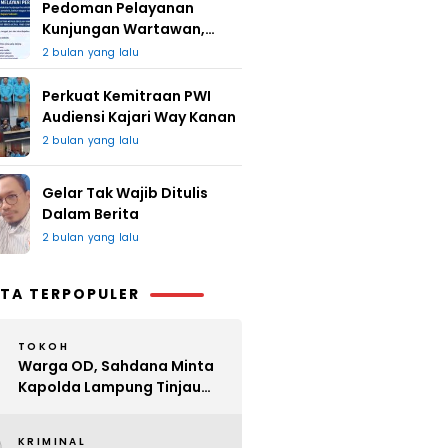
Pedoman Pelayanan
Kunjungan Wartawan,
Redaksi : Bagus Jangan
2 bulan yang lalu
Lari
Perkuat Kemitraan PWI
Audiensi Kajari Way Kanan
2 bulan yang lalu
Gelar Tak Wajib Ditulis
Dalam Berita
2 bulan yang lalu
TA TERPOPULER
TOKOH
Warga OD, Sahdana Minta
Kapolda Lampung Tinjau
Perijinan Organ Tunggal
KRIMINAL