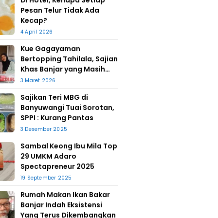
Di Hotel, Kenapa Setiap
Pesan Telur Tidak Ada
Kecap?
4 April 2026
Kue Gagayaman
Bertopping Tahilala, Sajian
Khas Banjar yang Masih
Bertahan
3 Maret 2026
Sajikan Teri MBG di
Banyuwangi Tuai Sorotan,
SPPI : Kurang Pantas
3 Desember 2025
Sambal Keong Ibu Mila Top
29 UMKM Adaro
Spectapreneur 2025
19 September 2025
Rumah Makan Ikan Bakar
Banjar Indah Eksistensi
Yang Terus Dikembangkan