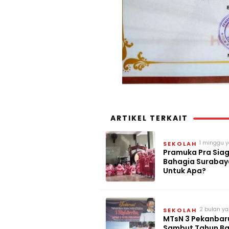
ARTIKEL TERKAIT
1 minggu y
SEKOLAH
Pramuka Pra Sia
Bahagia Surabay
Untuk Apa?
2 bulan ya
SEKOLAH
MTsN 3 Pekanbar
Sambut Tahun Ba