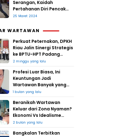
Serangan, Kaidah
Pertahanan Diri Pencak
Sugesti
25 Maret 2024
AR WARTAWAN
Perkuat Peternakan, DPKH
Riau Jalin Sinergi Strategis
ke BPTU-HPT Padang
Mengatas
2 minggu yang lalu
Profesi Luar Biasa, Ini
Keuntungan Jadi
Wartawan Banyak yang
Takut
1 bulan yang lalu
Beranikah Wartawan
Keluar dari Zona Nyaman?
Ekonomi Vs Idealisme
Jurnalistik
2 bulan yang lalu
Bangkalan Terbitkan