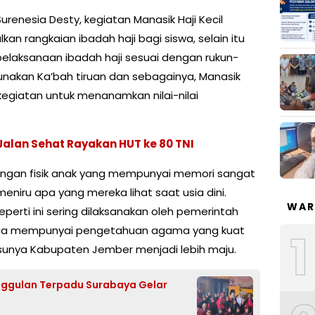
renesia Desty, kegiatan Manasik Haji Kecil
an rangkaian ibadah haji bagi siswa, selain itu
pelaksanaan ibadah haji sesuai dengan rukun-
nakan Ka’bah tiruan dan sebagainya, Manasik
kegiatan untuk menanamkan nilai-nilai
alan Sehat Rayakan HUT ke 80 TNI
angan fisik anak yang mempunyai memori sangat
niru apa yang mereka lihat saat usia dini.
WAR
rti ini sering dilaksanakan oleh pemerintah
esia mempunyai pengetahuan agama yang kuat
1
sunya Kabupaten Jember menjadi lebih maju.
Unggulan Terpadu Surabaya Gelar