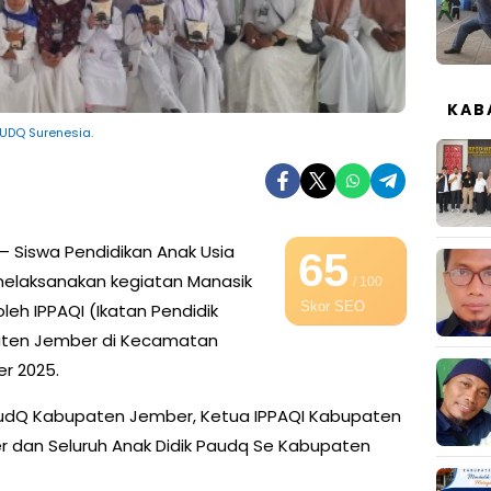
KAB
AUDQ Surenesia.
– Siswa Pendidikan Anak Usia
65
elaksanakan kegiatan Manasik
/ 100
Skor SEO
oleh IPPAQI (Ikatan Pendidik
aten Jember di Kecamatan
er 2025.
 PaudQ Kabupaten Jember, Ketua IPPAQI Kabupaten
 dan Seluruh Anak Didik Paudq Se Kabupaten