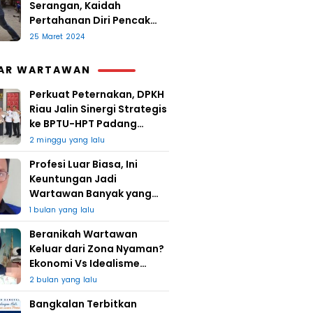
Serangan, Kaidah
Pertahanan Diri Pencak
Sugesti
25 Maret 2024
AR WARTAWAN
Perkuat Peternakan, DPKH
Riau Jalin Sinergi Strategis
ke BPTU-HPT Padang
Mengatas
2 minggu yang lalu
Profesi Luar Biasa, Ini
Keuntungan Jadi
Wartawan Banyak yang
Takut
1 bulan yang lalu
Beranikah Wartawan
Keluar dari Zona Nyaman?
Ekonomi Vs Idealisme
Jurnalistik
2 bulan yang lalu
Bangkalan Terbitkan