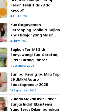
Di Hotel, Kenapa Setiap
Pesan Telur Tidak Ada
Kecap?
4 April 2026
Kue Gagayaman
Bertopping Tahilala, Sajian
Khas Banjar yang Masih
Bertahan
3 Maret 2026
Sajikan Teri MBG di
Banyuwangi Tuai Sorotan,
SPPI : Kurang Pantas
3 Desember 2025
Sambal Keong Ibu Mila Top
29 UMKM Adaro
Spectapreneur 2025
19 September 2025
Rumah Makan Ikan Bakar
Banjar Indah Eksistensi
Yang Terus Dikembangkan