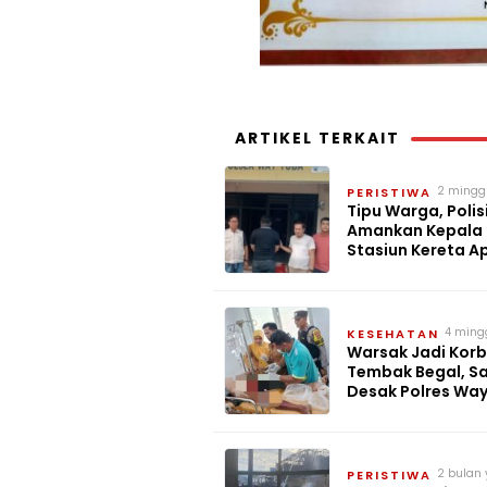
ARTIKEL TERKAIT
2 mingg
PERISTIWA
lalu
Tipu Warga, Polis
Amankan Kepala
Stasiun Kereta A
Tuba
4 ming
KESEHATAN
lalu
Warsak Jadi Kor
Tembak Begal, S
Desak Polres Wa
Tangkap Pelaku
2 bulan 
PERISTIWA