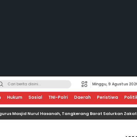
Minggu, 9 Agustus 202
EGERI
n
Hukum
Sosial
TNI-Polri
Daerah
Peristiwa
Politi
asjid Nurul Hasanah, Tangkerang Barat Salurkan Zakat Untuk 