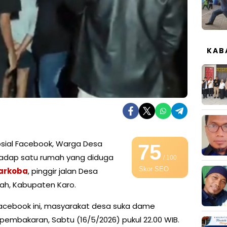
KAB
Sosial Facebook, Warga Desa
75
adap satu rumah yang diduga
/ 100
Skor SEO
arkoba
, pinggir jalan Desa
h, Kabupaten Karo.
acebook ini, masyarakat desa suka dame
mbakaran, Sabtu (16/5/2026) pukul 22.00 WIB.