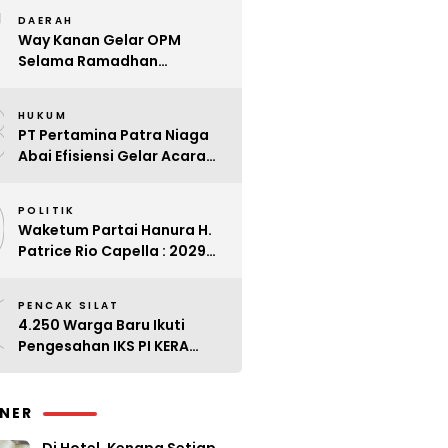
7
Kader
DAERAH
Way Kanan Gelar OPM
Selama Ramadhan
Antisipasi Lonjakan Harga
8
HUKUM
PT Pertamina Patra Niaga
Abai Efisiensi Gelar Acara
Mewah di Bali
9
POLITIK
Waketum Partai Hanura H.
Patrice Rio Capella : 2029
Harus Bangkit
0
PENCAK SILAT
4.250 Warga Baru Ikuti
Pengesahan IKS PI KERA
SAKTI Angkatan 143
INER