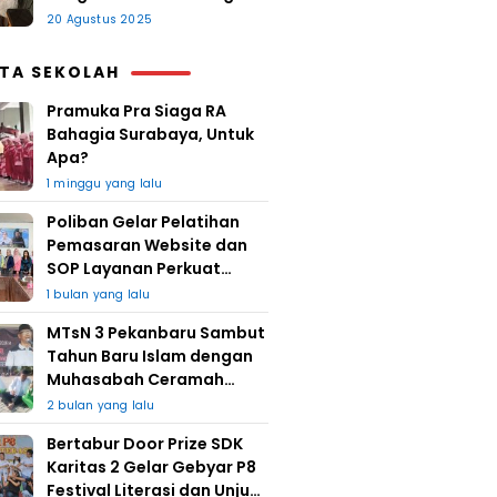
20 Agustus 2025
ITA SEKOLAH
Pramuka Pra Siaga RA
Bahagia Surabaya, Untuk
Apa?
1 minggu yang lalu
Poliban Gelar Pelatihan
Pemasaran Website dan
SOP Layanan Perkuat
UMKM Berkat Guru Kapuh
1 bulan yang lalu
MTsN 3 Pekanbaru Sambut
Tahun Baru Islam dengan
Muhasabah Ceramah
Agama
2 bulan yang lalu
Bertabur Door Prize SDK
Karitas 2 Gelar Gebyar P8
Festival Literasi dan Unjuk