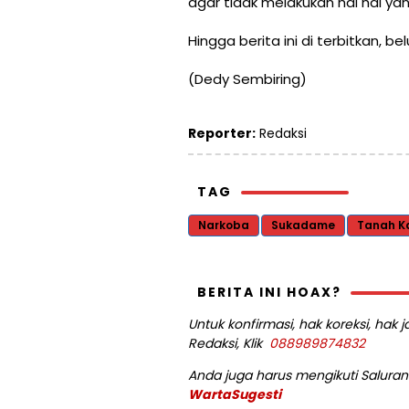
agar tidak melakukan hal hal yang
Hingga berita ini di terbitkan, b
(Dedy Sembiring)
Reporter:
Redaksi
TAG
Narkoba
Sukadame
Tanah K
BERITA INI HOAX?
Untuk konfirmasi, hak koreksi, hak
Redaksi, Klik
088989874832
Anda juga harus mengikuti Saluran 
WartaSugesti