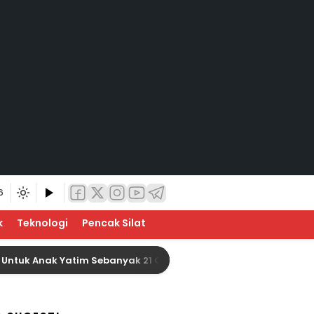
6
k
Teknologi
Pencak Silat
Anak Yatim Sebanyak 21 Orang
Baznas Indragiri H