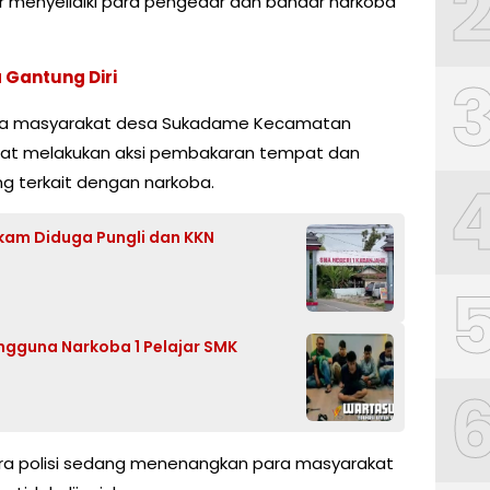
 menyelidiki para pengedar dan bandar narkoba
 Gantung Diri
eha masyarakat desa Sukadame Kecamatan
kat melakukan aksi pembakaran tempat dan
 terkait dengan narkoba.
kam Diduga Pungli dan KKN
engguna Narkoba 1 Pelajar SMK
ara polisi sedang menenangkan para masyarakat