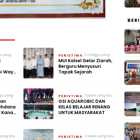
BER
u yang
3 minggu yang
PERISTIWA
lalu
i
MUI Kalsel Gelar Ziarah,
Berguru Menyusuri
pi Way
Tapak Sejarah
gu yang
1 bulan yang lalu
PERISTIWA
ban
GSI AQUAROBIC DAN
ahdana
KELAS BELAJAR RENANG
y Kanan
UNTUK MASYARAKAT
yang lalu
2 bulan yang lalu
PERISTIWA