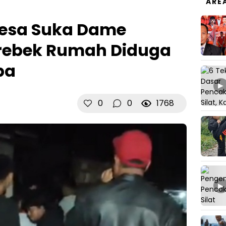
ARE
Desa Suka Dame
rebek Rumah Diduga
ba
▶
0
0
1768
▶