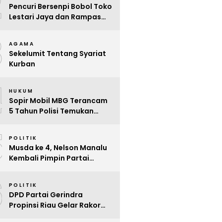
2
Pencuri Bersenpi Bobol Toko
Lestari Jaya dan Rampas
Motor di Way Tuba, Warga
3
Resah
AGAMA
Sekelumit Tentang Syariat
Kurban
4
HUKUM
Sopir Mobil MBG Terancam
5 Tahun Polisi Temukan
Kelalaian
5
POLITIK
Musda ke 4, Nelson Manalu
Kembali Pimpin Partai
Hanura Siak Periode 2025 –
6
2030
POLITIK
DPD Partai Gerindra
Propinsi Riau Gelar Rakor
Beri Pendidikan Politik Para