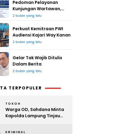
Pedoman Pelayanan
Kunjungan Wartawan,
Redaksi : Bagus Jangan
2 bulan yang lalu
Lari
Perkuat Kemitraan PWI
Audiensi Kajari Way Kanan
2 bulan yang lalu
Gelar Tak Wajib Ditulis
Dalam Berita
2 bulan yang lalu
TA TERPOPULER
TOKOH
Warga OD, Sahdana Minta
Kapolda Lampung Tinjau
Perijinan Organ Tunggal
KRIMINAL