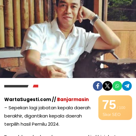
WartaSugesti.com //
Banjarmasin
75
– Sepekan lagi jabatan kepala daerah
/ 100
Skor SEO
berakhir, digantikan kepala daerah
terpilih hasil Pemilu 2024.