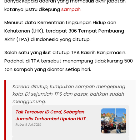
Banyak kepala daerah yang memasuki akhir jabatan,
kotanya justru dikepung
sampah
.
Menurut data Kementrian Lingkungan Hidup dan
Kehutanan (LHK), terdapat 306 Tempat Pembuang
Akhir (TPA) di Indonesia yang ditutup.
Salah satu yang ikut ditutup TPA Basirih Banjarmasin.
Padahal, di TPA tersebut menampung tidak kurang 500
ton sampah yang diantar setiap hari.
Karena ditutup, tumpukan sampah mengepung
kota. Di sejumlah TPS dan pasar, bahkan sudah
menggunung.
Tak Tercover ID Card, Sebagian
Jurnalis Terhambat Liputan HUT
Rabu, 9 Juli 2025
Dekranas ke 45