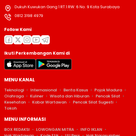
Dukuh Kuwukan Gang 1 RT.1 RW. 6 No. 9 Kota Surabaya
0812 3198 4979
Follow Kami
Ikuti Perkembangan Kami di
MENU KANAL
Teknologi
Internasional
Berita Kasus
Pojok Madura
Olahraga
Kuliner
Wisata dan Hiburan
Pencak Silat
Kesehatan
Kabar Wartawan
Pencak Silat Sugesti
Tokoh
MENU INFORMASI
BOX REDAKSI
LOWONGAN MITRA
INFO IKLAN
Hak Wartawan
Kode Etik
UU Pers
Hak Narasumber