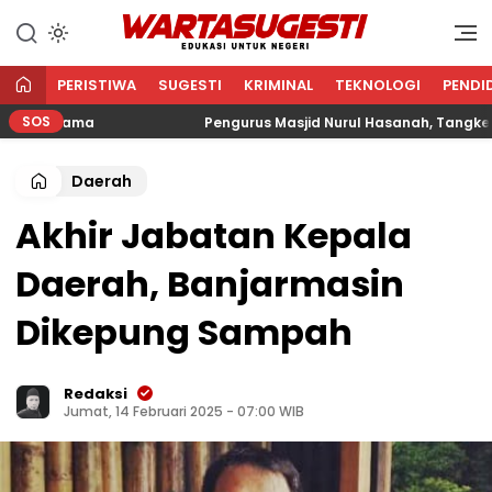
WARTA SUGESTI √ EDUKASI
Edukasi Untuk Negeri
UNTUK NEGERI
PERISTIWA
SUGESTI
KRIMINAL
TEKNOLOGI
PENDI
SOS
 Agama
Pengurus Masjid Nurul Hasanah, Tangkerang B
Daerah
Akhir Jabatan Kepala
Daerah, Banjarmasin
Dikepung Sampah
Redaksi
Jumat, 14 Februari 2025 - 07:00 WIB