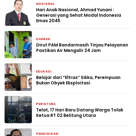
NASIONAL
2 minggu yang lalu
Hari Anak Nasional, Ahmad Yunani :
Generasi yang Sehat Modal Indonesia
Emas 2045
DAERAH
1 bulan yang lalu
Dirut PAM Bandarmasih Tinjau Pelayanan
Pastikan Air Mengalir 24 Jam
EDUKASI
1 bulan yang lalu
Belajar dari “Eltras” Sikka, Perempuan
Bukan Obyek Eksploitasi
PERISTIWA
2 bulan yang lalu
Telat, 17 Hari Baru Datang Warga Tolak
Ketua RT 02 Belitung Utara
PENDIDIKAN
2 bulan yang lalu