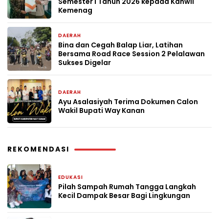
Semester I Tahun 2026 kepada Kanwil
Kemenag
DAERAH
2 minggu yang lalu
Bina dan Cegah Balap Liar, Latihan
Bersama Road Race Session 2 Pelalawan
Sukses Digelar
DAERAH
2 minggu yang lalu
Ayu Asalasiyah Terima Dokumen Calon
Wakil Bupati Way Kanan
REKOMENDASI
EDUKASI
23 jam yang lalu
Pilah Sampah Rumah Tangga Langkah
Kecil Dampak Besar Bagi Lingkungan