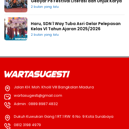
Gebyar P8 Festival Literasi dan Unjuk Karya
2 bulan yang lalu
Haru, SDN 1 Way Tuba Asri Gelar Pelepasan
Kelas Vl Tahun Ajaran 2025/2026
2 bulan yang lalu
Jalan KH. Moh. Kholil VIII Bangkalan Madura
wartasugesti@gmail.com
Admin : 0889 8987 4832
Dukuh Kuwukan Gang 1 RT.1 RW. 6 No. 9 Kota Surabaya
0812 3198 4979