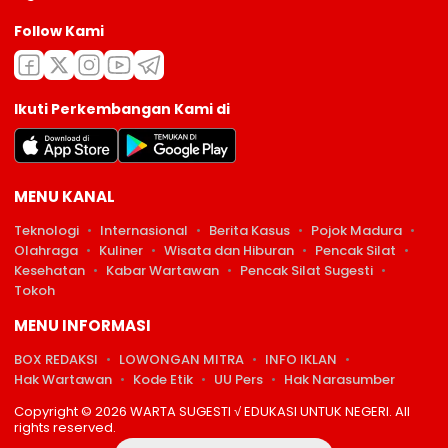
Follow Kami
Ikuti Perkembangan Kami di
MENU KANAL
Teknologi
Internasional
Berita Kasus
Pojok Madura
Olahraga
Kuliner
Wisata dan Hiburan
Pencak Silat
Kesehatan
Kabar Wartawan
Pencak Silat Sugesti
Tokoh
MENU INFORMASI
BOX REDAKSI
LOWONGAN MITRA
INFO IKLAN
Hak Wartawan
Kode Etik
UU Pers
Hak Narasumber
Copyright © 2026 WARTA SUGESTI √ EDUKASI UNTUK NEGERI. All
rights reserved.