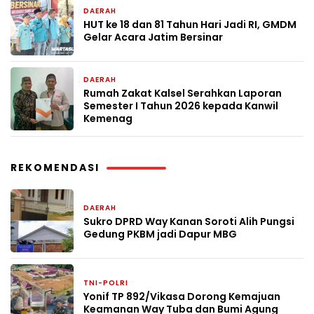
DAERAH
1 minggu yang lalu
HUT ke 18 dan 81 Tahun Hari Jadi RI, GMDM
Gelar Acara Jatim Bersinar
DAERAH
2 minggu yang lalu
Rumah Zakat Kalsel Serahkan Laporan
Semester I Tahun 2026 kepada Kanwil
Kemenag
REKOMENDASI
DAERAH
3 hari yang lalu
Sukro DPRD Way Kanan Soroti Alih Pungsi
Gedung PKBM jadi Dapur MBG
TNI-POLRI
3 bulan yang lalu
Yonif TP 892/Vikasa Dorong Kemajuan
Keamanan Way Tuba dan Bumi Agung