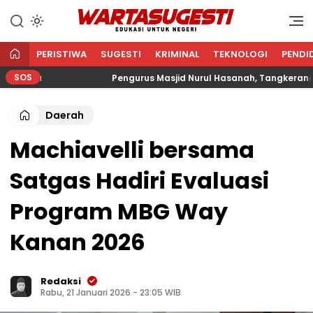
WARTA SUGESTI √ EDUKASI
Edukasi Untuk Negeri
UNTUK NEGERI
PERISTIWA
SUGESTI
KRIMINAL
TEKNOLOGI
PENDI
SOS
ama
Pengurus Masjid Nurul Hasanah, Tangkerang Barat
Daerah
Machiavelli bersama
Satgas Hadiri Evaluasi
Program MBG Way
Kanan 2026
Redaksi
Rabu, 21 Januari 2026 - 23:05 WIB