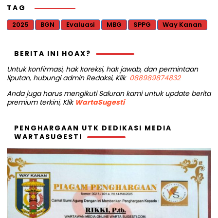
TAG
2025
BGN
Evaluasi
MBG
SPPG
Way Kanan
BERITA INI HOAX?
Untuk konfirmasi, hak koreksi, hak jawab, dan permintaan
liputan, hubungi admin Redaksi, Klik
088989874832
Anda juga harus mengikuti Saluran kami untuk update berita
premium terkini, Klik
WartaSugesti
PENGHARGAAN UTK DEDIKASI MEDIA
WARTASUGESTI