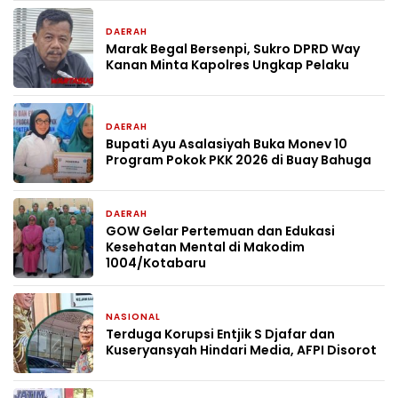
DAERAH
4 hari yang lalu
Marak Begal Bersenpi, Sukro DPRD Way
Kanan Minta Kapolres Ungkap Pelaku
DAERAH
4 hari yang lalu
Bupati Ayu Asalasiyah Buka Monev 10
Program Pokok PKK 2026 di Buay Bahuga
DAERAH
7 hari yang lalu
GOW Gelar Pertemuan dan Edukasi
Kesehatan Mental di Makodim
1004/Kotabaru
NASIONAL
1 minggu yang lalu
Terduga Korupsi Entjik S Djafar dan
Kuseryansyah Hindari Media, AFPI Disorot