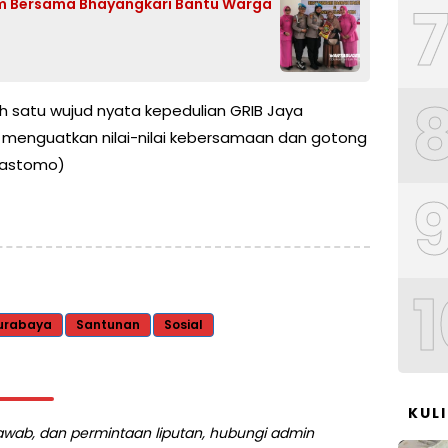
im Bersama Bhayangkari Bantu Warga
lah satu wujud nyata kepedulian GRIB Jaya
 menguatkan nilai-nilai kebersamaan dan gotong
(Lastomo)
1
urabaya
Santunan
Sosial
KUL
 jawab, dan permintaan liputan, hubungi admin