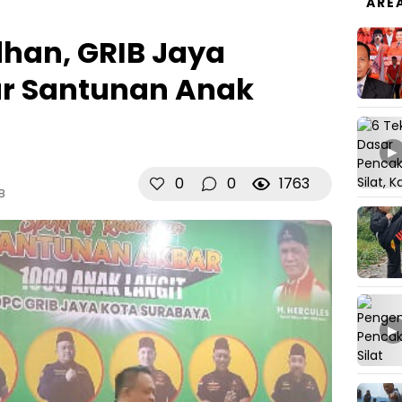
ARE
han, GRIB Jaya
ar Santunan Anak
▶
0
0
1763
B
▶