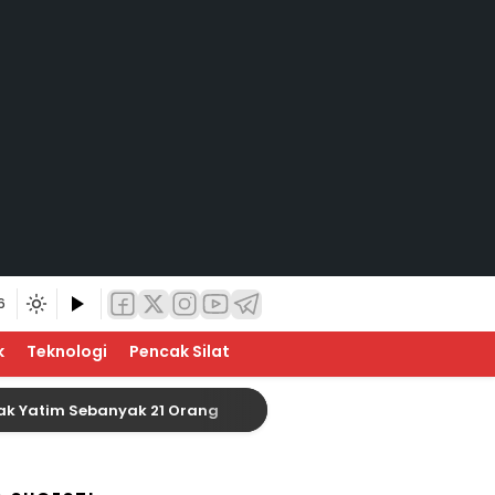
6
k
Teknologi
Pencak Silat
 Sebanyak 21 Orang
Baznas Indragiri Hulu Siap S