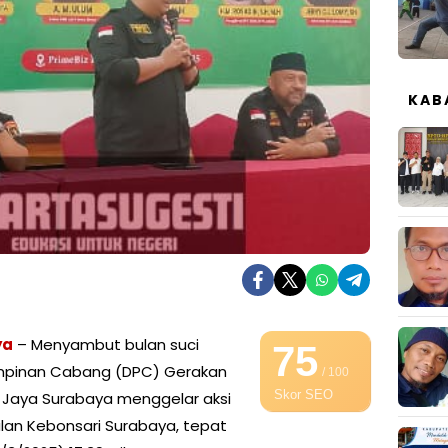
KAB
ya
– Menyambut bulan suci
75
impinan Cabang (DPC) Gerakan
/ 100
Skor SEO
 Jaya Surabaya menggelar aksi
jalan Kebonsari Surabaya, tepat