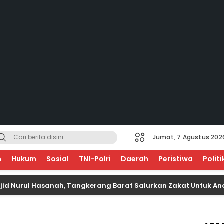
Jumat, 7 Agustus 202
EGERI
n
Hukum
Sosial
TNI-Polri
Daerah
Peristiwa
Politi
 Hasanah, Tangkerang Barat Salurkan Zakat Untuk Anak Yatim