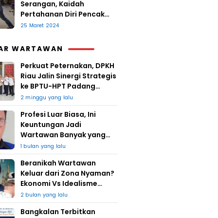
Serangan, Kaidah
Pertahanan Diri Pencak
Sugesti
25 Maret 2024
AR WARTAWAN
Perkuat Peternakan, DPKH
Riau Jalin Sinergi Strategis
ke BPTU-HPT Padang
Mengatas
2 minggu yang lalu
Profesi Luar Biasa, Ini
Keuntungan Jadi
Wartawan Banyak yang
Takut
1 bulan yang lalu
Beranikah Wartawan
Keluar dari Zona Nyaman?
Ekonomi Vs Idealisme
Jurnalistik
2 bulan yang lalu
Bangkalan Terbitkan