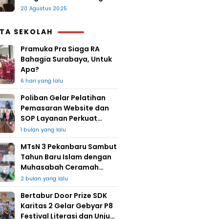
20 Agustus 2025
ITA SEKOLAH
Pramuka Pra Siaga RA
Bahagia Surabaya, Untuk
Apa?
6 hari yang lalu
Poliban Gelar Pelatihan
Pemasaran Website dan
SOP Layanan Perkuat
UMKM Berkat Guru Kapuh
1 bulan yang lalu
MTsN 3 Pekanbaru Sambut
Tahun Baru Islam dengan
Muhasabah Ceramah
Agama
2 bulan yang lalu
Bertabur Door Prize SDK
Karitas 2 Gelar Gebyar P8
Festival Literasi dan Unjuk