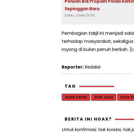
Polwan Bid Propam Polda Kalt
Sepinggan Baru
Sabtu, 2 Mei 2026
Pembagian takjil ini menjadi sa
terhadap masyarakat, sekaligus
royong di bulan penuh berkah. 
Reporter:
Redaksi
TAG
Anak Yatim
Grib Jaya
Kota S
BERITA INI HOAX?
Untuk konfirmasi, hak koreksi, hak