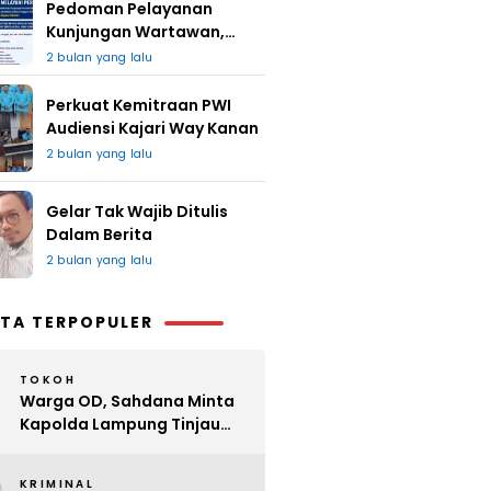
Pedoman Pelayanan
Kunjungan Wartawan,
Redaksi : Bagus Jangan
2 bulan yang lalu
Lari
Perkuat Kemitraan PWI
Audiensi Kajari Way Kanan
2 bulan yang lalu
Gelar Tak Wajib Ditulis
Dalam Berita
2 bulan yang lalu
TA TERPOPULER
TOKOH
Warga OD, Sahdana Minta
Kapolda Lampung Tinjau
Perijinan Organ Tunggal
KRIMINAL