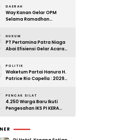
7
Kader
DAERAH
Way Kanan Gelar OPM
Selama Ramadhan
Antisipasi Lonjakan Harga
8
HUKUM
PT Pertamina Patra Niaga
Abai Efisiensi Gelar Acara
Mewah di Bali
9
POLITIK
Waketum Partai Hanura H.
Patrice Rio Capella : 2029
Harus Bangkit
0
PENCAK SILAT
4.250 Warga Baru Ikuti
Pengesahan IKS PI KERA
SAKTI Angkatan 143
INER