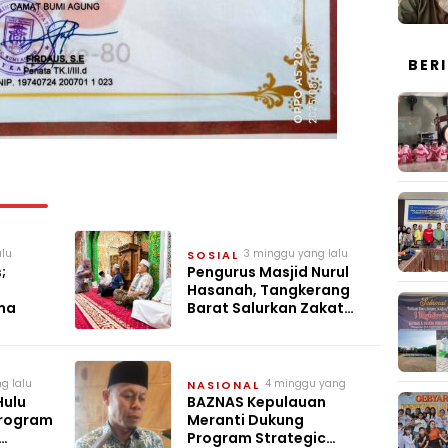
BER
alu
3 minggu yang lalu
SOSIAL
;
Pengurus Masjid Nurul
,
Hasanah, Tangkerang
ma
Barat Salurkan Zakat
Untuk Anak Yatim
Sebanyak 21 Orang
g lalu
4 minggu yang
NASIONAL
lalu
Hulu
BAZNAS Kepulauan
Program
Meranti Dukung
Program Strategic