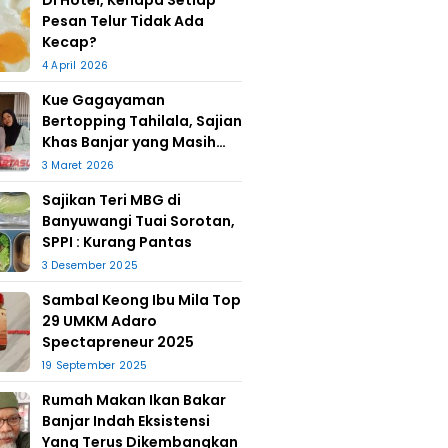
Di Hotel, Kenapa Setiap
Pesan Telur Tidak Ada
Kecap?
4 April 2026
Kue Gagayaman
Bertopping Tahilala, Sajian
Khas Banjar yang Masih
Bertahan
3 Maret 2026
Sajikan Teri MBG di
Banyuwangi Tuai Sorotan,
SPPI : Kurang Pantas
3 Desember 2025
Sambal Keong Ibu Mila Top
29 UMKM Adaro
Spectapreneur 2025
19 September 2025
Rumah Makan Ikan Bakar
Banjar Indah Eksistensi
Yang Terus Dikembangkan