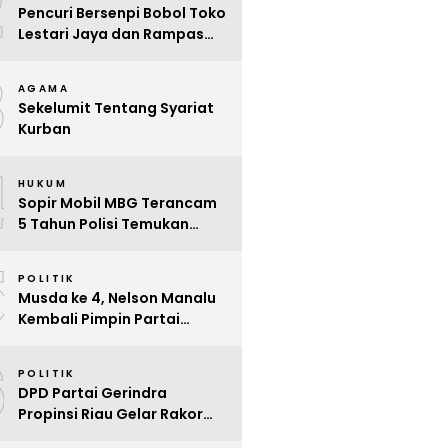
2
Pencuri Bersenpi Bobol Toko
Lestari Jaya dan Rampas
Motor di Way Tuba, Warga
3
Resah
AGAMA
Sekelumit Tentang Syariat
Kurban
4
HUKUM
Sopir Mobil MBG Terancam
5 Tahun Polisi Temukan
Kelalaian
5
POLITIK
Musda ke 4, Nelson Manalu
Kembali Pimpin Partai
Hanura Siak Periode 2025 –
6
2030
POLITIK
DPD Partai Gerindra
Propinsi Riau Gelar Rakor
Beri Pendidikan Politik Para