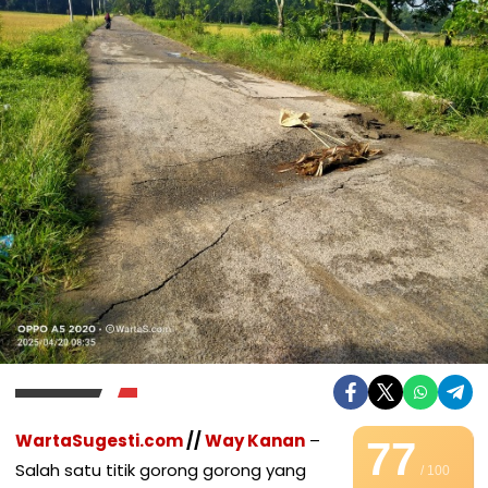
WartaSugesti.com
//
Way Kanan
–
77
Salah satu titik gorong gorong yang
/ 100