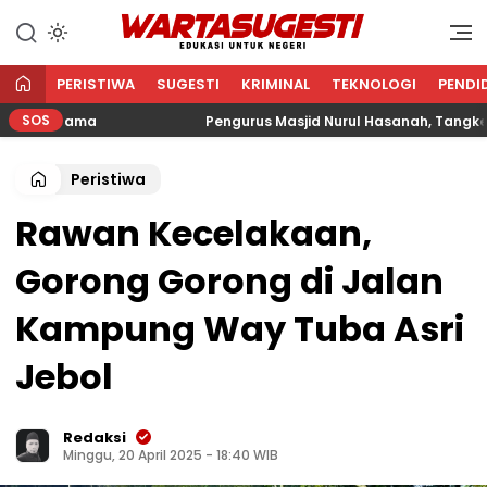
WARTA SUGESTI √ EDUKASI
Edukasi Untuk Negeri
UNTUK NEGERI
PERISTIWA
SUGESTI
KRIMINAL
TEKNOLOGI
PENDI
SOS
an Agama
Pengurus Masjid Nurul Hasanah, Tangkerang 
Peristiwa
Rawan Kecelakaan,
Gorong Gorong di Jalan
Kampung Way Tuba Asri
Jebol
Redaksi
Minggu, 20 April 2025 - 18:40 WIB