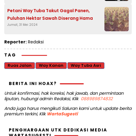
Petani Way Tuba Takut Gagal Panen,
Puluhan Hektar Sawah Diserang Hama
Jumat, 31 Mei 2024
Reporter:
Redaksi
TAG
Ruas Jalan
Way Kanan
Way Tuba Asri
BERITA INI HOAX?
Untuk konfirmasi, hak koreksi, hak jawab, dan permintaan
liputan, hubungi admin Redaksi, Klik
088989874832
Anda juga harus mengikuti Saluran kami untuk update berita
premium terkini, Klik
WartaSugesti
PENGHARGAAN UTK DEDIKASI MEDIA
WARTASUGESTI