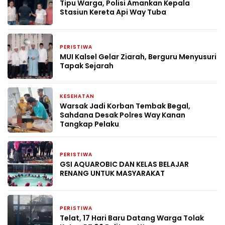
Tipu Warga, Polisi Amankan Kepala
Stasiun Kereta Api Way Tuba
PERISTIWA
3 minggu yang lalu
MUI Kalsel Gelar Ziarah, Berguru Menyusuri
Tapak Sejarah
KESEHATAN
4 minggu yang lalu
Warsak Jadi Korban Tembak Begal,
Sahdana Desak Polres Way Kanan
Tangkap Pelaku
PERISTIWA
4 minggu yang lalu
GSI AQUAROBIC DAN KELAS BELAJAR
RENANG UNTUK MASYARAKAT
PERISTIWA
2 bulan yang lalu
Telat, 17 Hari Baru Datang Warga Tolak