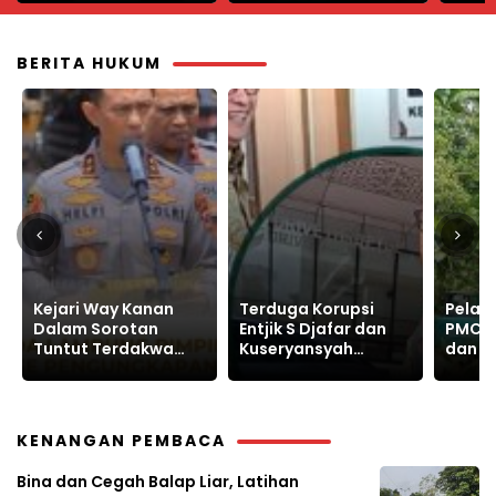
Pilka
BERITA HUKUM
Terduga Korupsi
Pelanggaran, PT
GPAK G
Entjik S Djafar dan
PMC Gusur Lahan
KPK, 
Kuseryansyah
dan Intimidasi
Lapor
Hindari Media, AFPI
Warga Sukajaya
Prakt
Disorot
Bogor
Korup
KENANGAN PEMBACA
Bina dan Cegah Balap Liar, Latihan