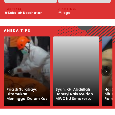
7 ARTIKEL
4 ARTIKEL
6
#Ilegal
#Pedamaran VI
#
ANEKA TIPS
Syah, KH. Abdullah
Hai Sugesti Family, Ini
Wasp
Hamsyi Rais Syuriah
nih Tips Sambut
Pemb
MWC NU Simokerto
Ramadhan
Krimi
Gaya