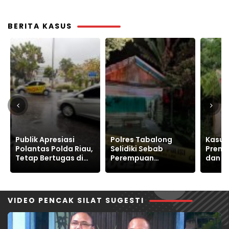
2504
BERITA KASUS
Polres Tabalong
Kasus Tanah,
Papan
Selidiki Sebab
Preman Alat Berat
Kanto
Perempuan
dan Kriminal Warga
RI, Po
Meninggal Dunia di
Sukajaya Bertahan
Korea 
Warukin
Jaga Ruang Hidup
Publik
VIDEO PENCAK SILAT SUGESTI