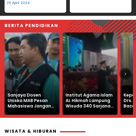
Hilang
29 April 2024
BERITA PENDIDIKAN
Institut Agama Islam
Kepala Dinas PMPTSP
Manfa
AL Hikmah Lampung
Drs. Nuryadin
Libur
Wisuda 340 Sarjana
Bacakan Sambutan
Produ
Baru
Bupati Way Kanan di
Wisuda IAI Al Hikmah
Lampung
WISATA & HIBURAN