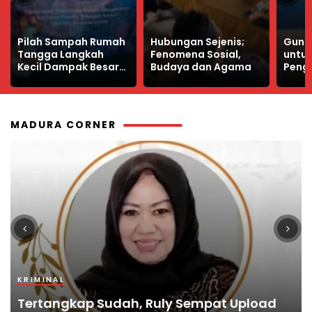
Hubungan Sejenis;
Guna Materi PKWU
Profes
Fenomena Sosial,
untuk SMK,
Keun
Budaya dan Agama
Pengantar Prakarya
Wart
dan Kewirausahaan
yang
Kelas XI
MADURA CORNER
KRIMINAL
KRIMINAL
PENDIDIKAN
TOKOH
POJOK MADURA
Tertangkap Sudah, Ruly Sempat Upload
Terungkap, Autopsi ASN Bangkalan
Bangkalan Terbitkan Pedoman Pelayanan