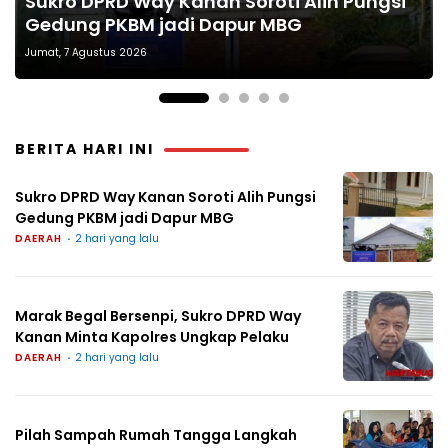
Sukro DPRD Way Kanan Soroti Alih Pungsi
Marak Begal Bersenpi, Sukro DPRD Way
Pilah Sampah Rumah Tangga Langkah
Semangat Keselamatan Nasionalisme
Reses Jemput Aspirasi di Tangkerang
Gedung PKBM jadi Dapur MBG
Kanan Minta Kapolres Ungkap Pelaku
Kecil Dampak Besar Bagi Lingkungan
dan Green Policing
Barat
Jumat, 7 Agustus 2026
BERITA HARI INI
Sukro DPRD Way Kanan Soroti Alih Pungsi
Gedung PKBM jadi Dapur MBG
DAERAH
2 hari yang lalu
Marak Begal Bersenpi, Sukro DPRD Way
Kanan Minta Kapolres Ungkap Pelaku
DAERAH
2 hari yang lalu
Pilah Sampah Rumah Tangga Langkah