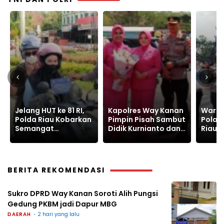
Kapolres Way Kanan
Warnai Car Free Day,
Polre
Pimpin Pisah Sambut
Polantas Karib Polda
Ungka
Didik Kurnianto dan
Riau Edukasi
Senpi
Ramadhona
Keselamatan Lalu
Narko
Lintas
Batin
BERITA REKOMENDASI
Sukro DPRD Way Kanan Soroti Alih Pungsi
Gedung PKBM jadi Dapur MBG
DAERAH
2 hari yang lalu