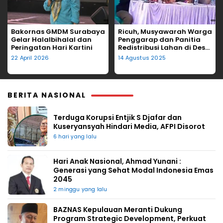
Bakornas GMDM Surabaya
Ricuh, Musyawarah Warga
Gelar Halalbihalal dan
Penggarap dan Panitia
Peringatan Hari Kartini
Redistribusi Lahan di Desa
Tegalgede Diwarnai
22 April 2026
14 Agustus 2025
Lemparan Kursi
BERITA NASIONAL
Terduga Korupsi Entjik S Djafar dan
Kuseryansyah Hindari Media, AFPI Disorot
6 hari yang lalu
Hari Anak Nasional, Ahmad Yunani :
Generasi yang Sehat Modal Indonesia Emas
2045
2 minggu yang lalu
BAZNAS Kepulauan Meranti Dukung
Program Strategic Development, Perkuat