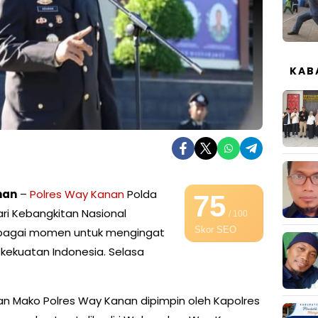
KAB
nan
–
Polres Way Kanan
Polda
75
i Kebangkitan Nasional
/ 100
Skor SEO
sebagai momen untuk mengingat
 kekuatan Indonesia. Selasa
n Mako Polres Way Kanan dipimpin oleh Kapolres