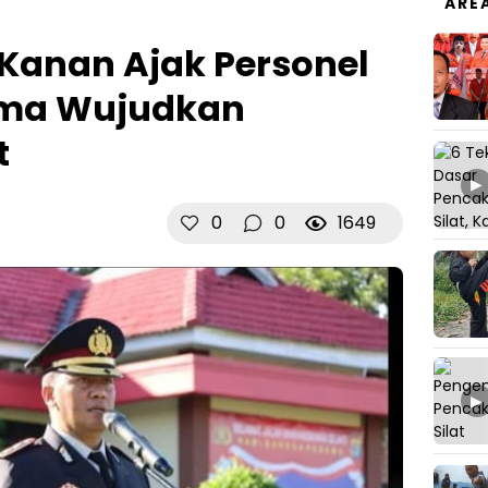
ARE
Kanan Ajak Personel
ama Wujudkan
t
▶
0
0
1649
▶