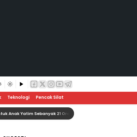
6
k
Teknologi
Pencak Silat
k Yatim Sebanyak 21 Orang
Baznas Indragiri Hulu