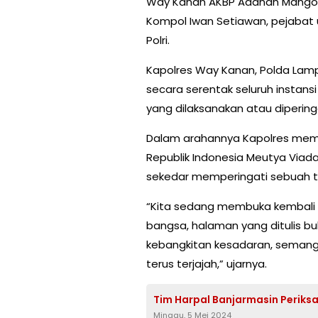
Way Kanan AKBP Adanan Mangopa
Kompol Iwan Setiawan, pejabat u
Polri.
Kapolres Way Kanan, Polda La
secara serentak seluruh instan
yang dilaksanakan atau dipering
Dalam arahannya Kapolres memb
Republik Indonesia Meutya Viada
sekedar memperingati sebuah ta
“Kita sedang membuka kembali 
bangsa, halaman yang ditulis bu
kebangkitan kesadaran, semang
terus terjajah,” ujarnya.
Tim Harpal Banjarmasin Periks
Minggu, 5 Mei 2024