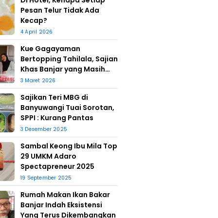
Di Hotel, Kenapa Setiap
Pesan Telur Tidak Ada
Kecap?
4 April 2026
Kue Gagayaman
Bertopping Tahilala, Sajian
Khas Banjar yang Masih
Bertahan
3 Maret 2026
Sajikan Teri MBG di
Banyuwangi Tuai Sorotan,
SPPI : Kurang Pantas
3 Desember 2025
Sambal Keong Ibu Mila Top
29 UMKM Adaro
Spectapreneur 2025
19 September 2025
Rumah Makan Ikan Bakar
Banjar Indah Eksistensi
Yang Terus Dikembangkan