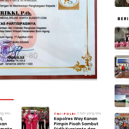
BER
ng lalu
3 hari yang lalu
TNI-POLRI
I,
Kapolres Way Kanan
kan
Pimpin Pisah Sambut
amatan
Didik Kurnianto dan