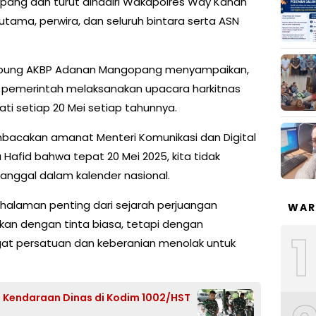
ng dan turut dihadiri Wakapolres Way Kanan
tama, perwira, dan seluruh bintara serta ASN
mpung AKBP Adanan Mangopang menyampaikan,
si pemerintah melaksanakan upacara harkitnas
ati setiap 20 Mei setiap tahunnya.
acakan amanat Menteri Komunikasi dan Digital
 Hafid bahwa tepat 20 Mei 2025, kita tidak
nggal dalam kalender nasional.
halaman penting dari sejarah perjuangan
WAR
kan dengan tinta biasa, tetapi dengan
1
at persatuan dan keberanian menolak untuk
a Kendaraan Dinas di Kodim 1002/HST