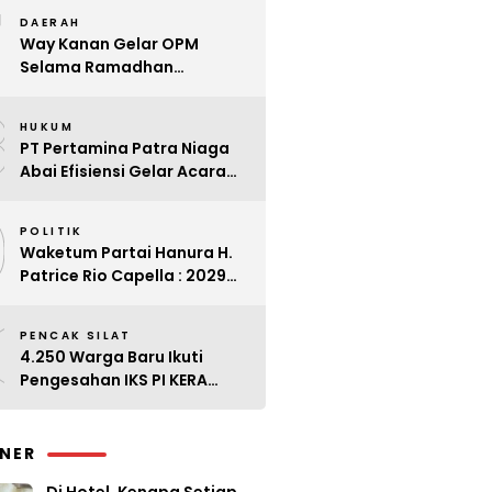
7
Kader
DAERAH
Way Kanan Gelar OPM
Selama Ramadhan
Antisipasi Lonjakan Harga
8
HUKUM
PT Pertamina Patra Niaga
Abai Efisiensi Gelar Acara
Mewah di Bali
9
POLITIK
Waketum Partai Hanura H.
Patrice Rio Capella : 2029
Harus Bangkit
0
PENCAK SILAT
4.250 Warga Baru Ikuti
Pengesahan IKS PI KERA
SAKTI Angkatan 143
INER