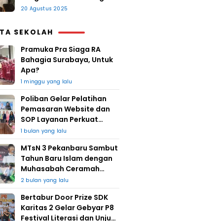
20 Agustus 2025
ITA SEKOLAH
Pramuka Pra Siaga RA
Bahagia Surabaya, Untuk
Apa?
1 minggu yang lalu
Poliban Gelar Pelatihan
Pemasaran Website dan
SOP Layanan Perkuat
UMKM Berkat Guru Kapuh
1 bulan yang lalu
MTsN 3 Pekanbaru Sambut
Tahun Baru Islam dengan
Muhasabah Ceramah
Agama
2 bulan yang lalu
Bertabur Door Prize SDK
Karitas 2 Gelar Gebyar P8
Festival Literasi dan Unjuk