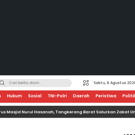
Sabtu, 8 Agustus 202
EGERI
n
Hukum
Sosial
TNI-Polri
Daerah
Peristiwa
Politi
id Nurul Hasanah, Tangkerang Barat Salurkan Zakat Untuk Ana