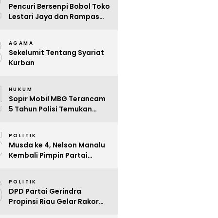
2
Pencuri Bersenpi Bobol Toko
Lestari Jaya dan Rampas
Motor di Way Tuba, Warga
3
Resah
AGAMA
Sekelumit Tentang Syariat
Kurban
4
HUKUM
Sopir Mobil MBG Terancam
5 Tahun Polisi Temukan
Kelalaian
5
POLITIK
Musda ke 4, Nelson Manalu
Kembali Pimpin Partai
Hanura Siak Periode 2025 –
6
2030
POLITIK
DPD Partai Gerindra
Propinsi Riau Gelar Rakor
Beri Pendidikan Politik Para