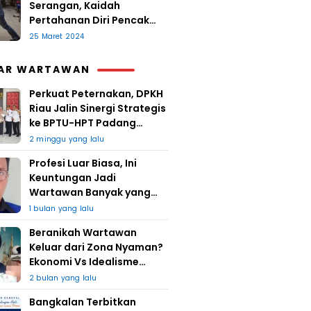
Serangan, Kaidah
Pertahanan Diri Pencak
Sugesti
25 Maret 2024
AR WARTAWAN
Perkuat Peternakan, DPKH
Riau Jalin Sinergi Strategis
ke BPTU-HPT Padang
Mengatas
2 minggu yang lalu
Profesi Luar Biasa, Ini
Keuntungan Jadi
Wartawan Banyak yang
Takut
1 bulan yang lalu
Beranikah Wartawan
Keluar dari Zona Nyaman?
Ekonomi Vs Idealisme
Jurnalistik
2 bulan yang lalu
Bangkalan Terbitkan