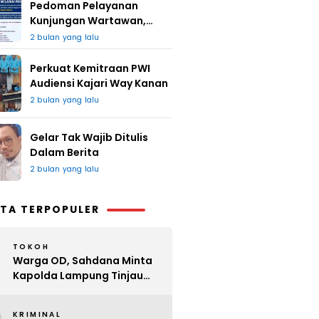
Pedoman Pelayanan
Kunjungan Wartawan,
Redaksi : Bagus Jangan
2 bulan yang lalu
Lari
Perkuat Kemitraan PWI
Audiensi Kajari Way Kanan
2 bulan yang lalu
Gelar Tak Wajib Ditulis
Dalam Berita
2 bulan yang lalu
TA TERPOPULER
TOKOH
Warga OD, Sahdana Minta
Kapolda Lampung Tinjau
Perijinan Organ Tunggal
KRIMINAL