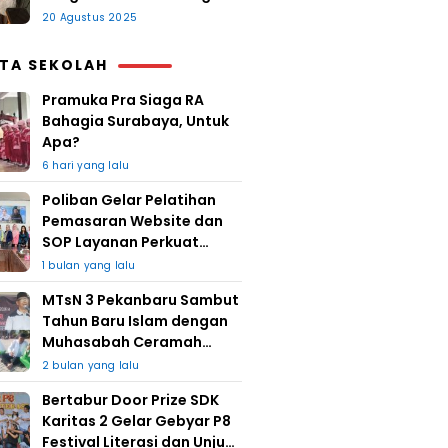
20 Agustus 2025
ITA SEKOLAH
Pramuka Pra Siaga RA
Bahagia Surabaya, Untuk
Apa?
6 hari yang lalu
Poliban Gelar Pelatihan
Pemasaran Website dan
SOP Layanan Perkuat
UMKM Berkat Guru Kapuh
1 bulan yang lalu
MTsN 3 Pekanbaru Sambut
Tahun Baru Islam dengan
Muhasabah Ceramah
Agama
2 bulan yang lalu
Bertabur Door Prize SDK
Karitas 2 Gelar Gebyar P8
Festival Literasi dan Unjuk