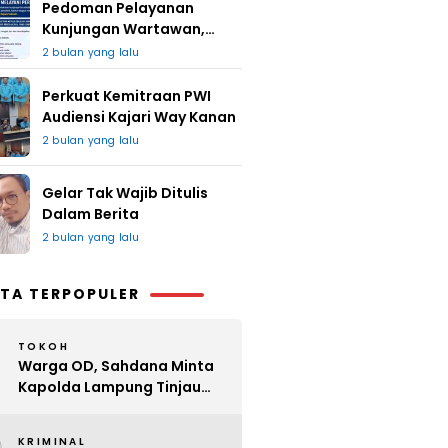
Pedoman Pelayanan
Kunjungan Wartawan,
Redaksi : Bagus Jangan
2 bulan yang lalu
Lari
Perkuat Kemitraan PWI
Audiensi Kajari Way Kanan
2 bulan yang lalu
Gelar Tak Wajib Ditulis
Dalam Berita
2 bulan yang lalu
TA TERPOPULER
TOKOH
Warga OD, Sahdana Minta
Kapolda Lampung Tinjau
Perijinan Organ Tunggal
KRIMINAL