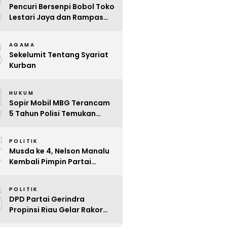
2
Pencuri Bersenpi Bobol Toko
Lestari Jaya dan Rampas
Motor di Way Tuba, Warga
3
Resah
AGAMA
Sekelumit Tentang Syariat
Kurban
4
HUKUM
Sopir Mobil MBG Terancam
5 Tahun Polisi Temukan
Kelalaian
5
POLITIK
Musda ke 4, Nelson Manalu
Kembali Pimpin Partai
Hanura Siak Periode 2025 –
6
2030
POLITIK
DPD Partai Gerindra
Propinsi Riau Gelar Rakor
Beri Pendidikan Politik Para