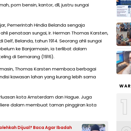
h, pom bensin, kantor, dll, justru sungai
jar, Pemerintah Hindia Belanda sengaja
ahli penataan sungai, Ir. Herman Thomas Karsten,
i Delf, Belanda, tahun 1914. Seorang ahli sungai
elum ke Banjarmasin, ia terlibat dalam
ling di Semarang (1916).
armasin, Thomas Karsten membaca berbagai
kondisi kawasan lahan yang kurang lebih sama
WAR
1
rluasan kota Amsterdam dan Hague. Juga
liere dalam membuat taman pinggiran kota
Bolehkah Dijual? Baca Agar Ibadah