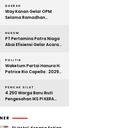
7
Kader
DAERAH
Way Kanan Gelar OPM
Selama Ramadhan
Antisipasi Lonjakan Harga
8
HUKUM
PT Pertamina Patra Niaga
Abai Efisiensi Gelar Acara
Mewah di Bali
9
POLITIK
Waketum Partai Hanura H.
Patrice Rio Capella : 2029
Harus Bangkit
0
PENCAK SILAT
4.250 Warga Baru Ikuti
Pengesahan IKS PI KERA
SAKTI Angkatan 143
INER