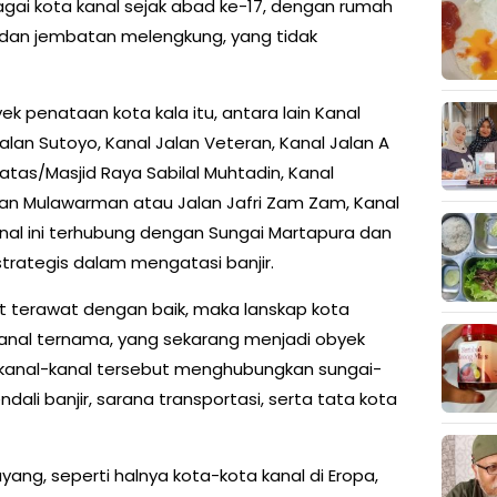
agai kota kanal sejak abad ke-17, dengan rumah
, dan jembatan melengkung, yang tidak
k penataan kota kala itu, antara lain Kanal
lan Sutoyo, Kanal Jalan Veteran, Kanal Jalan A
 Tatas/Masjid Raya Sabilal Muhtadin, Kanal
an Mulawarman atau Jalan Jafri Zam Zam, Kanal
anal ini terhubung dengan Sungai Martapura dan
strategis dalam mengatasi banjir.
t terawat dengan baik, maka lanskap kota
kanal ternama, yang sekarang menjadi obyek
b kanal-kanal tersebut menghubungkan sungai-
dali banjir, sarana transportasi, serta tata kota
ayang, seperti halnya kota-kota kanal di Eropa,