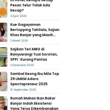
Di Hotel, Kenapa Setiap
Pesan Telur Tidak Ada
Kecap?
4 April 2026
Kue Gagayaman
Bertopping Tahilala, Sajian
Khas Banjar yang Masih
Bertahan
3 Maret 2026
Sajikan Teri MBG di
Banyuwangi Tuai Sorotan,
SPPI : Kurang Pantas
3 Desember 2025
Sambal Keong Ibu Mila Top
29 UMKM Adaro
Spectapreneur 2025
19 September 2025
Rumah Makan Ikan Bakar
Banjar Indah Eksistensi
Yang Terus Dikembangkan