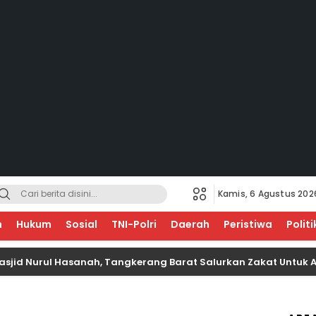
Kamis, 6 Agustus 202
EGERI
n
Hukum
Sosial
TNI-Polri
Daerah
Peristiwa
Politi
urul Hasanah, Tangkerang Barat Salurkan Zakat Untuk Anak Ya