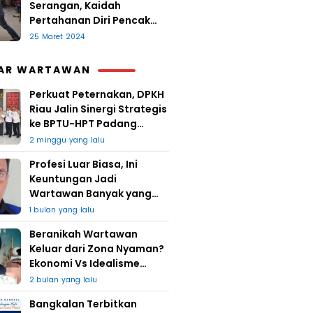
Serangan, Kaidah
Pertahanan Diri Pencak
Sugesti
25 Maret 2024
AR WARTAWAN
Perkuat Peternakan, DPKH
Riau Jalin Sinergi Strategis
ke BPTU-HPT Padang
Mengatas
2 minggu yang lalu
Profesi Luar Biasa, Ini
Keuntungan Jadi
Wartawan Banyak yang
Takut
1 bulan yang lalu
Beranikah Wartawan
Keluar dari Zona Nyaman?
Ekonomi Vs Idealisme
Jurnalistik
2 bulan yang lalu
Bangkalan Terbitkan