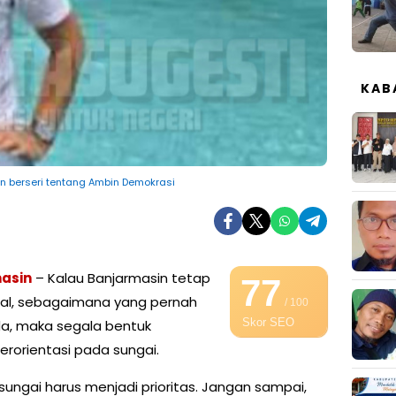
KAB
san berseri tentang Ambin Demokrasi
asin
– Kalau Banjarmasin tetap
77
nal, sebagaimana yang pernah
/ 100
Skor SEO
a, maka segala bentuk
erorientasi pada sungai.
ngai harus menjadi prioritas. Jangan sampai,