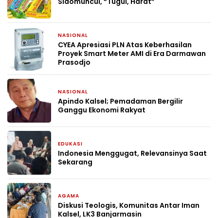
Sidomuncul, “Tugul, Harat”
NASIONAL
1 bulan yang lalu
CYEA Apresiasi PLN Atas Keberhasilan
Proyek Smart Meter AMI di Era Darmawan
Prasodjo
NASIONAL
1 bulan yang lalu
Apindo Kalsel; Pemadaman Bergilir
Ganggu Ekonomi Rakyat
EDUKASI
2 bulan yang lalu
Indonesia Menggugat, Relevansinya Saat
Sekarang
AGAMA
2 bulan yang lalu
Diskusi Teologis, Komunitas Antar Iman
Kalsel, LK3 Banjarmasin