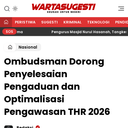
WARTA SUGESTI √ EDUKASI
Edukasi Untuk Negeri
UNTUK NEGERI
PERISTIWA
SUGESTI
KRIMINAL
TEKNOLOGI
PENDI
SOS
Agama
Pengurus Masjid Nurul Hasanah, Tangkerang Bar
Nasional
Ombudsman Dorong
Penyelesaian
Pengaduan dan
Optimalisasi
Pengawasan THR 2026
Redaksi