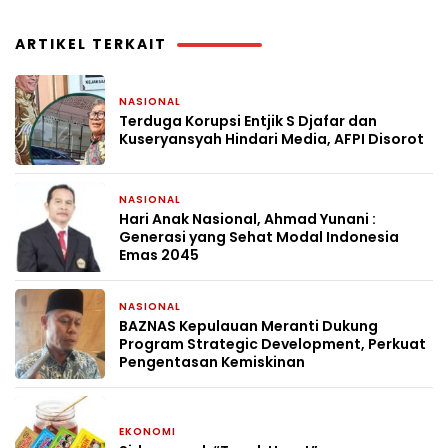
ARTIKEL TERKAIT
NASIONAL
6 hari yang lalu
Terduga Korupsi Entjik S Djafar dan
Kuseryansyah Hindari Media, AFPI Disorot
NASIONAL
2 minggu yang lalu
Hari Anak Nasional, Ahmad Yunani :
Generasi yang Sehat Modal Indonesia
Emas 2045
NASIONAL
1 bulan yang lalu
BAZNAS Kepulauan Meranti Dukung
Program Strategic Development, Perkuat
Pengentasan Kemiskinan
EKONOMI
1 bulan yang lalu