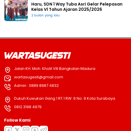
Haru, SDN 1 Way Tuba Asri Gelar Pelepasan
Kelas Vl Tahun Ajaran 2025/2026
2 bulan yang lalu
Jalan KH. Moh. Kholil VIII Bangkalan Madura
wartasugesti@gmail.com
Admin : 0889 8987 4832
Dukuh Kuwukan Gang 1 RT.1 RW. 6 No. 9 Kota Surabaya
0812 3198 4979
Follow Kami