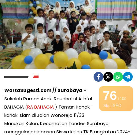
WartaSugesti.com // Surabaya
–
76
Sekolah Ramah Anak, Raudhatul Athfal
/ 100
Skor SEO
BAHAGIA (
RA BAHAGIA
) Taman Kanak-
kanak Islam di Jalan Wonorejo 11/33
Manukan Kulon, Kecamatan Tandes Surabaya
menggelar pelepasan Siswa kelas TK B angkatan 2024-