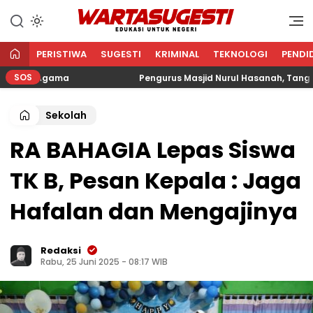
WARTA SUGESTI √ EDUKASI
Edukasi Untuk Negeri
UNTUK NEGERI
PERISTIWA
SUGESTI
KRIMINAL
TEKNOLOGI
PENDI
SOS
an Agama
Pengurus Masjid Nurul Hasanah, Tangkerang 
Sekolah
RA BAHAGIA Lepas Siswa
TK B, Pesan Kepala : Jaga
Hafalan dan Mengajinya
Redaksi
Rabu, 25 Juni 2025 - 08:17 WIB