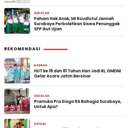
SEKOLAH
2 bulan yang lalu
Paham Hak Anak, MI Roudlotul Jannah
Surabaya Perbolehkan Siswa Penunggak
SPP Ikut Ujian
REKOMENDASI
DAERAH
4 hari yang lalu
HUT ke 18 dan 81 Tahun Hari Jadi RI, GMDM
Gelar Acara Jatim Bersinar
SEKOLAH
6 hari yang lalu
Pramuka Pra Siaga RA Bahagia Surabaya,
Untuk Apa?
SOSIAL
3 minggu yang lalu