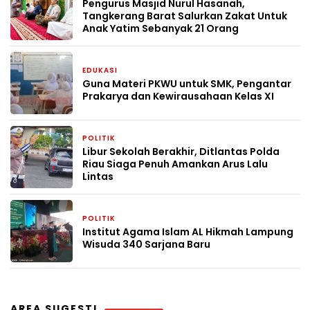
Pengurus Masjid Nurul Hasanah,
Tangkerang Barat Salurkan Zakat Untuk
Anak Yatim Sebanyak 21 Orang
EDUKASI
3 minggu yang lalu
Guna Materi PKWU untuk SMK, Pengantar
Prakarya dan Kewirausahaan Kelas XI
POLITIK
4 minggu yang lalu
Libur Sekolah Berakhir, Ditlantas Polda
Riau Siaga Penuh Amankan Arus Lalu
Lintas
POLITIK
4 minggu yang lalu
Institut Agama Islam AL Hikmah Lampung
Wisuda 340 Sarjana Baru
AREA SUGESTI