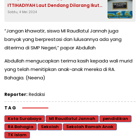
ITTIHADIYAH Laut Dendang Dilarang Ikut
Sabtu, 4 Mei 2024
Ujian
“Jangan khawatir, siswa MI Raudlatul Jannah juga
banyak yang berprestasi dan lulusannya ada yang
diterima di SMP Negeri,” papar Abdullah
Abdullah mengucapkan terima kasih kepada wali murid
yang telah menitipkan anak-anak mereka di RA.
Bahagia. (Neena)
Reporter:
Redaksi
TAG
Kota Surabaya
MI Raudlatul Jannah
pendidikan
RA Bahagia
Sekolah
Sekolah Ramah Anak
TK Islam