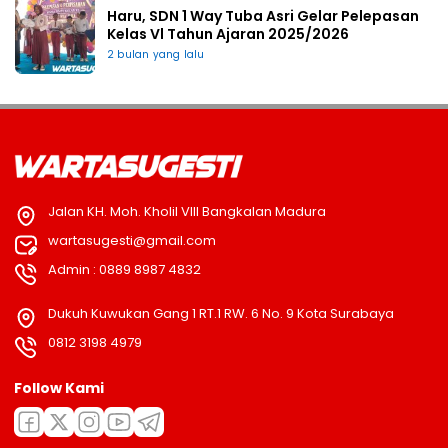
Haru, SDN 1 Way Tuba Asri Gelar Pelepasan
Kelas Vl Tahun Ajaran 2025/2026
2 bulan yang lalu
Jalan KH. Moh. Kholil VIII Bangkalan Madura
wartasugesti@gmail.com
Admin : 0889 8987 4832
Dukuh Kuwukan Gang 1 RT.1 RW. 6 No. 9 Kota Surabaya
0812 3198 4979
Follow Kami