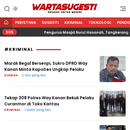
WARTA SUGESTI √ EDUKASI
Edukasi Untuk Negeri
UNTUK NEGERI
PERISTIWA
SUGESTI
KRIMINAL
TEKNOLOGI
PENDI
SOS
Agama
Pengurus Masjid Nurul Hasanah, Tangkerang Bar
#KRIMINAL
Marak Begal Bersenpi, Sukro DPRD Way
Kanan Minta Kapolres Ungkap Pelaku
DAERAH
2 hari yang lalu
Tekap 308 Polres Way Kanan Bekuk Pelaku
Curanmor di Toko Kantau
KRIMINAL
1 bulan yang lalu