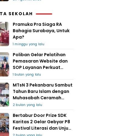
ITA SEKOLAH
Pramuka Pra Siaga RA
Bahagia Surabaya, Untuk
Apa?
1 minggu yang lalu
Poliban Gelar Pelatihan
Pemasaran Website dan
SOP Layanan Perkuat
UMKM Berkat Guru Kapuh
1 bulan yang lalu
MTsN 3 Pekanbaru Sambut
Tahun Baru Islam dengan
Muhasabah Ceramah
Agama
2 bulan yang lalu
Bertabur Door Prize SDK
Karitas 2 Gelar Gebyar P8
Festival Literasi dan Unjuk
Karya
2 bulan yang lalu