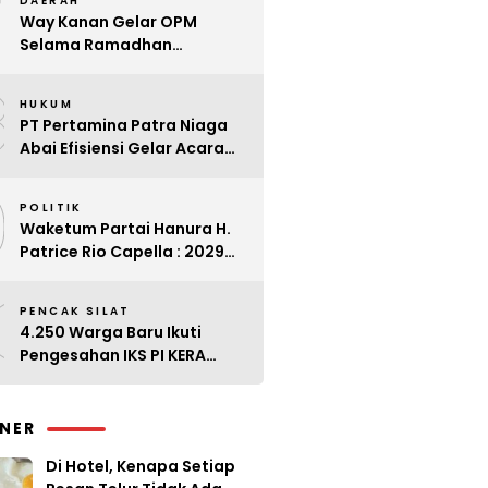
7
DAERAH
Way Kanan Gelar OPM
Selama Ramadhan
Antisipasi Lonjakan Harga
8
HUKUM
PT Pertamina Patra Niaga
Abai Efisiensi Gelar Acara
Mewah di Bali
9
POLITIK
Waketum Partai Hanura H.
Patrice Rio Capella : 2029
Harus Bangkit
0
PENCAK SILAT
4.250 Warga Baru Ikuti
Pengesahan IKS PI KERA
SAKTI Angkatan 143
INER
Di Hotel, Kenapa Setiap