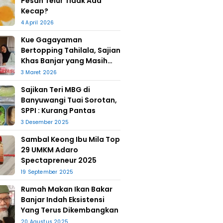
Pesan Telur Tidak Ada
Kecap?
4 April 2026
Kue Gagayaman
Bertopping Tahilala, Sajian
Khas Banjar yang Masih
Bertahan
3 Maret 2026
Sajikan Teri MBG di
Banyuwangi Tuai Sorotan,
SPPI : Kurang Pantas
3 Desember 2025
Sambal Keong Ibu Mila Top
29 UMKM Adaro
Spectapreneur 2025
19 September 2025
Rumah Makan Ikan Bakar
Banjar Indah Eksistensi
Yang Terus Dikembangkan
20 Agustus 2025