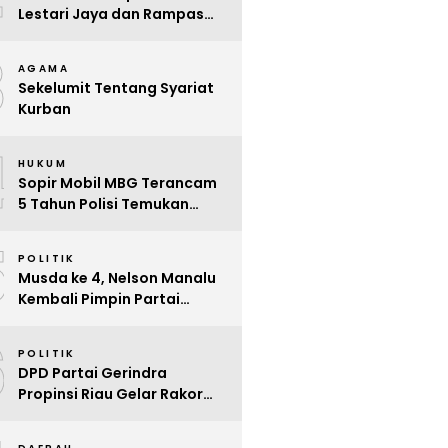
Lestari Jaya dan Rampas
Motor di Way Tuba, Warga
3
Resah
AGAMA
Sekelumit Tentang Syariat
Kurban
4
HUKUM
Sopir Mobil MBG Terancam
5 Tahun Polisi Temukan
Kelalaian
5
POLITIK
Musda ke 4, Nelson Manalu
Kembali Pimpin Partai
Hanura Siak Periode 2025 –
6
2030
POLITIK
DPD Partai Gerindra
Propinsi Riau Gelar Rakor
Beri Pendidikan Politik Para
Kader