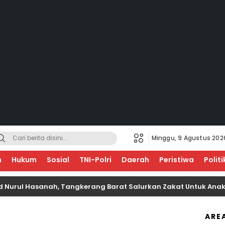
Minggu, 9 Agustus 202
EGERI
n
Hukum
Sosial
TNI-Polri
Daerah
Peristiwa
Politi
l Hasanah, Tangkerang Barat Salurkan Zakat Untuk Anak Yatim
ARE