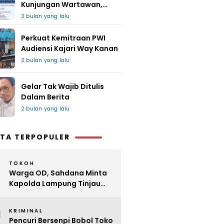
Kunjungan Wartawan,
Redaksi : Bagus Jangan
2 bulan yang lalu
Lari
Perkuat Kemitraan PWI
Audiensi Kajari Way Kanan
2 bulan yang lalu
Gelar Tak Wajib Ditulis
Dalam Berita
2 bulan yang lalu
TA TERPOPULER
TOKOH
Warga OD, Sahdana Minta
Kapolda Lampung Tinjau
Perijinan Organ Tunggal
2
KRIMINAL
Pencuri Bersenpi Bobol Toko