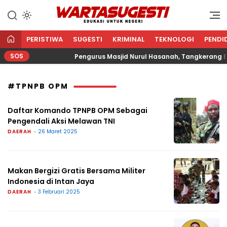
WARTA SUGESTI √ EDUKASI
Edukasi Untuk Negeri
UNTUK NEGERI
PERISTIWA
SUGESTI
KRIMINAL
TEKNOLOGI
PENDI
SOS
gama
Pengurus Masjid Nurul Hasanah, Tangkerang Bar
#TPNPB OPM
Daftar Komando TPNPB OPM Sebagai
Pengendali Aksi Melawan TNI
DAERAH
26 Maret 2025
Makan Bergizi Gratis Bersama Militer
Indonesia di Intan Jaya
DAERAH
3 Februari 2025