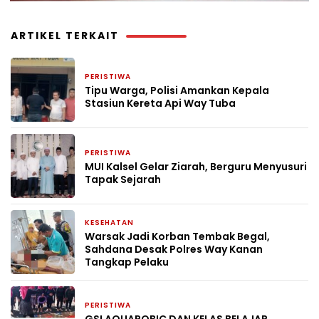
ARTIKEL TERKAIT
PERISTIWA
2 minggu yang lalu
Tipu Warga, Polisi Amankan Kepala
Stasiun Kereta Api Way Tuba
PERISTIWA
3 minggu yang lalu
MUI Kalsel Gelar Ziarah, Berguru Menyusuri
Tapak Sejarah
KESEHATAN
3 minggu yang lalu
Warsak Jadi Korban Tembak Begal,
Sahdana Desak Polres Way Kanan
Tangkap Pelaku
PERISTIWA
4 minggu yang lalu
GSI AQUAROBIC DAN KELAS BELAJAR