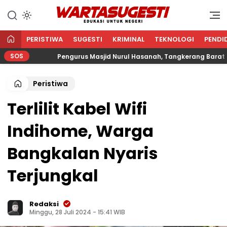
WARTA SUGESTI √ EDUKASI
Edukasi Untuk Negeri
UNTUK NEGERI
PERISTIWA
SUGESTI
KRIMINAL
TEKNOLOGI
PENDI
SOS
Pengurus Masjid Nurul Hasanah, Tangkerang Barat Salurka
Peristiwa
Terlilit Kabel Wifi
Indihome, Warga
Bangkalan Nyaris
Terjungkal
Redaksi
Minggu, 28 Juli 2024 - 15:41 WIB