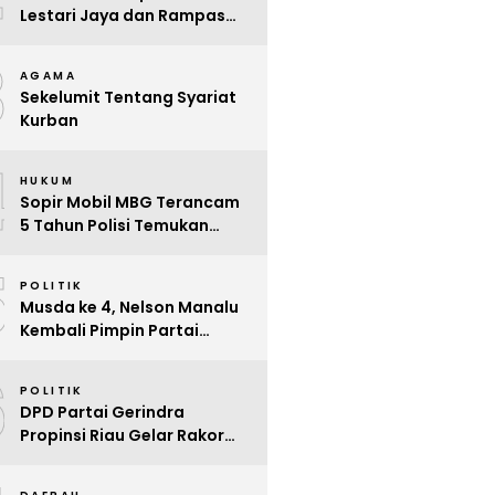
Lestari Jaya dan Rampas
Motor di Way Tuba, Warga
3
Resah
AGAMA
Sekelumit Tentang Syariat
Kurban
4
HUKUM
Sopir Mobil MBG Terancam
5 Tahun Polisi Temukan
Kelalaian
5
POLITIK
Musda ke 4, Nelson Manalu
Kembali Pimpin Partai
Hanura Siak Periode 2025 –
6
2030
POLITIK
DPD Partai Gerindra
Propinsi Riau Gelar Rakor
Beri Pendidikan Politik Para
Kader