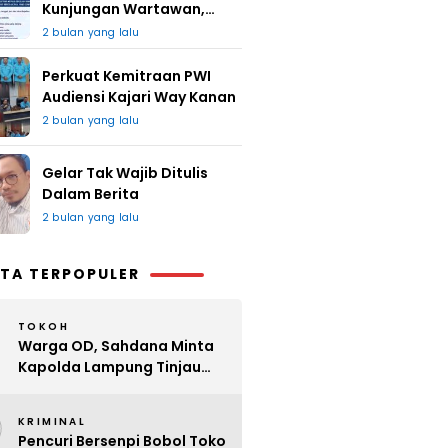
Kunjungan Wartawan,
Redaksi : Bagus Jangan
2 bulan yang lalu
Lari
Perkuat Kemitraan PWI
Audiensi Kajari Way Kanan
2 bulan yang lalu
Gelar Tak Wajib Ditulis
Dalam Berita
2 bulan yang lalu
TA TERPOPULER
TOKOH
Warga OD, Sahdana Minta
Kapolda Lampung Tinjau
Perijinan Organ Tunggal
2
KRIMINAL
Pencuri Bersenpi Bobol Toko