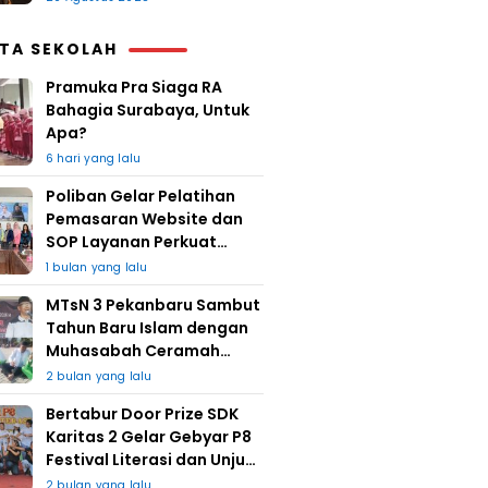
ITA SEKOLAH
Pramuka Pra Siaga RA
Bahagia Surabaya, Untuk
Apa?
6 hari yang lalu
Poliban Gelar Pelatihan
Pemasaran Website dan
SOP Layanan Perkuat
UMKM Berkat Guru Kapuh
1 bulan yang lalu
MTsN 3 Pekanbaru Sambut
Tahun Baru Islam dengan
Muhasabah Ceramah
Agama
2 bulan yang lalu
Bertabur Door Prize SDK
Karitas 2 Gelar Gebyar P8
Festival Literasi dan Unjuk
Karya
a
2 bulan yang lalu