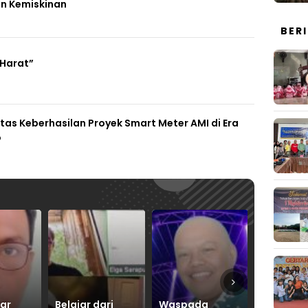
n Kemiskinan
BER
 Harat”
Atas Keberhasilan Proyek Smart Meter AMI di Era
o
ri
Waspada
Jumlah Nabi
Indonesi