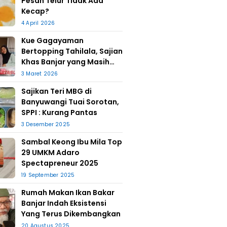
Pesan Telur Tidak Ada
Kecap?
4 April 2026
Kue Gagayaman
Bertopping Tahilala, Sajian
Khas Banjar yang Masih
Bertahan
3 Maret 2026
Sajikan Teri MBG di
Banyuwangi Tuai Sorotan,
SPPI : Kurang Pantas
3 Desember 2025
Sambal Keong Ibu Mila Top
29 UMKM Adaro
Spectapreneur 2025
19 September 2025
Rumah Makan Ikan Bakar
Banjar Indah Eksistensi
Yang Terus Dikembangkan
20 Agustus 2025