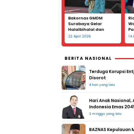
Bakornas GMDM
Ri
Surabaya Gelar
Wa
Halalbihalal dan
Pa
Peringatan Hari Kartini
La
22 April 2026
14
Te
Le
BERITA NASIONAL
Terduga Korupsi Entj
Disorot
4 hari yang lalu
Hari Anak Nasional,
Indonesia Emas 204
2 minggu yang lalu
BAZNAS Kepulauan M