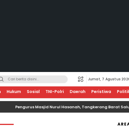
Jumat, 7 Agustus 202
√ EDUKASI UNTUK NEGERI
n
Hukum
Sosial
TNI-Polri
Daerah
Peristiwa
Politi
Pengurus Masjid Nurul Hasanah, Tangkerang Barat Salurka
ARE