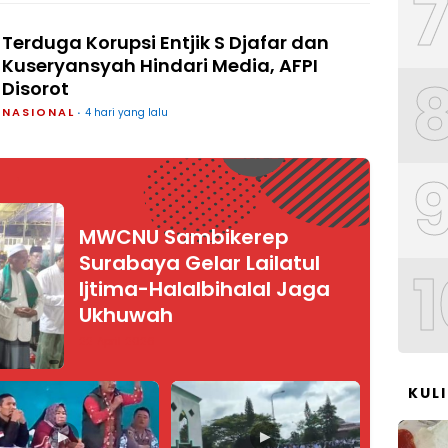
Terduga Korupsi Entjik S Djafar dan
Kuseryansyah Hindari Media, AFPI
Disorot
NASIONAL
4 hari yang lalu
MWCNU Sambikerep
Surabaya Gelar Lailatul
1
Ijtima-Halalbihalal Jaga
Ukhuwah
22 April 2026
KUL
▶
▶