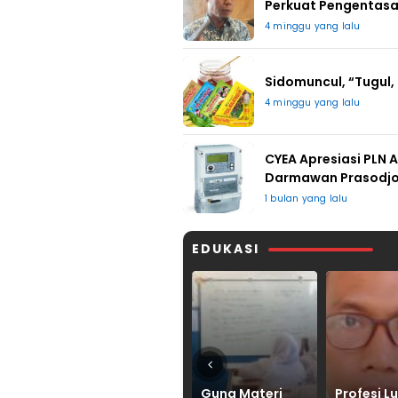
Perkuat Pengentasa
4 minggu yang lalu
Sidomuncul, “Tugul,
4 minggu yang lalu
CYEA Apresiasi PLN 
Darmawan Prasodj
1 bulan yang lalu
EDUKASI
Guna Materi
Profesi Luar
Belajar da