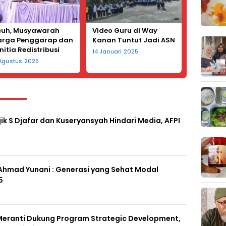
cuh, Musyawarah
Video Guru di Way
rga Penggarap dan
Kanan Tuntut Jadi ASN
nitia Redistribusi
14 Januari 2025
han di Desa
 Agustus 2025
galgede Diwarnai
mparan Kursi
ik S Djafar dan Kuseryansyah Hindari Media, AFPI
 Ahmad Yunani : Generasi yang Sehat Modal
5
eranti Dukung Program Strategic Development,