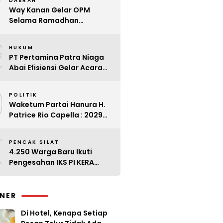
7
DAERAH
Way Kanan Gelar OPM
Selama Ramadhan
Antisipasi Lonjakan Harga
8
HUKUM
PT Pertamina Patra Niaga
Abai Efisiensi Gelar Acara
Mewah di Bali
9
POLITIK
Waketum Partai Hanura H.
Patrice Rio Capella : 2029
Harus Bangkit
0
PENCAK SILAT
4.250 Warga Baru Ikuti
Pengesahan IKS PI KERA
SAKTI Angkatan 143
INER
Di Hotel, Kenapa Setiap