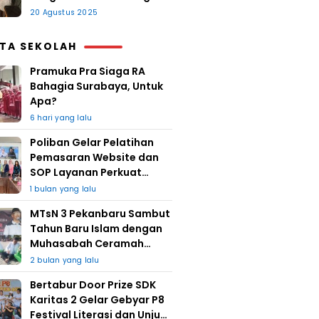
20 Agustus 2025
ITA SEKOLAH
Pramuka Pra Siaga RA
Bahagia Surabaya, Untuk
Apa?
6 hari yang lalu
Poliban Gelar Pelatihan
Pemasaran Website dan
SOP Layanan Perkuat
UMKM Berkat Guru Kapuh
1 bulan yang lalu
MTsN 3 Pekanbaru Sambut
Tahun Baru Islam dengan
Muhasabah Ceramah
Agama
2 bulan yang lalu
Bertabur Door Prize SDK
Karitas 2 Gelar Gebyar P8
Festival Literasi dan Unjuk