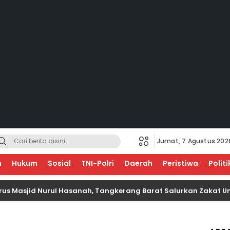
Jumat, 7 Agustus 202
EGERI
n
Hukum
Sosial
TNI-Polri
Daerah
Peristiwa
Politi
jid Nurul Hasanah, Tangkerang Barat Salurkan Zakat Untuk An