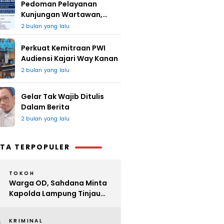
Pedoman Pelayanan
Kunjungan Wartawan,
Redaksi : Bagus Jangan
2 bulan yang lalu
Lari
Perkuat Kemitraan PWI
Audiensi Kajari Way Kanan
2 bulan yang lalu
Gelar Tak Wajib Ditulis
Dalam Berita
2 bulan yang lalu
TA TERPOPULER
TOKOH
Warga OD, Sahdana Minta
Kapolda Lampung Tinjau
Perijinan Organ Tunggal
KRIMINAL