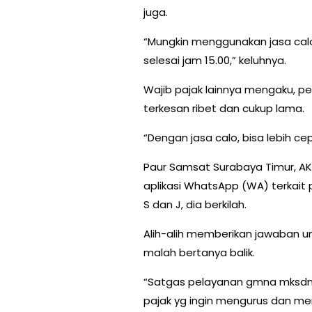
juga.
“Mungkin menggunakan jasa calo 
selesai jam 15.00,” keluhnya.
Wajib pajak lainnya mengaku, p
terkesan ribet dan cukup lama.
“Dengan jasa calo, bisa lebih cep
Paur Samsat Surabaya Timur, AKP
aplikasi WhatsApp (WA) terkait
S dan J, dia berkilah.
Alih-alih memberikan jawaban unt
malah bertanya balik.
“Satgas pelayanan gmna mksdnya
pajak yg ingin mengurus dan me