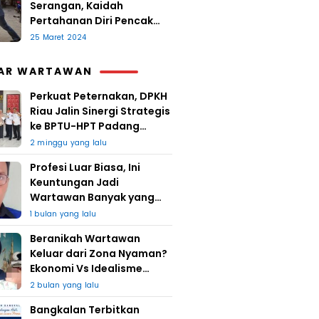
Serangan, Kaidah
Pertahanan Diri Pencak
Sugesti
25 Maret 2024
AR WARTAWAN
Perkuat Peternakan, DPKH
Riau Jalin Sinergi Strategis
ke BPTU-HPT Padang
Mengatas
2 minggu yang lalu
Profesi Luar Biasa, Ini
Keuntungan Jadi
Wartawan Banyak yang
Takut
1 bulan yang lalu
Beranikah Wartawan
Keluar dari Zona Nyaman?
Ekonomi Vs Idealisme
Jurnalistik
2 bulan yang lalu
Bangkalan Terbitkan