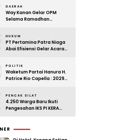
7
Kader
DAERAH
Way Kanan Gelar OPM
Selama Ramadhan
Antisipasi Lonjakan Harga
8
HUKUM
PT Pertamina Patra Niaga
Abai Efisiensi Gelar Acara
Mewah di Bali
9
POLITIK
Waketum Partai Hanura H.
Patrice Rio Capella : 2029
Harus Bangkit
0
PENCAK SILAT
4.250 Warga Baru Ikuti
Pengesahan IKS PI KERA
SAKTI Angkatan 143
INER