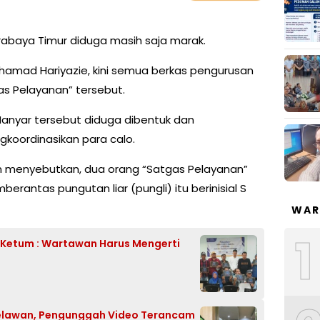
rabaya Timur diduga masih saja marak.
amad Hariyazie, kini semua berkas pengurusan
as Pelayanan” tersebut.
anyar tersebut diduga dibentuk dan
gkoordinasikan para calo.
gan menyebutkan, dua orang “Satgas Pelayanan”
erantas pungutan liar (pungli) itu berinisial S
WAR
1
k, Ketum : Wartawan Harus Mengerti
lawan, Pengunggah Video Terancam