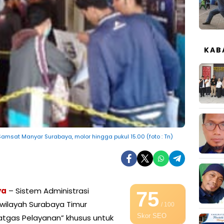
KAB
amsat Manyar Surabaya, molor hingga pukul 15.00 (foto : Tn)
ya
– Sistem Administrasi
75
 wilayah Surabaya Timur
/ 100
Skor SEO
tgas Pelayanan” khusus untuk