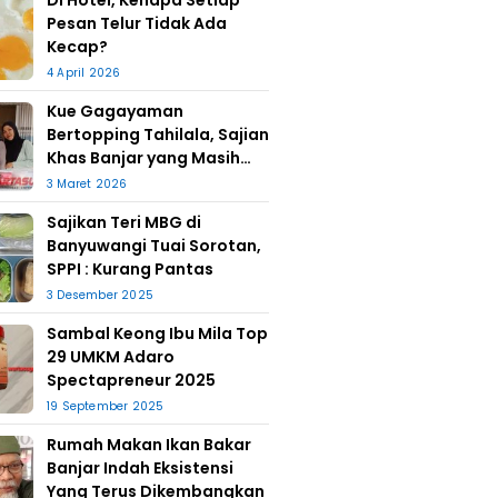
Di Hotel, Kenapa Setiap
Pesan Telur Tidak Ada
Kecap?
4 April 2026
Kue Gagayaman
Bertopping Tahilala, Sajian
Khas Banjar yang Masih
Bertahan
3 Maret 2026
Sajikan Teri MBG di
Banyuwangi Tuai Sorotan,
SPPI : Kurang Pantas
3 Desember 2025
Sambal Keong Ibu Mila Top
29 UMKM Adaro
Spectapreneur 2025
19 September 2025
Rumah Makan Ikan Bakar
Banjar Indah Eksistensi
Yang Terus Dikembangkan