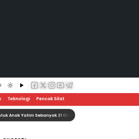
6
k
Teknologi
Pencak Silat
ak Yatim Sebanyak 21 Orang
Baznas Indragiri Hul