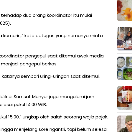
erhadap dua orang koordinator itu mulai
025).
lasa kemarin,” kata petugas yang namanya minta
 koordinator pengepul saat ditemui awak media
i menjadi pengepul berkas.
i,” katanya sembari uring-uringan saat ditemui,
publik di Samsat Manyar juga mengalami jam
lesai pukul 14.00 WIB.
ul 15.00,” ungkap oleh salah seorang wajib pajak.
hingga menjelang sore ngantri, tapi belum selesai