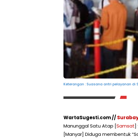
Keterangan : Suasana antri pelayanan di S
WartaSugesti.com //
Suraba
Manunggal Satu Atap [
Samsat
]
[Manyar] Diduga membentuk “Sa