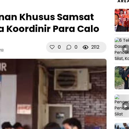
ARE
anan Khusus Samsat
 Koordinir Para Calo
0
0
2112
▶
WIB
▶