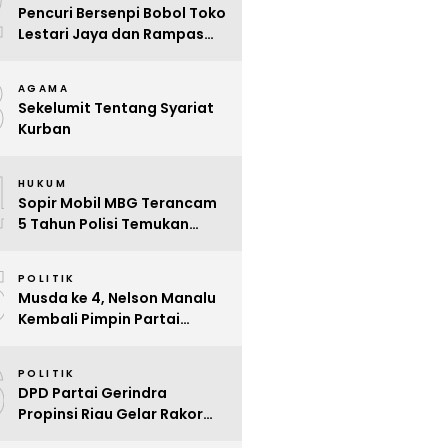
2
Pencuri Bersenpi Bobol Toko
Lestari Jaya dan Rampas
Motor di Way Tuba, Warga
3
Resah
AGAMA
Sekelumit Tentang Syariat
Kurban
4
HUKUM
Sopir Mobil MBG Terancam
5 Tahun Polisi Temukan
Kelalaian
5
POLITIK
Musda ke 4, Nelson Manalu
Kembali Pimpin Partai
Hanura Siak Periode 2025 –
6
2030
POLITIK
DPD Partai Gerindra
Propinsi Riau Gelar Rakor
Beri Pendidikan Politik Para