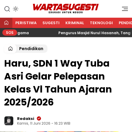
WARTA SUGESTI √ EDUKASI
Edukasi Untuk Negeri
UNTUK NEGERI
PERISTIWA
SUGESTI
KRIMINAL
TEKNOLOGI
PENDI
SOS
an Agama
Pengurus Masjid Nurul Hasanah, Tangkerang 
Pendidikan
Haru, SDN 1 Way Tuba
Asri Gelar Pelepasan
Kelas Vl Tahun Ajaran
2025/2026
Redaksi
Kamis, 11 Juni 2026 - 16:23 WIB