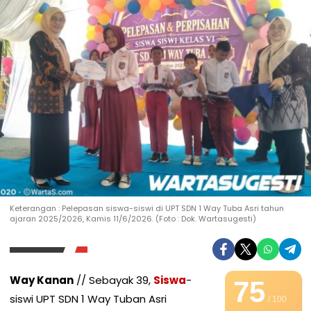
Keterangan : Pelepasan siswa-siswi di UPT SDN 1 Way Tuba Asri tahun
ajaran 2025/2026, Kamis 11/6/2026. (Foto : Dok. Wartasugesti)
Way Kanan
// Sebayak 39,
Siswa
-
75
siswi UPT SDN 1 Way Tuban Asri
/ 100