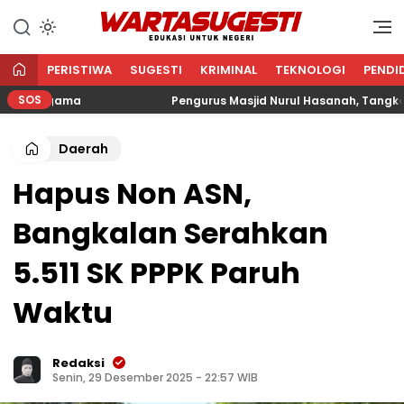
WARTA SUGESTI √ EDUKASI
Edukasi Untuk Negeri
UNTUK NEGERI
PERISTIWA
SUGESTI
KRIMINAL
TEKNOLOGI
PENDI
SOS
 Agama
Pengurus Masjid Nurul Hasanah, Tangkerang B
Daerah
Hapus Non ASN,
Bangkalan Serahkan
5.511 SK PPPK Paruh
Waktu
Redaksi
Senin, 29 Desember 2025 - 22:57 WIB