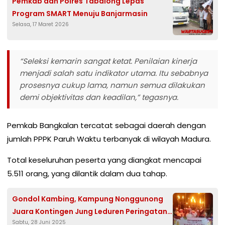
Pemkab dan Polres Tabalong Lepas
Program SMART Menuju Banjarmasin
Selasa, 17 Maret 2026
“Seleksi kemarin sangat ketat. Penilaian kinerja
menjadi salah satu indikator utama. Itu sebabnya
prosesnya cukup lama, namun semua dilakukan
demi objektivitas dan keadilan,” tegasnya.
Pemkab Bangkalan tercatat sebagai daerah dengan
jumlah PPPK Paruh Waktu terbanyak di wilayah Madura.
Total keseluruhan peserta yang diangkat mencapai
5.511 orang, yang dilantik dalam dua tahap.
Gondol Kambing, Kampung Nonggunong
Juara Kontingen Jung Leduren Peringatan
Sabtu, 28 Juni 2025
Tahun Baru Islam