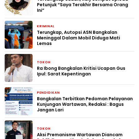
Petunjuk “Saya Terakhir Bersama Orang
Ini”
KRIMINAL
1 bulan yang lalu
Terungkap, Autopsi ASN Bangkalan
Meninggal Dalam Mobil Diduga Mati
Lemas
TOKOH
2 bulan yang lalu
Ra Ibong Bangkalan Kritisi Ucapan Gus
Ipul: Sarat Kepentingan
PENDIDIKAN
2 bulan yang lalu
Bangkalan Terbitkan Pedoman Pelayanan
Kunjungan Wartawan, Redaksi : Bagus
Jangan Lari
TOKOH
3 bulan yang lalu
Aksi Premanisme Wartawan Diancam