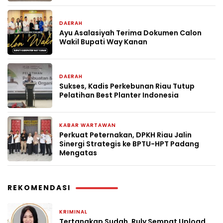
DAERAH
2 minggu yang lalu
Ayu Asalasiyah Terima Dokumen Calon
Wakil Bupati Way Kanan
DAERAH
2 minggu yang lalu
Sukses, Kadis Perkebunan Riau Tutup
Pelatihan Best Planter Indonesia
KABAR WARTAWAN
2 minggu yang lalu
Perkuat Peternakan, DPKH Riau Jalin
Sinergi Strategis ke BPTU-HPT Padang
Mengatas
REKOMENDASI
KRIMINAL
1 bulan yang lalu
Tertangkap Sudah, Ruly Sempat Upload