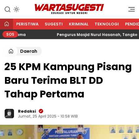
WARTA SUGESTI √ EDUKASI
Edukasi Untuk Negeri
UNTUK NEGERI
PERISTIWA
SUGESTI
KRIMINAL
TEKNOLOGI
PENDI
SOS
 Agama
Pengurus Masjid Nurul Hasanah, Tangkerang B
Daerah
25 KPM Kampung Pisang
Baru Terima BLT DD
Tahap Pertama
Redaksi
Jumat, 25 April 2025 - 10:58 WIB