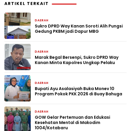
ARTIKEL TERKAIT
DAERAH
15 jam yang lalu
Sukro DPRD Way Kanan Soroti Alih Pungsi
Gedung PKBM jadi Dapur MBG
DAERAH
16 jam yang lalu
Marak Begal Bersenpi, Sukro DPRD Way
Kanan Minta Kapolres Ungkap Pelaku
DAERAH
2 hari yang lalu
Bupati Ayu Asalasiyah Buka Monev 10
Program Pokok PKK 2026 di Buay Bahuga
DAERAH
4 hari yang lalu
GOW Gelar Pertemuan dan Edukasi
Kesehatan Mental di Makodim
1004/Kotabaru