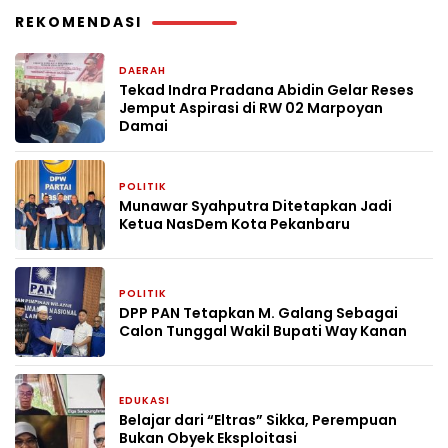
REKOMENDASI
DAERAH
3 minggu yang lalu
Tekad Indra Pradana Abidin Gelar Reses
Jemput Aspirasi di RW 02 Marpoyan
Damai
POLITIK
4 minggu yang lalu
Munawar Syahputra Ditetapkan Jadi
Ketua NasDem Kota Pekanbaru
POLITIK
1 bulan yang lalu
DPP PAN Tetapkan M. Galang Sebagai
Calon Tunggal Wakil Bupati Way Kanan
EDUKASI
1 bulan yang lalu
Belajar dari “Eltras” Sikka, Perempuan
Bukan Obyek Eksploitasi