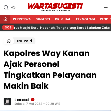
WARTA SUGESTI √ EDUKASI
Edukasi Untuk Negeri
UNTUK NEGERI
PERISTIWA
SUGESTI
KRIMINAL
TEKNOLOGI
PENDI
SOS
urus Masjid Nurul Hasanah, Tangkerang Barat Salurkan Zakat Untuk
TNI-Polri
Kapolres Way Kanan
Ajak Personel
Tingkatkan Pelayanan
Makin Baik
Redaksi
Selasa, 7 Mei 2024 - 00:29 WIB