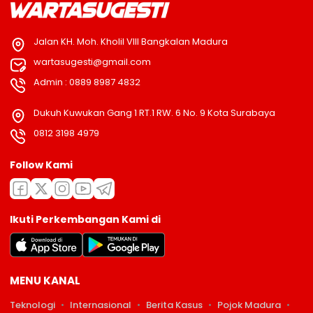
Jalan KH. Moh. Kholil VIII Bangkalan Madura
wartasugesti@gmail.com
Admin : 0889 8987 4832
Dukuh Kuwukan Gang 1 RT.1 RW. 6 No. 9 Kota Surabaya
0812 3198 4979
Follow Kami
Ikuti Perkembangan Kami di
MENU KANAL
Teknologi
Internasional
Berita Kasus
Pojok Madura