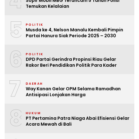
4
Sopir Mobil MBG Terancam 5 Tahun Polisi
Temukan Kelalaian
5
POLITIK
Musda ke 4, Nelson Manalu Kembali Pimpin
Partai Hanura Siak Periode 2025 – 2030
6
POLITIK
DPD Partai Gerindra Propinsi Riau Gelar
Rakor Beri Pendidikan Politik Para Kader
7
DAERAH
Way Kanan Gelar OPM Selama Ramadhan
Antisipasi Lonjakan Harga
8
HUKUM
PT Pertamina Patra Niaga Abai Efisiensi Gelar
Acara Mewah di Bali