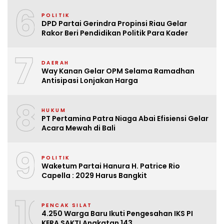
6
POLITIK
DPD Partai Gerindra Propinsi Riau Gelar
Rakor Beri Pendidikan Politik Para Kader
7
DAERAH
Way Kanan Gelar OPM Selama Ramadhan
Antisipasi Lonjakan Harga
8
HUKUM
PT Pertamina Patra Niaga Abai Efisiensi Gelar
Acara Mewah di Bali
9
POLITIK
Waketum Partai Hanura H. Patrice Rio
Capella : 2029 Harus Bangkit
10
PENCAK SILAT
4.250 Warga Baru Ikuti Pengesahan IKS PI
KERA SAKTI Angkatan 143