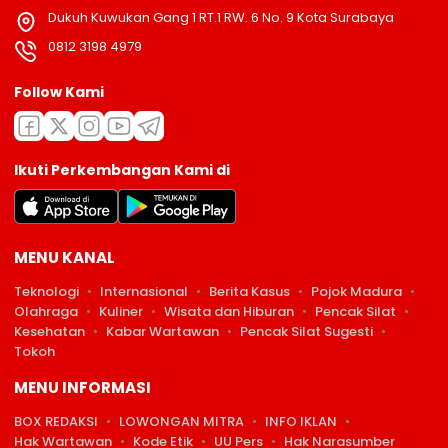
Dukuh Kuwukan Gang 1 RT.1 RW. 6 No. 9 Kota Surabaya
0812 3198 4979
Follow Kami
Ikuti Perkembangan Kami di
MENU KANAL
Teknologi
Internasional
Berita Kasus
Pojok Madura
Olahraga
Kuliner
Wisata dan Hiburan
Pencak Silat
Kesehatan
Kabar Wartawan
Pencak Silat Sugesti
Tokoh
MENU INFORMASI
BOX REDAKSI
LOWONGAN MITRA
INFO IKLAN
Hak Wartawan
Kode Etik
UU Pers
Hak Narasumber