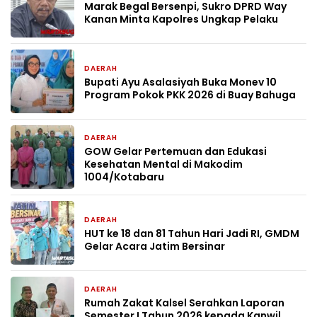
Marak Begal Bersenpi, Sukro DPRD Way
Kanan Minta Kapolres Ungkap Pelaku
DAERAH
1 hari yang lalu
Bupati Ayu Asalasiyah Buka Monev 10
Program Pokok PKK 2026 di Buay Bahuga
DAERAH
4 hari yang lalu
GOW Gelar Pertemuan dan Edukasi
Kesehatan Mental di Makodim
1004/Kotabaru
DAERAH
5 hari yang lalu
HUT ke 18 dan 81 Tahun Hari Jadi RI, GMDM
Gelar Acara Jatim Bersinar
DAERAH
1 minggu yang lalu
Rumah Zakat Kalsel Serahkan Laporan
Semester I Tahun 2026 kepada Kanwil