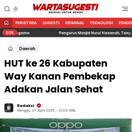
WARTA SUGESTI √ EDUKASI
Edukasi Untuk Negeri
UNTUK NEGERI
PERISTIWA
SUGESTI
KRIMINAL
TEKNOLOGI
PENDI
SOS
an Agama
Pengurus Masjid Nurul Hasanah, Tangkerang
Daerah
HUT ke 26 Kabupaten
Way Kanan Pembekap
Adakan Jalan Sehat
Redaksi
Minggu, 27 April 2025 - 12:04 WIB