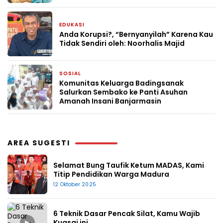
EDUKASI
3 bulan yang lalu
Anda Korupsi?, “Bernyanyilah” Karena Kau
Tidak Sendiri oleh: Noorhalis Majid
SOSIAL
3 Mei 2026
Komunitas Keluarga Badingsanak
Salurkan Sembako ke Panti Asuhan
Amanah Insani Banjarmasin
AREA SUGESTI
Selamat Bung Taufik Ketum MADAS, Kami
Titip Pendidikan Warga Madura
12 Oktober 2025
6 Teknik Dasar Pencak Silat, Kamu Wajib
▶
Kuasai ini