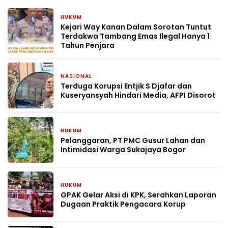
HUKUM
3 hari yang lalu
Kejari Way Kanan Dalam Sorotan Tuntut
Terdakwa Tambang Emas Ilegal Hanya 1
Tahun Penjara
NASIONAL
4 hari yang lalu
Terduga Korupsi Entjik S Djafar dan
Kuseryansyah Hindari Media, AFPI Disorot
HUKUM
4 hari yang lalu
Pelanggaran, PT PMC Gusur Lahan dan
Intimidasi Warga Sukajaya Bogor
HUKUM
2 minggu yang lalu
GPAK Gelar Aksi di KPK, Serahkan Laporan
Dugaan Praktik Pengacara Korup