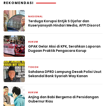
REKOMENDASI
NASIONAL
4 hari yang lalu
Terduga Korupsi Entjik S Djafar dan
Kuseryansyah Hindari Media, AFPI Disorot
HUKUM
2 minggu yang lalu
GPAK Gelar Aksi di KPK, Serahkan Laporan
Dugaan Praktik Pengacara Korup
TOKOH
2 minggu yang lalu
Sahdana DPRD Lampung Desak Polisi Usut
Sekandal Bank Syariah Way Kanan
HUKUM
2 bulan yang lalu
Anjing dan Babi Bergema di Persidangan
Gubernur Riau