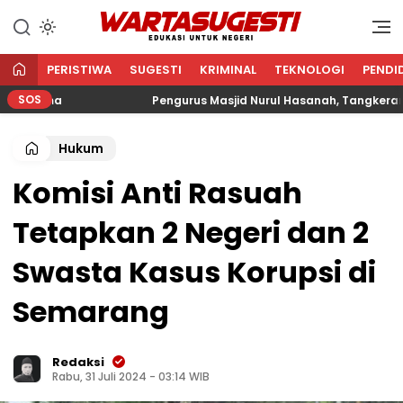
WARTA SUGESTI √ EDUKASI
Edukasi Untuk Negeri
UNTUK NEGERI
PERISTIWA
SUGESTI
KRIMINAL
TEKNOLOGI
PENDI
SOS
gama
Pengurus Masjid Nurul Hasanah, Tangkerang Bara
Hukum
Komisi Anti Rasuah
Tetapkan 2 Negeri dan 2
Swasta Kasus Korupsi di
Semarang
Redaksi
Rabu, 31 Juli 2024 - 03:14 WIB