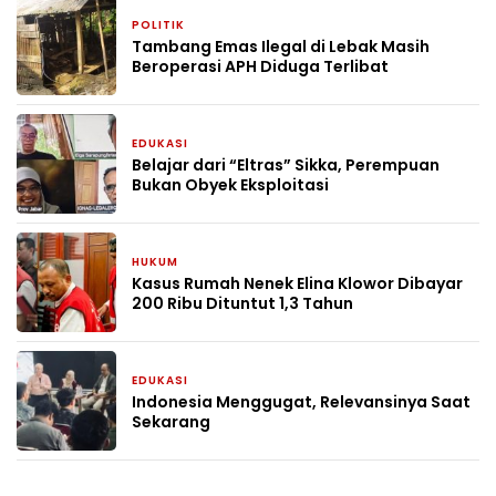
POLITIK
4 minggu yang lalu
Tambang Emas Ilegal di Lebak Masih
Beroperasi APH Diduga Terlibat
EDUKASI
1 bulan yang lalu
Belajar dari “Eltras” Sikka, Perempuan
Bukan Obyek Eksploitasi
HUKUM
1 bulan yang lalu
Kasus Rumah Nenek Elina Klowor Dibayar
200 Ribu Dituntut 1,3 Tahun
EDUKASI
2 bulan yang lalu
Indonesia Menggugat, Relevansinya Saat
Sekarang