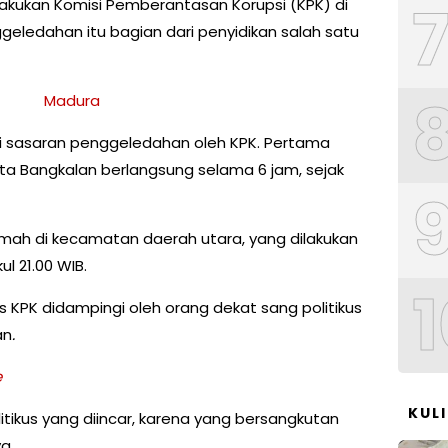
akukan Komisi Pemberantasan Korupsi (KPK) di
eledahan itu bagian dari penyidikan salah satu
adi sasaran penggeledahan oleh KPK. Pertama
a Bangkalan berlangsung selama 6 jam, sejak
umah di kecamatan daerah utara, yang dilakukan
l 21.00 WIB.
1
PK didampingi oleh orang dekat sang politikus
an
.
e
KUL
tikus yang diincar, karena yang bersangkutan
a.