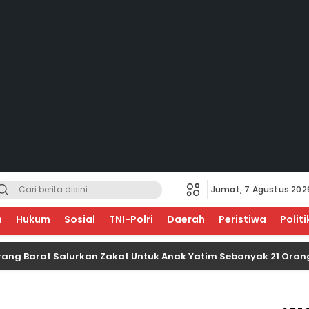
Jumat, 7 Agustus 202
EGERI
n
Hukum
Sosial
TNI-Polri
Daerah
Peristiwa
Politi
rat Salurkan Zakat Untuk Anak Yatim Sebanyak 21 Orang