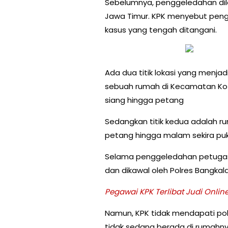
Sebelumnya, penggeledahan dil
Jawa Timur. KPK menyebut pengg
kasus yang tengah ditangani.
Ada dua titik lokasi yang menj
sebuah rumah di Kecamatan Kot
siang hingga petang
Sedangkan titik kedua adalah r
petang hingga malam sekira puku
Selama penggeledahan petugas K
dan dikawal oleh Polres Bangkal
Pegawai KPK Terlibat Judi Onlin
Namun, KPK tidak mendapati poli
tidak sedang berada di rumahny