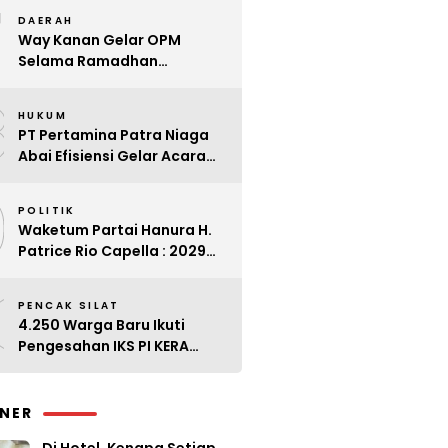
7
Kader
DAERAH
Way Kanan Gelar OPM
Selama Ramadhan
Antisipasi Lonjakan Harga
8
HUKUM
PT Pertamina Patra Niaga
Abai Efisiensi Gelar Acara
Mewah di Bali
9
POLITIK
Waketum Partai Hanura H.
Patrice Rio Capella : 2029
Harus Bangkit
0
PENCAK SILAT
4.250 Warga Baru Ikuti
Pengesahan IKS PI KERA
SAKTI Angkatan 143
INER