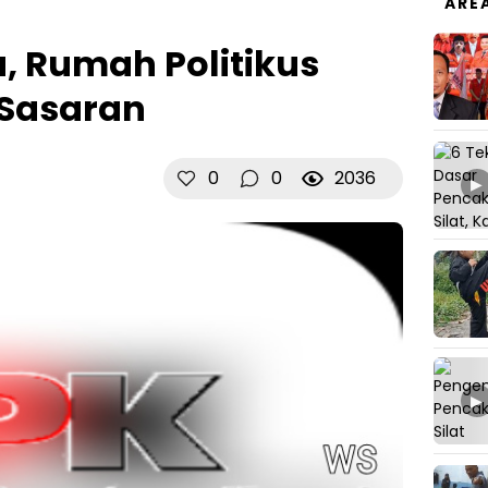
ARE
, Rumah Politikus
 Sasaran
0
0
2036
▶
▶