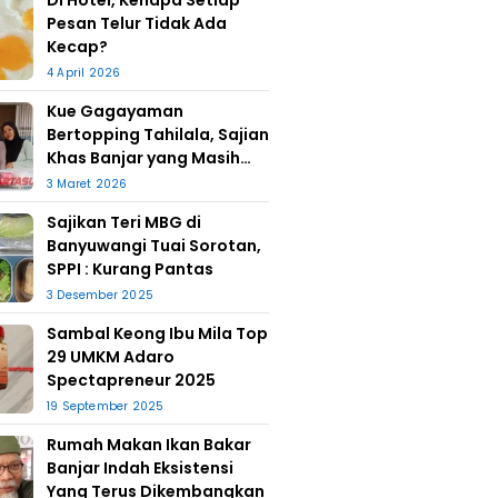
Di Hotel, Kenapa Setiap
Pesan Telur Tidak Ada
Kecap?
4 April 2026
Kue Gagayaman
Bertopping Tahilala, Sajian
Khas Banjar yang Masih
Bertahan
3 Maret 2026
Sajikan Teri MBG di
Banyuwangi Tuai Sorotan,
SPPI : Kurang Pantas
3 Desember 2025
Sambal Keong Ibu Mila Top
29 UMKM Adaro
Spectapreneur 2025
19 September 2025
Rumah Makan Ikan Bakar
Banjar Indah Eksistensi
Yang Terus Dikembangkan