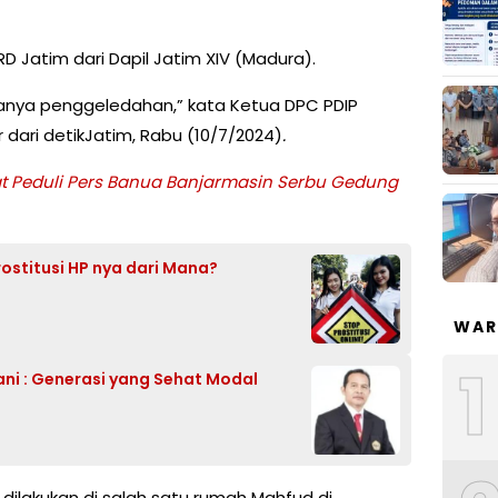
Jatim dari Dapil Jatim XIV (Madura).
 hanya penggeledahan,” kata Ketua DPC PDIP
r dari detikJatim, Rabu (10/7/2024)
.
at Peduli Pers Banua Banjarmasin Serbu Gedung
ostitusi HP nya dari Mana?
WAR
1
ni : Generasi yang Sehat Modal
ilakukan di salah satu rumah Mahfud di