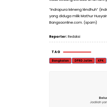
“Indrapura kèneng lèndhuh” (Ind
yang diduga milik Mathur Husyairi
Bangsaonline.com. (spam)
Reporter:
Redaksi
TAG
Bangkalan
DPRD Jatim
KPK
Belu
Jadilah ya