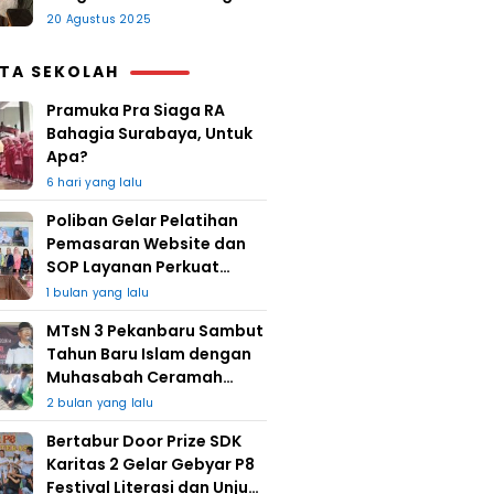
20 Agustus 2025
ITA SEKOLAH
Pramuka Pra Siaga RA
Bahagia Surabaya, Untuk
Apa?
6 hari yang lalu
Poliban Gelar Pelatihan
Pemasaran Website dan
SOP Layanan Perkuat
UMKM Berkat Guru Kapuh
1 bulan yang lalu
MTsN 3 Pekanbaru Sambut
Tahun Baru Islam dengan
Muhasabah Ceramah
Agama
2 bulan yang lalu
Bertabur Door Prize SDK
Karitas 2 Gelar Gebyar P8
Festival Literasi dan Unjuk