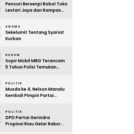
2
Pencuri Bersenpi Bobol Toko
Lestari Jaya dan Rampas
Motor di Way Tuba, Warga
3
Resah
AGAMA
Sekelumit Tentang Syariat
Kurban
4
HUKUM
Sopir Mobil MBG Terancam
5 Tahun Polisi Temukan
Kelalaian
5
POLITIK
Musda ke 4, Nelson Manalu
Kembali Pimpin Partai
Hanura Siak Periode 2025 –
6
2030
POLITIK
DPD Partai Gerindra
Propinsi Riau Gelar Rakor
Beri Pendidikan Politik Para