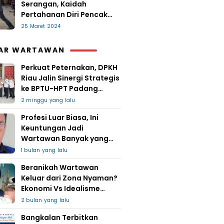
Serangan, Kaidah
Pertahanan Diri Pencak
Sugesti
25 Maret 2024
AR WARTAWAN
Perkuat Peternakan, DPKH
Riau Jalin Sinergi Strategis
ke BPTU-HPT Padang
Mengatas
2 minggu yang lalu
Profesi Luar Biasa, Ini
Keuntungan Jadi
Wartawan Banyak yang
Takut
1 bulan yang lalu
Beranikah Wartawan
Keluar dari Zona Nyaman?
Ekonomi Vs Idealisme
Jurnalistik
2 bulan yang lalu
Bangkalan Terbitkan