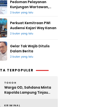
Pedoman Pelayanan
Kunjungan Wartawan,
Redaksi : Bagus Jangan
2 bulan yang lalu
Lari
Perkuat Kemitraan PWI
Audiensi Kajari Way Kanan
2 bulan yang lalu
Gelar Tak Wajib Ditulis
Dalam Berita
2 bulan yang lalu
TA TERPOPULER
TOKOH
Warga OD, Sahdana Minta
Kapolda Lampung Tinjau
Perijinan Organ Tunggal
KRIMINAL