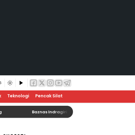
6
k
Teknologi
Pencak Silat
Baznas Indragiri Hulu Siap Sukseskan Program Baznas 